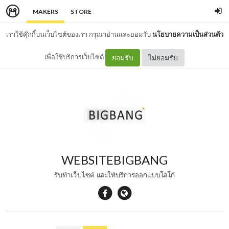
MAKERS
STORE
เราใช้คุ๊กกี้บนเว็บไซต์ของเรา กรุณาอ่านและยอมรับ
นโยบายความเป็นส่วนตัว
เพื่อใช้บริการเว็บไซต์
ยอมรับ
ไม่ยอมรับ
WEBSITEBIGBANG
รับทําเว็บไซต์ และให้บริการออกแบบโลโก้