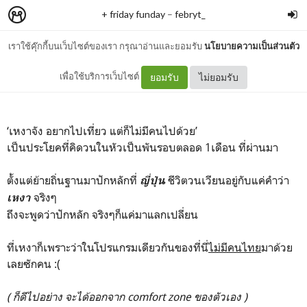
+ friday funday
–
febryt_
เราใช้คุ๊กกี้บนเว็บไซต์ของเรา กรุณาอ่านและยอมรับ
นโยบายความเป็นส่วนตัว
1.11ーhajimemashite
เพื่อใช้บริการเว็บไซต์
ยอมรับ
ไม่ยอมรับ
‘เหงาจัง อยากไปเที่ยว แต่ก็ไม่มีคนไปด้วย’
เป็นประโยคที่คิดวนในหัวเป็นพันรอบตลอด 1เดือน ที่ผ่านมา
ตั้งแต่ย้ายถิ่นฐานมาปักหลักที่
ชีวิตวนเวียนอยู่กับแค่คำว่า
ญี่ปุ่น
จริงๆ
เหงา
ถึงจะพูดว่าปักหลัก จริงๆก็แค่มาแลกเปลี่ยน
ที่เหงาก็เพราะว่าในโปรแกรมเดียวกันของที่นี่
ไม่มีคนไทย
มาด้วย
เลยซักคน :(
( ก็ดีไปอย่าง จะได้ออกจาก comfort zone ของตัวเอง )