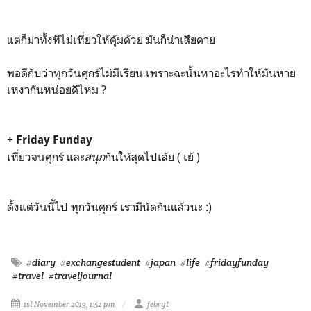
แต่ก็มาทั้งทีไม่เที่ยวให้คุ้มด้วย มันก็น่าเสียดาย
พอดีกับว่าทุกวัน
ศุกร์
ไม่มีเรียน เพราะฉะนั้นหาอะไรทำให้มันหาย
เหงากันหน่อยดีไหม ?
+ Friday Funday
เที่ยวจน
ศุกร์
และ
สนุก
กันให้สุดไปเล้ย ( เย้ )
ตั้งแต่วันนี้ไป ทุกวัน
ศุกร์
เรามีนัดกันแล้วนะ :)
#diary
#exchangestudent
#japan
#life
#fridayfunday
#travel
#traveljournal
1st November 2019, 1:52 pm
febryt_