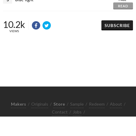
READ
10.2k
SUBSCRIBE
VIEWS
Makers
/
Originals
/
Store
/
Sample
/
Redeem
/
About
/
Contact
/
Jobs
/
Copyrights © 2015 All Rights Reserved by Minimore
ภาพและเนื้อหาในเว็บไซต์นี้เป็นงานมีลิขสิทธิ์ ห้ามทำซ้ำหรือดัดแปลง