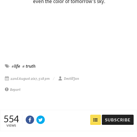
even the color of tomorrow's sky.
#life
# truth
22nd August 2017, 5:18 pm
DectillJan
Report
554
SUBSCRIBE
VIEWS