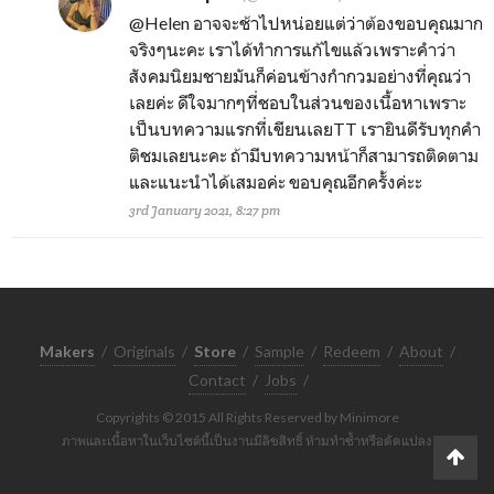
@Helen
อาจจะช้าไปหน่อยแต่ว่าต้องขอบคุณมาก
จริงๆนะคะ เราได้ทำการแก้ไขแล้วเพราะคำว่า
สังคมนิยมชายมันก็ค่อนข้างกำกวมอย่างที่คุณว่า
เลยค่ะ ดีใจมากๆที่ชอบในส่วนของเนื้อหาเพราะ
เป็นบทความแรกที่เขียนเลยTT เรายินดีรับทุกคำ
ติชมเลยนะคะ ถ้ามีบทความหน้าก็สามารถติดตาม
และแนะนำได้เสมอค่ะ ขอบคุณอีกครั้งค่ะะ
3rd January 2021, 8:27 pm
Makers
/
Originals
/
Store
/
Sample
/
Redeem
/
About
/
Contact
/
Jobs
/
Copyrights © 2015 All Rights Reserved by Minimore
ภาพและเนื้อหาในเว็บไซต์นี้เป็นงานมีลิขสิทธิ์ ห้ามทำซ้ำหรือดัดแปลง