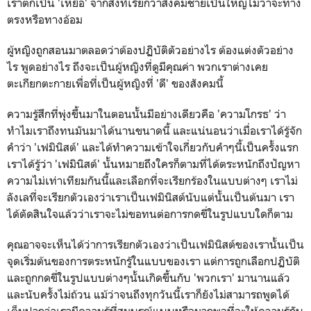
เราตกเป็น 'เหยื่อ' จากสิ่งที่เรียกว่าสังคมชายเป็นใหญ่ไม่ว่าจะทาง
ตรงหรือทางอ้อม
ผู้หญิงถูกสอนมาตลอดว่าต้องปฏิบัติตัวอย่างไร ต้องแต่งตัวอย่าง
ไร พูดอย่างไร ถึงจะเป็นผู้หญิงที่ดูมีคุณค่า พวกเราต่างเคย
ตะเกียกตะกายเพื่อที่เป็นผู้หญิงที่ 'ดี' ของสังคมนี้
ความรู้สึกที่พุ่งขึ้นมาในตอนนั้นมีอย่างเดียวคือ 'ความโกรธ' ว่า
ทำไมเราถึงทนมันมาได้นานขนาดนี้ และแน่นอนว่าเมื่อเราได้รู้จัก
คำว่า 'เฟมินิสต์' และได้ทำความเข้าใจเกี่ยวกับคำๆนี้เป็นครั้งแรก
เราได้รู้ว่า 'เฟมินิสต์' นั้นหมายถึงใครก็ตามที่ได้ตระหนักถึงปัญหา
ความไม่เท่าเทียมกันนี้และเลือกที่จะเรียกร้องในแบบต่างๆ เราไม่
ลังเลที่จะเรียกตัวเองว่าเราเป็นเฟมินิสต์นับแต่นั้นเป็นต้นมา เรา
ได้ตัดสินใจแล้วว่าเราจะไม่ขอทนต่อการกดขี่ในรูปแบบใดก็ตาม
คุณอาจจะเห็นได้ว่าการเรียกตัวเองว่าเป็นเฟมินิสต์ของเรานั้นเป็น
จุดเริ่มต้นของการตระหนักรู้ในแบบของเรา แต่การถูกเลือกปฏิบัติ
และถูกกดขี่ในรูปแบบต่างๆนั้นเกิดขึ้นกับ 'พวกเรา' มานานแล้ว
และนับครั้งไม่ถ้วน แม้ว่าจนถึงทุกวันนี้เราก็ยังไม่สามารถพูดได้
เต็มปากว่าเรามีความรู้ที่สมบูรณ์แบบหรือมากพอที่จะให้ความรู้กับ