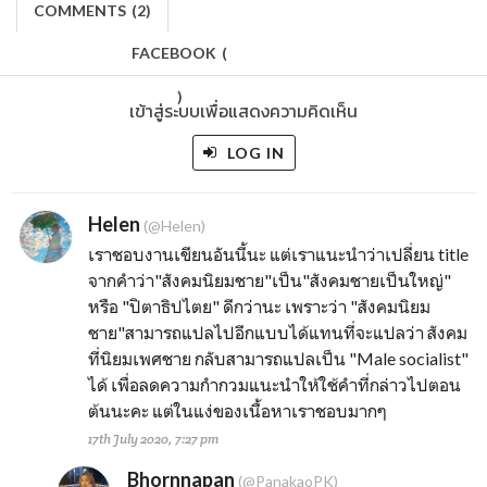
COMMENTS
(
2)
FACEBOOK
(
)
เข้าสู่ระบบเพื่อแสดงความคิดเห็น
LOG IN
Helen
(@Helen)
เราชอบงานเขียนอันนี้นะ แต่เราแนะนำว่าเปลี่ยน title
จากคำว่า"สังคมนิยมชาย"เป็น"สังคมชายเป็นใหญ่"
หรือ "ปิตาธิปไตย" ดีกว่านะ เพราะว่า "สังคมนิยม
ชาย"สามารถแปลไปอีกแบบได้แทนที่จะแปลว่า สังคม
ที่นิยมเพศชาย กลับสามารถแปลเป็น "Male socialist"
ได้ เพื่อลดความกำกวมแนะนำให้ใช้คำที่กล่าวไปตอน
ต้นนะคะ แต่ในแง่ของเนื้อหาเราชอบมากๆ
17th July 2020, 7:27 pm
Bhornnapan
(@PanakaoPK)