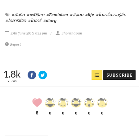
#บันทึก
#เฟมินิสต์
#Feminism
#สังคม
#life
#ไดอารี่ความรู้สึก
#ไดอารี่ชีวิต
#ไดอารี่
#diary
27th June 2020, 5:22 pm
Bhornnapan
Report
1.8k
SUBSCRIBE
VIEWS
6
0
0
0
0
0