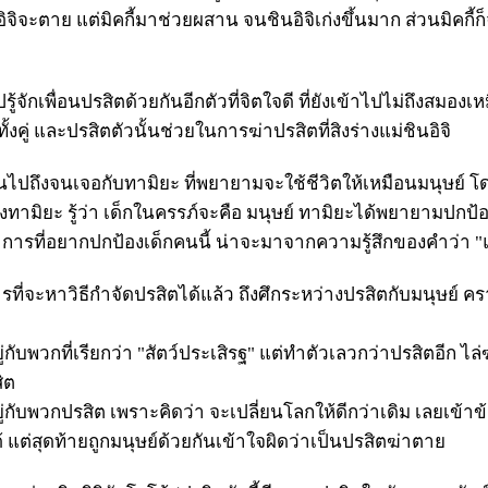
นอิจิจะตาย แต่มิคกี้มาช่วยผสาน จนชินอิจิเก่งขึ้นมาก ส่วนมิคกี้
จักเพื่อนปรสิตด้วยกันอีกตัวที่จิตใจดี ที่ยังเข้าไปไม่ถึงสมองเห
้งคู่ และปรสิตตัวนั้นช่วยในการฆ่าปรสิตที่สิงร่างแม่ชินอิจิ
ินไปถึงจนเจอกับทามิยะ ที่พยายามจะใช้ชีวิตให้เหมือนมนุษย์ โ
ึ่งทามิยะ รู้ว่า เด็กในครรภ์จะคือ มนุษย์ ทามิยะได้พยายามปกป้
า การที่อยากปกป้องเด็กคนนี้ น่าจะมาจากความรู้สึกของคำว่า "
รที่จะหาวิธีกำจัดปรสิตได้แล้ว ถึงศึกระหว่างปรสิตกับมนุษย์ คร
กับพวกที่เรียกว่า "สัตว์ประเสิรฐ" แต่ทำตัวเลวกว่าปรสิตอีก ไล่ฆ
ิต
่กับพวกปรสิต เพราะคิดว่า จะเปลี่ยนโลกให้ดีกว่าเดิม เลยเข้าข้
ด้ แต่สุดท้ายถูกมนุษย์ด้วยกันเข้าใจผิดว่าเป็นปรสิตฆ่าตาย