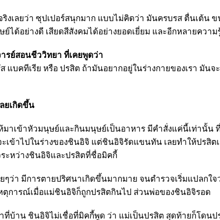
ลยว่า ซุปเปอร์สนุกมาก แบบไม่คิดว่า มันครบรส ตื่นเต้น ขน
ย์ได้อย่างดี เสียดสีสังคมได้อย่างยอดเยี่ยม และอีกหลายความรู
ารย์สอนชีววิทยา ที่เคยพูดว่า
ัส แบคทีเรีย หรือ ปรสิต ถ้ามันอยากอยู่ในร่างกายของเรา มันจะปร
ลยเกิดขึ้น
้มาเข้าหัวมนุษย์และกินมนุษย์เป็นอาหาร มีคำสั่งแค่นี้เท่านั้น ท
งจะเข้าไปในร่างของชินอิจิ แต่ชินอิจิรัดแขนทัน เลยทำให้ปรสิต
หว่างชินอิจิและปรสิตที่ชื่อมิคกี้
่อยๆว่า มีการตายปริศนาเกิดขึ้นมากมาย จนตำรวจเริ่มแปลกใจว
เหตุการณ์เมื่อแม่ชินอิจิก็ถูกปรสิตกินไป ส่วนพ่อของชินอิจิรอด
่บ้าน ชินอิจิไม่เชื่อที่มิคกี้พูด ว่า แม่เป็นปรสิต สุดท้ายก็โดน