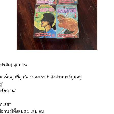
กปรสิต) ทุกท่าน
 เห็นลูกพี่ลูกน้องของเรากำลังอ่านการ์ตูนอยู่
ู่"
ดรัจฉาน"
ากเลย"
้อ่าน มีทั้งหมด 5 เล่ม จบ