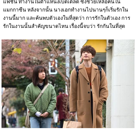
แฟชั่น ทำงานในตำแหน่งเบ็ดเตล็ด ซึ่งช่วยเหลือคนใน
แมกกาซีน หลังจากนั้น นางเอกทำงานไปนานๆก็เริ่มรักใน
งานนี้มาก และค้นพบตัวเองในที่สุดว่า การรักในตัวเอง การ
รักในงานนั้นสำคัญขนาดไหน เรื่องนี้จบว่า รักกันในที่สุด