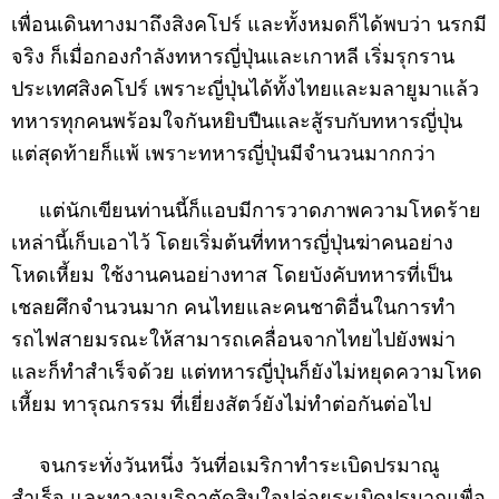
เพื่อนเดินทางมาถึงสิงคโปร์ และทั้งหมดก็ได้พบว่า นรกมี
จริง ก็เมื่อกองกำลังทหารญี่ปุ่นและเกาหลี เริ่มรุกราน
ประเทศสิงคโปร์ เพราะญี่ปุ่นได้ทั้งไทยและมลายูมาแล้ว
ทหารทุกคนพร้อมใจกันหยิบปืนและสู้รบกับทหารญี่ปุ่น
แต่สุดท้ายก็แพ้ เพราะทหารญี่ปุ่นมีจำนวนมากกว่า
แต่นักเขียนท่านนี้ก็แอบมีการวาดภาพความโหดร้าย
เหล่านี้เก็บเอาไว้ โดยเริ่มต้นที่ทหารญี่ปุ่นฆ่าคนอย่าง
โหดเหี้ยม ใช้งานคนอย่างทาส โดยบังคับทหารที่เป็น
เชลยศึกจำนวนมาก คนไทยและคนชาติอื่นในการทำ
รถไฟสายมรณะให้สามารถเคลื่อนจากไทยไปยังพม่า
และก็ทำสำเร็จด้วย แต่ทหารญี่ปุ่นก็ยังไม่หยุดความโหด
เหี้ยม ทารุณกรรม ที่เยี่ยงสัตว์ยังไม่ทำต่อกันต่อไป
จนกระทั่งวันหนึ่ง วันที่อเมริกาทำระเบิดปรมาณู
สำเร็จ และทางอเมริกาตัดสินใจปล่อยระเบิดปรมาณูเพื่อ