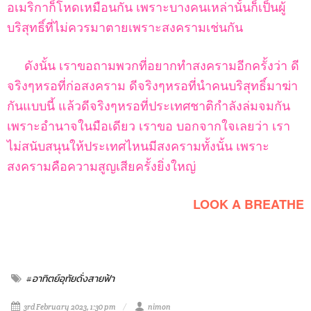
อเมริกาก็โหดเหมือนกัน เพราะบางคนเหล่านั้นก็เป็นผู้
บริสุทธิ์ที่ไม่ควรมาตายเพราะสงครามเช่นกัน
ดังนั้น เราขอถามพวกที่อยากทำสงครามอีกครั้งว่า ดี
จริงๆหรอที่ก่อสงคราม ดีจริงๆหรอที่นำคนบริสุทธิ์มาฆ่า
กันแบบนี้ แล้วดีจริงๆหรอที่ประเทศชาติกำลังล่มจมกัน
เพราะอำนาจในมือเดียว เราขอ บอกจากใจเลยว่า เรา
ไม่สนับสนุนให้ประเทศไหนมีสงครามทั้งนั้น เพราะ
สงครามคือความสูญเสียครั้งยิ่งใหญ่
LOOK A BREATHE
#อาทิตย์อุทัยดั่งสายฟ้า
3rd February 2023, 1:30 pm
nimon