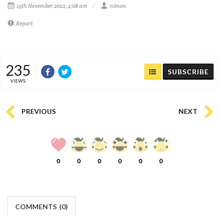
19th November 2022, 4:08 am
nimon
Report
235
SUBSCRIBE
VIEWS
PREVIOUS
NEXT
0
0
0
0
0
0
COMMENTS
(
0)