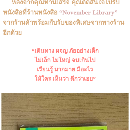
หลังจากคุณทานเสร็จ คุณตัดสินใจไปรับ
หนังสือที่ร้านหนังสือ
“November Library”
จากร้านค้าพร้อมกับรับของพิเศษจากทางร้าน
อีกด้วย
“เดินทาง ผจญ ภัยอย่างเด็ก
ไม่เล็ก ไม่ใหญ่ จนเกินไป
เรียนรู้ มากมาย มีอะไร
ให้ใคร เห็นว่า ดีกว่าเอย”