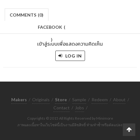
COMMENTS
(
0)
FACEBOOK
(
)
เข้าสู่ระบบเพื่อแสดงความคิดเห็น
LOG IN
Makers
/
Originals
/
Store
/
Sample
/
Redeem
/
About
/
Contact
/
Jobs
/
Copyrights © 2015 All Rights Reserved by Minimore
ภาพและเนื้อหาในเว็บไซต์นี้เป็นงานมีลิขสิทธิ์ ห้ามทำซ้ำหรือดัดแปลง