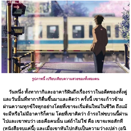
รูปภาพนี้ เปรียบเทียบความสวยของทั้งสองคน
วันหนึ่ง ทั้งทากากิและอาคาริฝันถึงเรื่องราวในอดีตของทั้งคู่
และวันนั้นที่ทากากิตื่นขึ้นมาและคิดว่า ครั้งนี้ เขาจะก้าวข้าม
ผ่านความทุกข์ใจทุกอย่างโดยที่เขาจะเริ่มต้นใหม่ในชีวิต ถึงแม้
จะมีหรือไม่มีอาคาริก็ตาม โดยที่เขาคิดว่า ถ้ารถไฟขบวนนี้ผ่าน
ไปและเขาพบว่า เธอคือคนนั้น เเต่ถ้าไม่ใช่ คือ เขาจะพอสักที
(หนังสือจบแค่นี้) และเมื่อเขาหันไปกลับเป็นความว่างเปล่า (อนิ