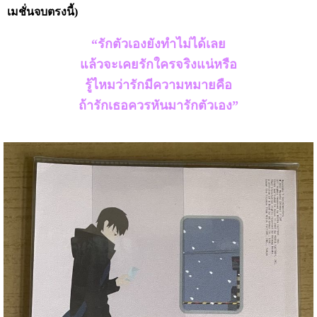
เมชั่นจบตรงนี้)
“รักตัวเองยังทำไม่ได้เลย
แล้วจะเคยรักใครจริงแน่หรือ
รู้ไหมว่ารักมีความหมายคือ
ถ้ารักเธอควรหันมารักตัวเอง”