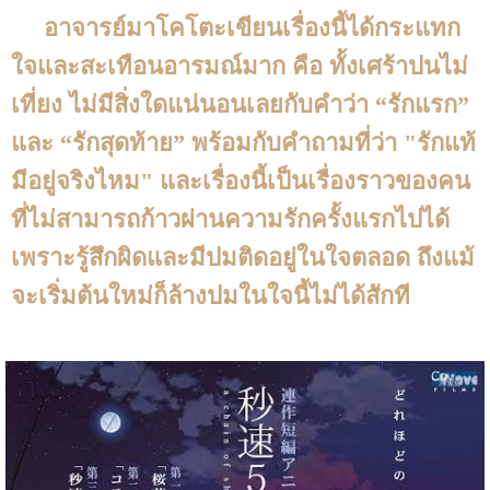
อาจารย์มาโคโตะเขียนเรื่องนี้ได้กระแทก
ใจและสะเทือนอารมณ์มาก คือ ทั้งเศร้าปนไม่
เที่ยง ไม่มีสิ่งใดแน่นอนเลยกับคำว่า “รักแรก”
และ “รักสุดท้าย” พร้อมกับคำถามที่ว่า "รักแท้
มีอยู่จริงไหม" และเรื่องนี้เป็นเรื่องราวของคน
ที่ไม่สามารถก้าวผ่านความรักครั้งแรกไปได้
เพราะรู้สึกผิดและมีปมติดอยู่ในใจตลอด ถึงแม้
จะเริ่มต้นใหม่ก็ล้างปมในใจนี้ไม่ได้สักที