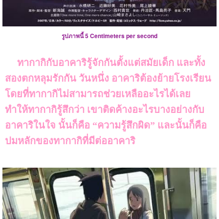
รูปภาพนี้ 5 Centimeters per second
ทากากิกับอาคาริรู้จักกันตั้งแต่สมัยเด็ก และทั้ง
สองตกหลุมรักกัน วันหนึ่ง อาคาริต้องย้ายโรงเรียน
โดยที่ทากากิไม่สามารถช่วยเหลืออะไรได้เลย
ทำให้ทากากิรู้สึกว่า เขาติดค้างอะไรบางอย่างกับ
อาคาริในใจ นั้นก็คือ “ความรู้สึกผิด” และนั้นก็คือ
ปมหลักของทากากิที่มีต่ออาคาริ