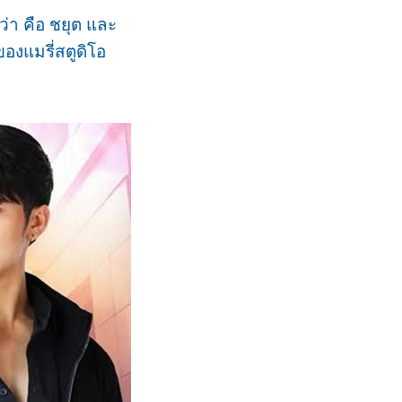
่า คือ ชยุต และ
องแมรี่สตูดิโอ