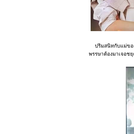
ปริมสนิทกับแม่ของชย
พรรษาต้องมาเจอชยุตอี