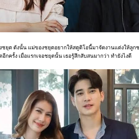
ุต ดังนั้น แม่ของชยุตอยากให้สตูดิโอนี้มาจัดงานแต่งให้ลูก
กครั้ง เมื่อแรกเจอชยุตนั้น เธอรู้สึกสับสนมากว่า ทำยังไงดี