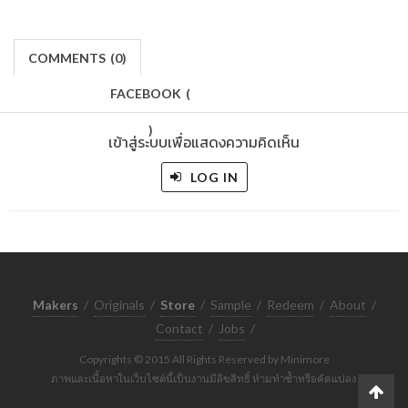
COMMENTS
(
0)
FACEBOOK
(
)
เข้าสู่ระบบเพื่อแสดงความคิดเห็น
LOG IN
Makers
/
Originals
/
Store
/
Sample
/
Redeem
/
About
/
Contact
/
Jobs
/
Copyrights © 2015 All Rights Reserved by Minimore
ภาพและเนื้อหาในเว็บไซต์นี้เป็นงานมีลิขสิทธิ์ ห้ามทำซ้ำหรือดัดแปลง