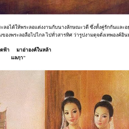
้ให้พระลอแต่งงานกับนางลักษณะวดี ซึ่งทั้งคู่รักกันและอยู
มของพระลอลือไปไกล ไปทั่วสารทิศ ว่ารูปงามดุจดั่งเทพองค์อินทร
ฟ้า มาอ่าองค์ในหล้า
ม แลฦา"