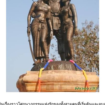
นเรื่องราวโศกนาฏกรรมแห่งรักของทั้งสามคนที่เริ่มต้นและจบล