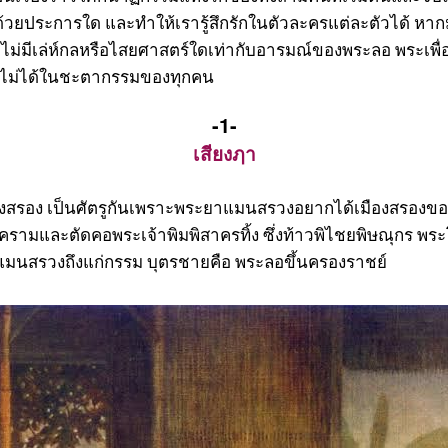
ด้วยประการใด และทำให้เรารู้สึกรักในตัวละครแต่ละตัวได้ ห
า ไม่มีเล่ห์กลหรือไสยศาสตร์ใดเท่ากับอารมณ์ของพระลอ พระเ
ารไม่ได้ในชะตากรรมของทุกคน
-1-
เสียงฦา
สรอง เป็นศัตรูกันเพราะพระยาแมนสรวงอยากได้เมืองสรองของ
ครามและตัดคอพระเจ้าพิมพิสาครทิ้ง ซึ่งท้าวพิไชยพิษณุกร พร
แมนสรวงถึงแก่กรรม บุตรชายคือ พระลอขึ้นครองราชย์