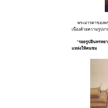
พระมารดาของพระลอได
เนื่องด้วยความรูปงา
"รอยรูปอินทรหยาด
แหล่งให้คนช