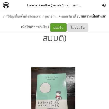
Look a Breathe (Series 1 - 2)
–
nimon
เราใช้คุ๊กกี้บนเว็บไซต์ของเรา กรุณาอ่านและยอมรับ
นโยบายความเป็นส่วนตัว
#147 もしものせかい (โลก
เพื่อใช้บริการเว็บไซต์
ยอมรับ
ไม่ยอมรับ
สมมติ)