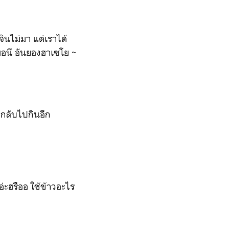
จินไม่มา แต่เราได้
อมอนี อันยองฮาเซโย ~
งกลับไปกินอีก
่ะฮรืออ ใช้ข้าวอะไร