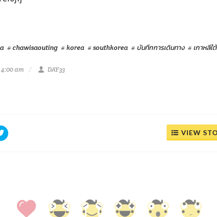
ea
# chawisaouting
# korea
# southkorea
# บันทึกการเดินทาง
# เกาหลีใต้
 4:00 am
DAY33
VIEW ST