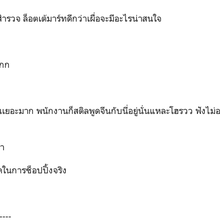
สำรวจ ล็อตเต้มาร์ทดีกว่าเผื่อจะมีอะไรน่าสนใจ
กก
นเยอะมาก พนักงานก็สติลพูดจีนกับนี่อยู่นั่นแหละโฮรวว ฟังไม่อ
่า
ในการช็อปปิ้งจริง
----