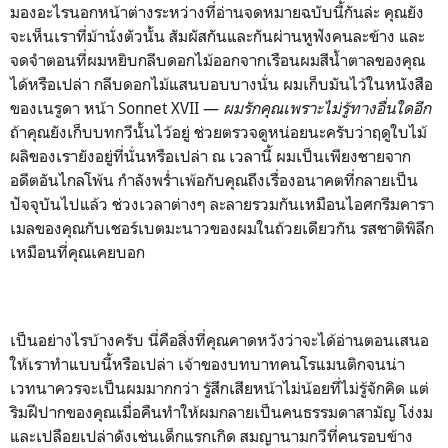
มองอะไรนอกหน้าต่างระหว่างที่อ่านจดหมายฉบับนี้กันล่ะ คุณยัง
จะเห็นเราที่ม้านั่งตัวนั้น สัมผัสกันและกันผ่านหูฟังคนละข้าง และ
จดจำตอนที่ผมหยิบกลีบดอกไม้ออกจากเรือนผมสีน้ำตาลของคุณ
ได้หรือเปล่า กลีบดอกไม้แสนบอบบางนั่น ผมเก็บมันไว้ในหนังสือ
ของเนรูดา หน้า Sonnet XVII —
ผมรักคุณเพราะไม่รู้ทางอื่นใดอีก
ถ้าคุณยังเก็บบทกวีนั้นไว้อยู่ ช่วยตรวจดูหน่อยนะครับว่าฤดูใบไม้
ผลิของเรายังอยู่ที่นั่นหรือเปล่า ณ เวลานี้ ผมเป็นเพียงชายจาก
อดีตอันไกลโพ้น กำลังพร่ำเพ้อกับคุณถึงเรื่องอนาคตที่กลายเป็น
ปัจจุบันไปแล้ว ช่วงเวลาต่างๆ ละลายรวมกันเหมือนไอศกรีมคารา
เมลของคุณกับเชอร์เบตมะนาวของผมในถ้วยเดียวกัน รสชาติพิลึก
เหมือนที่คุณเคยบอก
เป็นอย่างไรบ้างครับ นี่คือสิ่งที่คุณคาดหวังว่าจะได้อ่านตอนเสนอ
ให้เราทำแบบนี้หรือเปล่า เจ้าของบทบาทคนโรแมนติกจนน่า
เวทนาควรจะเป็นผมมากกว่า รู้สึกเสียหน้าไม่น้อยที่ไม่รู้จักคิด แต่
ริมฝีปากของคุณเมื่อคืนทำให้ผมกลายเป็นคนธรรมดาสามัญ โง่งม
และเปลือยเปล่าดังเช่นเด็กแรกเกิด สมญานามกวีที่คนรอบข้าง