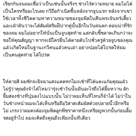
เรียกกันจนผมเชื่อว่าเป็นเช่นนั้นจริงๆ ช่างไร้ความหมาย ผมไม่ได้
เป็นใครหรืออะไรเลย กวีถือกำเนิดขึ้นหลังจากจูบแรก หลังจากเขา
ใช้เวลาทั้งชีวิตตามหาความหมายของจุมพิตในคืนพระจันทร์เสี้ยว
และเฝ้าฝันว่าจะได้สัมผัสริมฝีปากคู่นั้นอีกในวันฝนตก ดอนน่าที่รัก
ของผม ผมไม่อยากให้นั่นเป็นจูบสุดท้าย แต่กลับขี้ขลาดเกินกว่าจะ
ขอให้คุณสัญญา หากจะมีใครอื่นได้ตายดับไปชั่วครู่ด้วยจูบของคุณ
แล้วเกิดใหม่ในฐานะกวีคนแล้วคนเล่า อย่างน้อยได้โปรดให้ผม
เป็นคนสุดท้าย ได้โปรด
ให้ตายสิ ผมชักจะอิจฉาแสงแดดหกโมงเช้าที่ได้แตะแก้มคุณแล้ว
ไม่รู้ว่าคุณยังจำได้ไหมว่ารุ่งเช้าวันนั้นฝันอะไรถึงได้ยิ้มหวาน ลัก
ยิ้มสองข้างที่บุ๋มลงไปแบบนั้น ไม่ว่าผมเห็นที่ไหนก็จำได้ ไม่ว่าใน
วันข้างหน้าผมจะได้เห็นหรือถือวิสาสะสัมผัสด้วยปลายนิ้วอีกหรือ
ไม่ เกรงว่าผมคงต้องจุมพิตลูกพีชราคาหนึ่งเหรียญพวกนั้นก่อนลิ้ม
รสอยู่ร่ำไป ผมจะคิดถึงคุณถึงเพียงนั้นทีเดียว