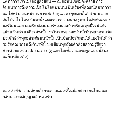
แต่หากว่าเราไม่ได้อยู่ด้วยกัน — ณ ตอนนี้ใจผมคงสลาย การ
จินตนาการถึงความเป็นไปได้แบบนั้นเป็นเรื่องที่คุณถนัดมากกว่า
ผม ใช่ครับ วันหนึ่งผมอาจเลิกรักคุณ และคุณเองก็เลิกรักผม อาจ
คิดได้ว่าไม่ได้รักกันมาตั้งแต่แรก เราอาจตกอยู่ภายใต้อิทธิพลของ
ฮอร์โมนและเพลงรัก ต้องมนตร์ของดวงจันทร์และฤทธิ์ไวน์แก้ว
แล้วแก้วเล่า แต่ถึงอย่างนั้น ขอให้จดหมายฉบับนี้เป็นหลักฐานเชิง
ประจักษ์ว่าทุกอย่างก่อนหน้านั้นเป็นข้อเท็จจริงอันโต้แย้งไม่ได้ ว่า
ผมรักคุณ รักจนถึงวินาทีนี้ ผมเขียนทุกถ้อยคำด้วยความรู้สึกว่า
ช่างหัวตอนจบไปก่อนเถอะ (คุณคงไม่เชื่อว่าผมจะพูดแบบนี้สินะ
ผมก็เหมือนกัน)
ดอนน่าที่รัก ยามที่คุณถือกระดาษแผ่นนี้ในมืออย่างอ่อนโยน ผม
กลับมาตามสัญญาแล้วนะครับ