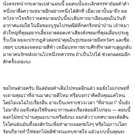
นั่งตรงหน้ากระดาษเปล่าแผ่นนี้ ผมคนนั้นจะเลิกสรรหาถ้อยคำคำ
หนึ่งมาสื่อความหมายอีกอย่างหนึ่งได้สักที เมื่อเวลานั้นมาถึง ผม
หวังจากใจจริงว่าจดหมายฉบับนี้จะเดินทางมาเยือนคุณในวันที่
อากาศแจ่มใส ในมือของบุรุษไปรษณีย์ที่กดกริ่งหน้าบ้าน เจ้าหมา
ตัวใหญ่ที่คุณอยากเลี้ยงมาตลอดเห่าเสียงดังขณะที่คุณเลื่อนประตู
รั้วเปิด ผมจะปรากฏตัวต่อหน้าคุณในรูปของลายมือหวัดๆ และชื่อ
เชยๆ บนซองจดหมายสีฟ้า เหมือนทหารผ่านศึกที่หายสาบสูญกลับ
มาหาคนรักหลังผ่านไปหนึ่งทศวรรษ ถ้าเป็นไปได้ ช่วยกอดผมอีก
สักครั้งเถอะนะ
ขอโทษด้วยครับ มีแต่ถ้อยคำเต็มไปหมดอีกแล้ว ผมยังไม่เก่งพอที่
จะถามคุณว่าที่ผ่านมาสบายดีไหม หรือบอกว่าคิดถึงคุณแค่ไหน
โดยไม่เฉไฉไปเรื่องอื่น อาจเป็นเพราะช่วงเวลา “ที่ผ่านมา” นั้นยัง
ไม่มาถึง ผมจึงต้องใช้จินตนาการแต่งเรื่องสมมติไปก่อน — ตอนนี้
ดอกไม้หน้าบ้านคุณจะบานหรือยังนะ ผมกลัวว่าเทศบาลจะตัดสิน
ใจโค่นต้นมันทิ้งลงสักวันเพื่อทำลานจอดรถโง่ๆ หรือไม่ภาวะโลก
ร้อนก็อาจทำให้ดอกไม้ผลิช้าจนแทบขาดใจ แล้วแบบนั้นคุณจะ