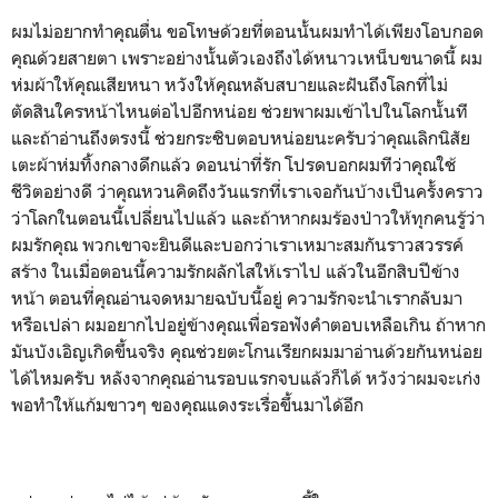
ผมไม่อยากทำคุณตื่น ขอโทษด้วยที่ตอนนั้นผมทำได้เพียงโอบกอด
คุณด้วยสายตา เพราะอย่างนั้นตัวเองถึงได้หนาวเหน็บขนาดนี้ ผม
ห่มผ้าให้คุณเสียหนา หวังให้คุณหลับสบายและฝันถึงโลกที่ไม่
ตัดสินใครหน้าไหนต่อไปอีกหน่อย ช่วยพาผมเข้าไปในโลกนั้นที
และถ้าอ่านถึงตรงนี้ ช่วยกระซิบตอบหน่อยนะครับว่าคุณเลิกนิสัย
เตะผ้าห่มทิ้งกลางดึกแล้ว ดอนน่าที่รัก โปรดบอกผมทีว่าคุณใช้
ชีวิตอย่างดี ว่าคุณหวนคิดถึงวันแรกที่เราเจอกันบ้างเป็นครั้งคราว
ว่าโลกในตอนนี้เปลี่ยนไปแล้ว และถ้าหากผมร้องป่าวให้ทุกคนรู้ว่า
ผมรักคุณ พวกเขาจะยินดีและบอกว่าเราเหมาะสมกันราวสวรรค์
สร้าง ในเมื่อตอนนี้ความรักผลักไสให้เราไป แล้วในอีกสิบปีข้าง
หน้า ตอนที่คุณอ่านจดหมายฉบับนี้อยู่ ความรักจะนำเรากลับมา
หรือเปล่า ผมอยากไปอยู่ข้างคุณเพื่อรอฟังคำตอบเหลือเกิน ถ้าหาก
มันบังเอิญเกิดขึ้นจริง คุณช่วยตะโกนเรียกผมมาอ่านด้วยกันหน่อย
ได้ไหมครับ หลังจากคุณอ่านรอบแรกจบแล้วก็ได้ หวังว่าผมจะเก่ง
พอทำให้แก้มขาวๆ ของคุณแดงระเรื่อขึ้นมาได้อีก