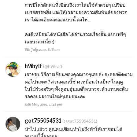
การมีใครสักคนที่เขียนถึงเราโดยใช้คำสวยๆ เปรียบ
เปรยสรรพสิ่ง และให้เวลามองความสัมพันธ์ของพวก
เราได้ละเอียดละออแบบนี้ คงโห...
คงดีเหมือนได้หนังสือ ได้อ่านรวมเรื่องสั้น แบบฟรีๆ
เลยนะคะเนี่ย :)
6th July 2019, 8:16 am
h9ihylf
(@h9ihylf)
เราชอบวิธีการเขียนของคุณมากๆเลยค่ะ จะคอยติดตาม
ต่อไปนะคะ ? ส่วนตอนนี้ช่างเหมือนวันเย็นๆในฤดู
ใบไม้ร่วงจริงๆ ทั้งดูอบอุ่นแต่ก็หนาวจะตัวแทบจะสั่น
รอคอยผลงานใหม่ๆเสมอนะคะ
12th May 2019, 11:48 pm
got755054531
(@got755054531)
บ้าไปแล้วว คุณคนเขียนทำไมถึงทำให้เราชอบได้
ขนาดนี้ งื้อออออ