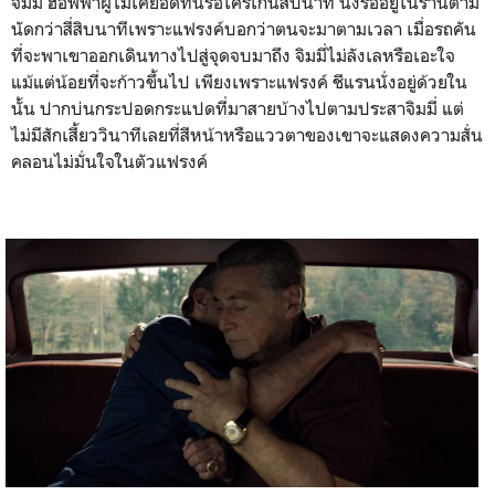
จิมมี่ ฮอฟฟาผู้ไม่เคยอดทนรอใครเกินสิบนาที นั่งรออยู่ในร้านตาม
นัดกว่าสี่สิบนาทีเพราะแฟรงค์บอกว่าตนจะมาตามเวลา เมื่อรถคัน
ที่จะพาเขาออกเดินทางไปสู่จุดจบมาถึง จิมมี่ไม่ลังเลหรือเอะใจ
แม้แต่น้อยที่จะก้าวขึ้นไป เพียงเพราะแฟรงค์ ชีแรนนั่งอยู่ด้วยใน
นั้น ปากบ่นกระปอดกระแปดที่มาสายบ้างไปตามประสาจิมมี่ แต่
ไม่มีสักเสี้ยววินาทีเลยที่สีหน้าหรือแววตาของเขาจะแสดงความสั่น
คลอนไม่มั่นใจในตัวแฟรงค์