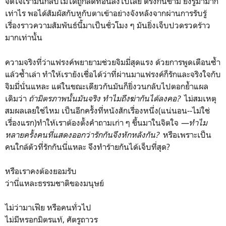
จิตใจเรามันกลับไม่ได้ถูกลดทอนลงไปเลย ตรงกันข้าม ยิ่งรู้มามาก
เท่าไร พอได้สัมผัสกับหูกับตาเข้าอย่างจังหลังจากผ่านการรับรู้
เรื่องราวความสัมพันธ์นี้มาเป็นชั่วโมง ๆ มันยิ่งเจ็บปวดรวดร้าว
มากเท่านั้น
ความจริงที่ว่าแฟรงค์พยายามช่วยจิมมี่สุดแรง ด้วยการพูดเตือนซ้ำ
แล้วซ้ำเล่า ทำให้เรายังเชื่อได้ว่าที่ผ่านมาแฟรงค์ก็รักและจริงใจกับ
จิมมี่นั่นแหละ แต่ในขณะเดียวกันมันก็ยิ่งวนกลับไปตอกย้ำแผล
เดิมว่า
ถ้ามิตรภาพนั้นมันจริง ทำไมถึงฆ่ากันได้ลงคอ?
ไม่สมเหตุ
สมผลเลยใช่ไหม เป็นอีกครั้งที่หนังสักเรื่องหนึ่ง(แน่นอน--ไม่ใช่
เรื่องแรก)ทำให้เราต้องตั้งคำถามเก่า ๆ ขึ้นมาในจิตใจ
—
ทำ
ไม
หลายครั้งคนที่แสดงออกว่ารักกันจึงหักหลังกัน?
หรือเพราะเป็น
คนใกล้ตัวที่รักกันนี่แหละ จึงทำร้ายกันได้เจ็บที่สุด?
หรือเราคงต้องยอมรับ
ว่านี่แหละธรรมชาติของมนุษย์
ไม่ว่ามาเฟีย หรือคนทั่วไป
ไม่มีหรอกมิตรแท้, ศัตรูถาวร