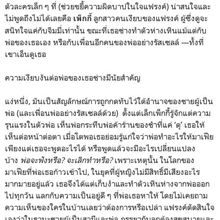
ตัวละครเล็ก ๆ ที่ (ช่วยขยี้ความผิดบาปในใจแฟรงค์) น่าสนใจและ
ไม่พูดถึงไม่ได้เลยคือ
ลูกสาวคนเงียบของแฟรงค์ ผู้ซึ่งดูจะ
เพ็กกี้
สนิทใจแค่กับจิมมี่เท่านั้น ขณะที่เธอช่างทำตัวห่างเหินแม้แต่กับ
พ่อของเธอเอง หรือกับเพื่อนอีกคนของพ่ออย่างรัสเซลล์ —ทั้งที่
เขาเอ็นดูเธอ
ความเงียบงันต่อพ่อของเธอช่างมีนัยสำคัญ
แง่หนึ่ง, มันเป็นสัญลักษณ์การถูกกดทับไว้ใต้อำนาจของชายผู้เป็น
พ่อ (และเพื่อนพ่ออย่างรัสเซลล์ด้วย) ตั้งแต่เล็กเพ็กกี้รู้จักแต่ความ
รุนแรงในตัวพ่อ เห็นพ่อกระทืบพ่อค้าร้านของชำที่แค่ ‘ดุ’ เธอให้
เห็นต่อหน้าต่อตา เมื่อโตพอเธอย่อมรู้แก่ใจว่าพ่อทำอะไรให้มาเฟีย
เพียงแต่เธอจะพูดอะไรได้ หรือพูดแล้วจะมีอะไรเปลี่ยนแปลง
บ้าง
พ่อจะฟังหรือ? จะเลิกทำหรือ?
เพราะเหตุนั้น ในโลกของ
มาเฟียที่พ่อเธอก้าวเข้าไป, ในยุคที่ผู้หญิงไม่มีสิทธิ์มีเสียงอะไร
มากมายอยู่แล้ว เธอจึงได้แต่เก็บงำและทำตัวเหินห่างจากพ่อออก
ไปทุกวัน แลกกับความเป็นอยู่ดี ๆ ที่พ่อเธอหาให้ โดยไม่เคยถาม
ความเห็นของใครในบ้านเลยว่าต้องการหรือเปล่า แฟรงค์ตัดสินใจ
เองว่าในฐานะชายผู้เป็นสามีและพ่อ ภรรยากับลูกต้องสุขสบายและ