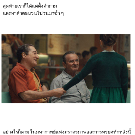
สุดท้ายเราก็ได้แต่ตั้งคำถาม
และหาคำตอบวนไปวนมาซ้ำ ๆ
อย่างไรก็ตาม ในมหากาพย์แห่งภราดรภาพและการทรยศหักหลังนี้