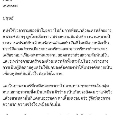
คนทรยศ
มนุษย์
หนังใช้เวลาร่วมสองชั่วโมงกว่าไปกับการพัฒนาตัวละครหลักอย่าง
แฟรงค์
ค่อยๆ ผูกโยงเรื่องราว สร้างความสัมพันธ์ยาวนานหลายปี
ระหว่างแฟรงค์กับเจ้าพ่อ
รัสเซลล์
และกับ
จิมมี่
โดยมีฉากหลังเป็น
ประวัติศาสตร์การเมืองของอเมริกาและเกมการรักษาอำนาจของ
เครือข่ายมาเฟีย-สหภาพแรงงาน สอดแทรกด้วยความสัมพันธ์ใน
และระหว่างครอบครัวของตัวละครหลักทั้งสามไปในระหว่างทาง
การเป็นผู้ติดตามดูแลรับใช้ปกป้องคุ้มครองทำให้แฟรงค์กลายเป็น
เพื่อนคู่คิดที่จิมมี่ไว้ใจที่สุดได้ไม่ยาก
และในภาพยนตร์ที่เหมือนจะพาเราไปตามหา
มนุษยธรรม
ในกลุ่ม
คนนอกกฎหมายซึ่งเป็นเหมือนตัวร้าย เป็นภัยของสังคม ว่าแท้จริง
แล้วเขาเหล่านั้นก็แค่คนธรรมดา หาเลี้ยงครอบครัว รู้จักมิตรภาพ
ความรัก ความจริงใจเหมือนกันนั้น,