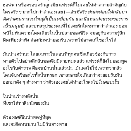
ฮอฟฟา หรือครอบครัวลูกเมีย แฟรงค์ก็ไม่เคยให้ค่าความสำคัญกับ
ใคร
จริง ๆ
มากไปกว่าตัวเองเลย (
—อันที่จริง มันสะท้อนให้กลับมา
คิดว่าคนเราส่วนใหญ่ก็เป็นเหมือนกัน และนี่แหละสัจธรรมของการ
เป็นมนุษย์
) และบทสรุปของคนที่ไม่เคยรักใครมากกว่าตัวเอง ย่อม
หนีไม่พ้นความโดดเดี่ยวในบั้นปลายของชีวิต จมอยู่กับความรู้สึก
ผิดเพียงลำพัง ต้องก้มหน้ายอมรับเพราะไม่อาจแก้ไขอะไรได้
มันน่าเศร้านะ โดยเฉพาะในตอนที่ทุกคนซึ่งเกี่ยวข้องกับการ
หายตัวไปอย่างลึกลับของจิมมี่ตายหมดแล้ว แฟรงค์ก็ยังไม่ยอมพูด
อะไรกับตำรวจ คือจนป่านนั้นแล้วน่ะ...มันคงไม่ใช่เพราะว่ากลัว
โดนจับหรืออะไรทั้งนั้นหรอก เขาละอายใจเกินกว่าจะยอมรับมัน
ออกมาดัง ๆ ต่างหาก ว่าตัวเองเคยได้ทำอะไรลงไป
ในตอนนั้น
ในบ้านร้างหลังนั้น
ที่เขาได้ทาสีผนังของมัน
ด้วย
เฉดสี
อันน่าหดหู่ที่สุด
และจะติดทนนาน ไม่มีวันจางหาย