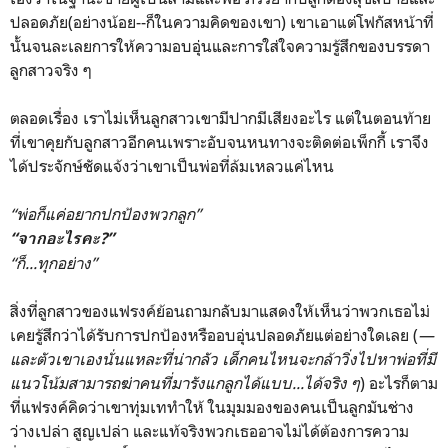
ปลอดภัย(อย่างน้อย--ก็ในความคิดของเขา) เขาเอาแต่โฟกัสหน้าที่
นั้นจนละเลยการให้ความอบอุ่นและการใส่ใจความรู้สึกของบรรดา
ลูกสาวจริง ๆ
ตลอดเรื่อง เราไม่เห็นลูกสาวเขามีปากมีเสียงอะไร แต่ในตอนท้าย
ที่เขาคุยกับลูกสาวอีกคนเพราะอับจนหนทางจะติดต่อเพ็กกี้ เราจึง
ได้ประจักษ์ชัดแจ้งว่าเขาเป็นพ่อที่ล้มเหลวแค่ไหน
“พ่อก็แค่อยากปกป้องพวกลูก”
“จากอะไรคะ?”
“ก็...ทุกอย่าง”
สิ่งที่ลูกสาวของแฟรงค์ย้อนถามกลับมาแสดงให้เห็นว่าพวกเธอไม่
เคยรู้สึกว่าได้รับการปกป้องหรืออบอุ่นปลอดภัยแต่อย่างใดเลย (
—
และตัวเขาเองนั่นแหละที่น่ากลัว เด็กคนไหนจะกล้าวิ่งไปหาพ่อที่มี
แนวโน้มสามารถฆ่าคนที่มารังแกลูกได้แบบ...ได้จริง ๆ
) อะไรก็ตาม
ที่แฟรงค์คิดว่าเขาทุ่มเททำให้ ในมุมมองของคนเป็นลูกมันช่าง
ว่างเปล่า สูญเปล่า และแท้จริงพวกเธออาจไม่ได้ต้องการความ