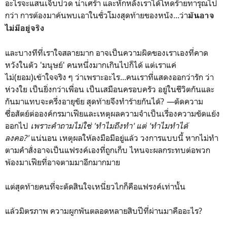
อะไรจะแสนเจ็บปวด น่าเศร้า และหักหลังเราได้โหดร้ายทารุณไป
กว่า การต้องมาค้นพบเอาในชั่วโมงสุดท้ายของหนัง...ว่า
มันอาจ
ไม่มีอยู่จริง
และบางทีที่เราใจสลายมาก อาจเป็นความผิดของเราเองที่คาด
หวังในตัว 'มนุษย์' คนหนึ่งมากเกินไปก็ได้ แต่เราแค่
ไม่(ยอม)เข้าใจจริง ๆ ว่าเพราะอะไร...คนเราที่แสดงออกว่ารัก ว่า
ห่วงใย เป็นยิ่งกว่าเพื่อน เป็นเสมือนครอบครัว อยู่ในชีวิตกันและ
กันมาแทบจะครึ่งอายุขัย สุดท้ายจึงทำร้ายกันได้?
—
ตัดความ
ซื่อสัตย์ต่อองค์กรมาเฟียและเหตุผลความจำเป็นเรื่องความขัดแย้ง
ออกไป
เพราะคำถามไม่ใช่ 'ทำไมถึงทำ' แต่ 'ทำไมทำได้
ลงคอ?'
แน่นอน เหตุผลให้ลงมือมีอยู่แล้ว วงการแบบนี้ หากไม่ทำ
ตามคำสั่งอาจเป็นแฟรงค์เองที่ถูกเก็บ ไหนจะผลกระทบต่อพวก
พ้องมาเฟียที่อาจตามมาอีกมากมาย
แต่สุดท้ายคนที่จะตัดสินใจเหนี่ยวไกก็คือแฟรงค์เท่านั้น
แล้วมิตรภาพ ความผูกพันตลอดหลายสิบปีที่ผ่านมาคืออะไร?