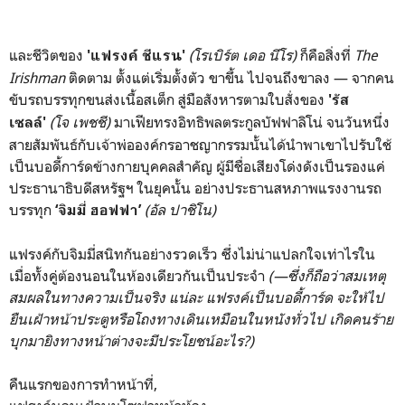
และชีวิตของ
(โรเบิร์ต เดอ นีโร)
ก็คือสิ่งที่
The
'แฟรงค์ ชีแรน'
Irishman
ติดตาม ตั้งแต่เริ่มตั้งตัว ขาขึ้น ไปจนถึงขาลง — จากคน
ขับรถบรรทุกขนส่งเนื้อสเต็ก สู่มือสังหารตามใบสั่งของ
'รัส
(โจ เพชชี)
มาเฟียทรงอิทธิพลตระกูลบัฟฟาลิโน่ จนวันหนึ่ง
เซลล์'
สายสัมพันธ์กับเจ้าพ่อองค์กรอาชญากรรมนั้นได้นำพาเขาไปรับใช้
เป็นบอดี้การ์ดข้างกายบุคคลสำคัญ ผู้มีชื่อเสียงโด่งดังเป็นรองแค่
ประธานาธิบดีสหรัฐฯ ในยุคนั้น อย่างประธานสหภาพแรงงานรถ
บรรทุก
(อัล ปาชิโน)
‘จิมมี่ ฮอฟฟา’
แฟรงค์กับจิมมี่สนิทกันอย่างรวดเร็ว ซึ่งไม่น่าแปลกใจเท่าไรใน
เมื่อทั้งคู่ต้องนอนในห้องเดียวกันเป็นประจำ
(—ซึ่งก็ถือว่าสมเหตุ
สมผลในทางความเป็นจริง แน่ละ แฟรงค์เป็นบอดี้การ์ด จะให้ไป
ยืนเฝ้าหน้าประตูหรือโถงทางเดินเหมือนในหนังทั่วไป เกิดคนร้าย
บุกมายิงทางหน้าต่างจะมีประโยชน์อะไร?)
คืนแรกของการทำหน้าที่,