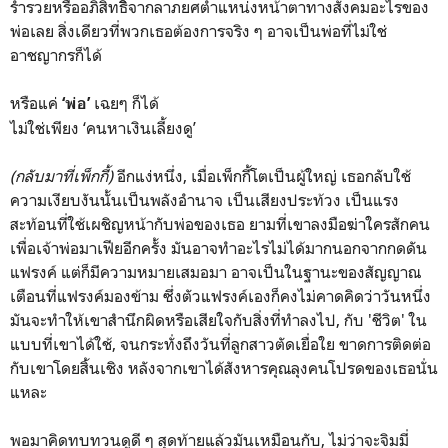
ร่ำรวยหรืออภิสิทธิิ์จากลาภยศตำแหน่งหน้าตาทางสังคมอะไรของ
พ่อเลย สิ่งเดียวที่พวกเธอต้องการจริง ๆ อาจเป็นพ่อที่ไม่ใช่
อาชญากรก็ได้
หรือแค่
เฉยๆ ก็ได้
‘พ่อ’
ไม่ใช่เพียง ‘คนหาเงินเลี้ยงดู’
(กลับมาที่เพ็กกี้)
อีกแง่หนึ่ง, เมื่อเพ็กกี้โตเป็นผู้ใหญ่ เธอกลับใช้
ความเงียบงันนั้นเป็นพลังอำนาจ เป็นเสียงประท้วง เป็นแรง
สะท้อนที่ใช้เผชิญหน้ากับพ่อของเธอ ยามที่เขาลงมือฆ่าใครสักคน
เพื่อเจ้าพ่อมาเฟียอีกครั้ง มันอาจทำอะไรไม่ได้มากนอกจากกดดัน
แฟรงค์ แต่ก็มีความหมายเสมอมา อาจเป็นในฐานะของสัญญาณ
เตือนที่แฟรงค์มองข้าม ซึ่งตัวแฟรงค์เองก็คงไม่คาดคิดว่าวันหนึ่ง
มันจะทำให้เขาสำนึกผิดหรือเสียใจกับสิ่งที่ทำลงไป, กับ 'ชีวิต' ใน
แบบที่เขาได้ใช้, จนกระทั่งถึงวันที่ลูกสาวตัดเยื่อใย ขาดการติดต่อ
กับเขาโดยสิ้นเชิง หลังจากเขาได้สังหารคุณลุงคนโปรดของเธอนั่น
แหละ
พอมาคิดทบทวนดูดี ๆ สุดท้ายแล้วมันเหมือนกับ, ไม่ว่าจะจิมมี่