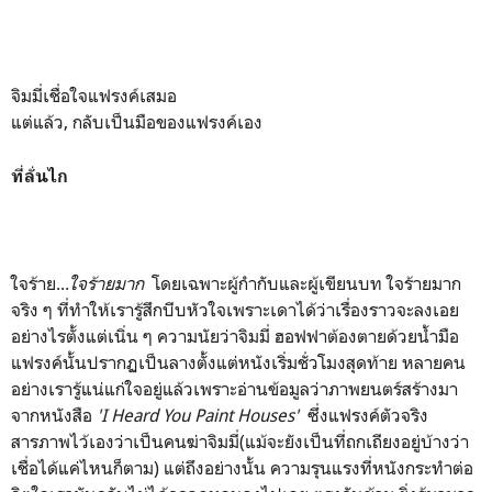
จิมมี่เชื่อใจแฟรงค์เสมอ
แต่แล้ว, กลับเป็นมือของแฟรงค์เอง
ที่ลั่นไก
ใจร้าย...
ใจร้ายมาก
โดยเฉพาะผู้กำกับและผู้เขียนบท ใจร้ายมาก
จริง ๆ ที่ทำให้เรารู้สึกบีบหัวใจเพราะเดาได้ว่าเรื่องราวจะลงเอย
อย่างไรตั้งแต่เนิ่น ๆ ความนัยว่าจิมมี่ ฮอฟฟาต้องตายด้วยน้ำมือ
แฟรงค์นั้นปรากฏเป็นลางตั้งแต่หนังเริ่มชั่วโมงสุดท้าย หลายคน
อย่างเรารู้แน่แก่ใจอยู่แล้วเพราะอ่านข้อมูลว่าภาพยนตร์สร้างมา
จากหนังสือ
'I Heard You Paint Houses'
ซึ่งแฟรงค์ตัวจริง
สารภาพไว้เองว่าเป็นคนฆ่าจิมมี่(แม้จะยังเป็นที่ถกเถียงอยู่บ้างว่า
เชื่อได้แค่ไหนก็ตาม) แต่ถึงอย่างนั้น ความรุนแรงที่หนังกระทำต่อ