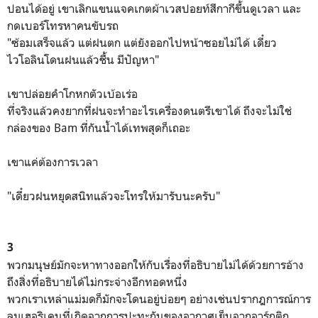
ปอนได้อยู่ เขาเลิกแขนแจคเกตผ้าเวสปอยท์สีกากีขึ้นดูเวลา และ
กดเบอร์โทรหาคนขับรถ
"ซ้อมเสร็จแล้ว แต่ฝนตก แต่ยังออกไปหน้าซอยไม่ได้ เดี๋ยว
ไวโอลินโดนฝนแล้วชื้น มีปัญหา"
เขาปล่อยคำโกหกตัวเบ้อเร่อ
ที่จริงแล้วคงยากที่ฝนจะทำอะไรเครื่องดนตรีเขาได้ ถึงจะไม่ใช่
กล่องของ Bam ที่กันน้ำได้เทพสุดก็เถอะ
เขาแค่ต้องการเวลา
"เดี๋ยวฝนหยุดสนิทแล้วจะโทรให้มารับนะครับ"
3
พวกมนุษย์มักจะหาทางออกให้กับเรื่องที่อธิบายไม่ได้ด้วยการอ้าง
ถึงสิ่งที่อธิบายได้ไม่กระจ่างอีกทอดหนึ่ง
พวกเราเหล่าแม่มดก็มักจะโดนอยู่บ่อยๆ อย่างเช่นปรากฎการณ์การ
ลมเฮอริเคนที่เกิดจากการปะทะกันของอากาศเย็นจากอาร์กติก