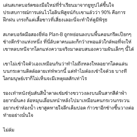
เล่นสเกตบอร์ดของมือใหม่ที่ร่ำเรียนมาจากยูทูปได้ขึ้นใจ
ประสบการณ์การเล่นไวโอลินพิสูจน์กับเขาแล้วว่า 90% คือการ
ฝึกฝน เกรงก็แต่เสื้อขาวที่เสี่ยงเลอะนี่จะทำให้ดูมีพิรุธ
สเกตบอร์ดมือสองยี่ห้อ Plan-B ถูกหย่อนลงบนพื้นคอนกรีตเปียกๆ
ข้างตึกร้างแห่งหนึ่ง ที่นี่ลับตาคนและก็กว้างพอแล้วใกล้พอที่จะให้
เขาหลบหนีจากโลกแห่งความจริงมาตอบสนองความฝันเล็กๆ นี้ได้
เขาไม่เข้าใจตัวเองเหมือนกันว่าทำไมถึงหลงใหลอยากโลดแล่น
บนกระดานติดล้อลายเท่ห์พวกนี้ แต่ทำไมต้องเข้าใจด้วย บางที
โลกมนุษย์เราก็ไม่เห็นจะมีเหตุผลสักเท่าไร
รองเท้าหนังหุ้มส้นสีน้ำตาลเข้มข้างขวาวงลงบนผืนสากสีดำฟ้า
อยากมั่นคง ล้อหมุนเลื่อนหน้าหลังไปมาเหมือนคนกระวนกระวน
อยากเข้าห้องน้ำ เขาสูดหายใจลึกเต็มปอด ก้าวขาอีกข้างขึ้นวางต่อ
ท้ายอย่างมั่นใจ
ไม่ล้ม