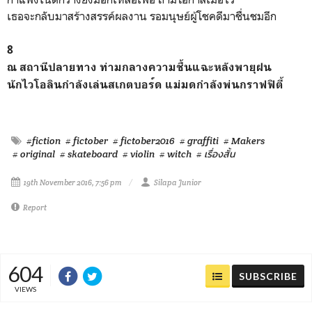
เธอจะกลับมาสร้างสรรค์ผลงาน รอมนุษย์ผู้โชคดีมาชื่นชมอีก
8
ณ สถานีปลายทาง ท่ามกลางความชื้นแฉะหลังพายุฝน
นักไวโอลินกำลังเล่นสเกตบอร
์ด แม่มดกำลังพ่นกราฟฟิตี้
#fiction
# fictober
# fictober2016
# graffiti
# Makers
# original
# skateboard
# violin
# witch
# เรื่องสั้น
19th November 2016, 7:56 pm
Silapa Junior
Report
604
SUBSCRIBE
VIEWS