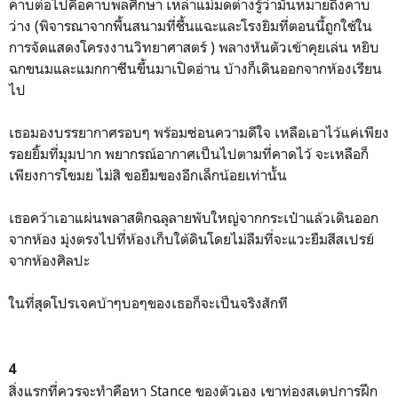
คาบต่อไปคือคาบพลศึกษา เหล่าแม่มดต่างรู้ว่ามันหมายถึงคาบ
ว่าง (พิจารณาจากพื้นสนามที่ชื้นแฉะและโรงยิมที่ตอนนี้ถูกใช้ใน
การจัดแสดงโครงงานวิทยาศาสตร์ ) พลางหันตัวเข้าคุยเล่น หยิบ
ฉกขนมและแมกกาซีนขึ้นมาเปิดอ่าน บ้างก็เดินออกจากห้องเรียน
ไป
เธอมองบรรยากาศรอบๆ พร้อมซ่อนความดีใจ เหลือเอาไว้แค่เพียง
รอยยิ้มที่มุมปาก พยากรณ์อากาศเป็นไปตามที่คาดไว้ จะเหลือก็
เพียงการโขมย ไม่สิ ขอยืมของอีกเล็กน้อยเท่านั้น
เธอคว้าเอาแผ่นพลาสติกฉลุลายพับใหญ่จากกระเป๋าแล้วเดินออก
จากห้อง มุ่งตรงไปที่ห้องเก็บใต้ดินโดยไม่ลืมที่จะแวะยืมสีสเปรย์
จากห้องศิลปะ
ในที่สุดโปรเจคบ้าๆบอๆของเธอก็จะเป็นจริงสักที
4
สิ่งแรกที่ควรจะทำคือหา Stance ของตัวเอง เขาท่องสเตปการฝึก