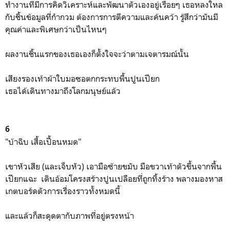
ทำงานที่มีการคิดวิเคราะห์และพัฒนาตัวเองอยู่เรื่อยๆ เธอหลงใหล
กับชิ้นข้อมูลที่กำกวม ต้องการการตีความและค้นคว้า รู้สึกว่ามันมี
คุณค่าและพิเศษกว่าเป็นไหนๆ
ผลงานชิ้นแรกของเธอเองก็ตั้งใจจะว่าตามเจตารมณ์นั้น
เสียงรองเท้าผ้าใบมอซอตกกระทบพื้นปูนเปียก
เธอได้เดินทางมาถึงโลกมนุษย์แล้ว
6
"บ้าฉิบ เสื้อเปื้อนหมด"
เขาหัวเสีย (และเจ็บหัว) เอามือซ้ายขมับ มือขวาเท้าตัวขึ้นจากพื้น
เปียกแฉะ เดินอ้อมโครงสร้างปูนเปลือยที่ถูกทิ้งร้าง พลางมองหาส
เกตบอร์ดตัวการเรื่องราวทั้งหมดนี้
และแล้วก็สะดุดตากับภาพที่อยู่ตรงหน้า