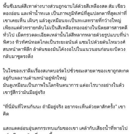
พื้นซีเมนต์สีเทาด่างบางส่วนถูกฉาบไล้ด้วยสีเหลืองสด ส้ม เขียว
ตองอ่อน และฟ้าน้ำทะเล เป็นภาพภูมิทัศน์ที่ดูแปลกตาที่สุดเท่าที่
เขาเคยเห็น เผินๆ แล้วดูเหมือนจะเป็นทะเลทรายที่กว้างใหญ่
เพียงแต่ตัวทรายกลับไม่เป็นสีเหลืองทองอย่างในนิตยสารสารคดี
ทั่วไป เม็ดกรวดละเอียดเหล่านั้นไล่สีหลากหลายด้วยรูปแบบที่น่า
พิศวง ทิวทัศน์ทอดไกลเป็นระยะอนันต์ แซมไปด้วยต้นไหมวงศ์
สนหน้าตาพิลึก ลำต้นของมันโค้งงอไปในแนวนอนก่อนจะบิดวง
กลับมาชูตรงดิ่ง
ในใจของเราลืมเรื่องสเกตบอร์ดไปชั่วขณะสายตาของเขาถูกสะกด
อยู่กับผลงานด้านหน้าอยู่พักใหญ่
มันดูเหมือนเป็นภาพในโลกจินตนาการ แต่อะไรบางอย่างในตัว
เขารู้สึกว่ามันมีอยู่จริง
"ที่นี่มันที่ไหนกันนะ ถ้ามีอยู่จริง อยากจะเห็นด้วยตาสักครั้ง" เขา
คิด
แสงแดดอ่อนอุ่นตกกระทบแก้มของเขา เคล้ากับเสียงน้ำที่หายไป