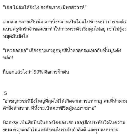
"เฮ้ย ไม่ล้มได้ยังไง สงสัยเราจะมีพรสววรค์"
จากส่ายกลายเป็นนิ่ง จากนิ่งกลายเป็นไถลไปข้างหน้า การย่อตัว
แบบครูพักรักจำของเขาทำให้การทรงตัวเริ่มคุมไม่อยู่ เขาไม่รู้จะ
หยุดมันยังไง
"เหวอออออ" เสียงกางเกงลูกฟูกสีน้ำตาลกระแทกกับพื้นปูนดัง
พลั่ก!
ก็บอกแล้วไงว่า 90% คือการฝึกฝน
5
"อาชญกรรมที่ยิ่งใหญ่ที่สุดไม่ได้เกิดจากการแหกกฎ คนที่ทำตาม
คำสั่งต่างหาก ที่ทิ้งระเบิดคร่าชีวิตผู้คนมากมาย"
Banksy เป็นศิลปินในดวงใจของเธอ เธอรู้สึกประทับใจในความ
ขบถ ความกล้าไม่แคร์สังคมในระดับกำลังดี และรูปแบบการ