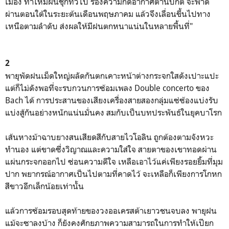
เมือง ทำให้มีฝนชุกทั่วไป ร่องความกดอากาศต่ำนี้ปกติ จะพาด
ผ่านตอนใต้ในระยะต้นเดือนพฤษภาคม แล้วจึงเลื่อนขึ้นไปทาง
เหนือตามลำดับ ส่งผลให้มีฝนตกหนาแน่นในหลายพื้นที่"
2
พายุพัดฝนเม็ดใหญ่ผลัดกันตกเคาะหน้าต่างกระจกใสดังเปาะแปะ
แต่ก็ไม่ดังพอที่จะรบกวนการซ้อมเพลง Double concerto ของ
Bach ได้ การประสานของเสียงเครื่องสายสองกลุ่มแซ่ซ้องแบ่งรับ
แบ่งสู้กันอย่างหนักแน่นมั่นคง สมกับเป็นบทประพันธ์ในยุคบาโรก
เส้นหางม้าฉาบยางสนเสียดสีกับสายไวโอลิน ถูกต้องตามจังหวะ
ทำนอง แต่ขาดซึ่งวิญาณและความใส่ใจ สายตาของเขาทอดผ่าน
แผ่นกระจกออกไป ซ่อนความดีใจ เหลือเอาไว้แค่เพียงรอยยิ้มที่มุม
ปาก พยากรณ์อากาศเป็นไปตามที่คาดไว้ จะเหลือก็เพียงการโกหก
สีขาวอีกเล็กน้อยเท่านั้น
แล้วการซ้อมรอบสุดท้ายของวงออเครสต้าเยาวชนจบลง พายุฝน
แม้จะซาลงบ้าง ก็ยังคงศักยภาพความสามารถในการทำให้เปียก