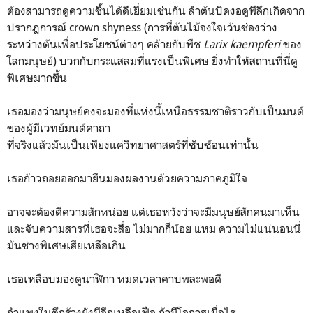
ต้องสามารถดูความชิ้นได้ดีเยี่ยมเช่นกัน ลำต้นบิดงอดูพึลึกเกิดจาก
ปรากฎการณ์ crown shyness (การที่ต้นไม้จงใจเว้นช่องว่าง
ระหว่างต้นเพื่อประโยชน์ต่างๆ คล้ายกับพืช
Larix kaempferi
ของ
โลกมนุษย์) บวกกับกระแสลมที่แรงเป็นพิเศษ ยิ่งทำให้สถานที่นี่ดู
พิเศษมากขึ้น
เธอมองว่ามนุษย์คงจะมองที่แห่งนี้เหนือธรรมชาติราวกับเป็นมนต์
ของผู้มีเวทย์มนต์คาถา
ที่จริงแล้วมันเป็นเพียงแค่วิทยาศาสตร์ที่ซับซ้อนเท่านั้น
เธอก้าวถอยออกมายืนมองผลงานด้วยความภาคภูมิใจ
อาจจะต้องตีความสักหน่อย แต่เธอหวังว่าจะมีมนุษย์สักคนมาเห็น
และจับความสารที่เธอจะสื่อ ไม่มากก็น้อย แหม ความไม่แน่นอนนี่
มันช่างพิเศษเสียเหลือเกิน
เธอเหลือบมองดูนาฬิกา หมดเวลาคาบพละพอดี
กำแพงในตึกร้างยังมีอีกเหลือเฟือ ถ้ามีโอกาสเมื่อไร