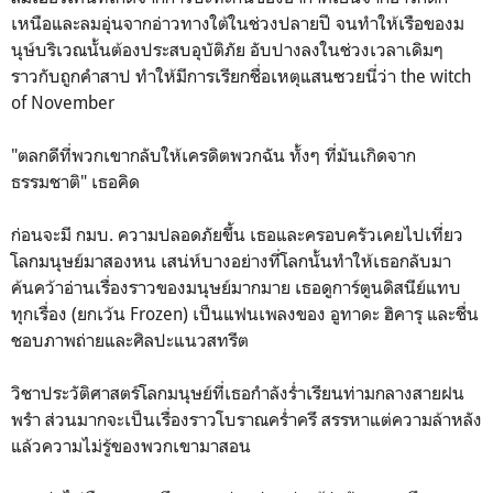
เหนือและลมอุ่นจากอ่าวทางใต้ในช่วงปลายปี จนทำให้เรือของม
นุษ์บริเวณนั้นต้องประสบอุบัติภัย อับปางลงในช่วงเวลาเดิมๆ
ราวกับถูกคำสาป ทำให้มีการเรียกชื่อเหตุแสนซวยนี่ว่า the witch
of November
"ตลกดีที่พวกเขากลับให้เครดิตพวกฉัน ทั้งๆ ที่มันเกิดจาก
ธรรมชาติ" เธอคิด
ก่อนจะมี กมบ. ความปลอดภัยขึ้น เธอและครอบครัวเคยไปเที่ยว
โลกมนุษย์มาสองหน เสน่ห์บางอย่างที่โลกนั้นทำให้เธอกลับมา
ค้นคว้าอ่านเรื่องราวของมนุษย์มากมาย เธอดูการ์ตูนดิสนีย์แทบ
ทุกเรื่อง (ยกเว้น Frozen) เป็นแฟนเพลงของ อูทาดะ ฮิคารุ และชื่น
ชอบภาพถ่ายและศิลปะแนวสทรีต
วิชาประวัติศาสตร์โลกมนุษย์ที่เธอกำลังร่ำเรียนท่ามกลางสายฝน
พรำ ส่วนมากจะเป็นเรื่องราวโบราณคร่ำครึ สรรหาแต่ความล้าหลัง
แล้วความไม่รู้ของพวกเขามาสอน