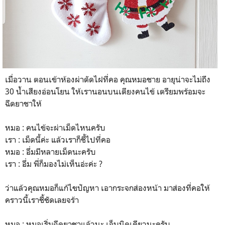
เมื่อวาน ตอนเข้าห้องผ่าตัดไฝที่คอ คุณหมอชาย อายุน่าจะไม่ถึง
30 น้ำเสียงอ่อนโยน ให้เรานอนบนเตียงคนไข้ เตรียมพร้อมจะ
ฉีดยาชาให้
หมอ : คนไข้จะผ่าเม็ดไหนครับ
เรา : เม็ดนี้ค่ะ แล้วเราก็ชี้ไปที่คอ
หมอ : อึ่มมีหลายเม็ดนะครับ
เรา : อึ่ม พี่ก็มองไม่เห็นอ่ะค่ะ ?
ว่าแล้วคุณหมอก็แก้ไขปัญหา เอากระจกส่องหน้า มาส่องที่คอให้
คราวนี้เราชี้ชัดเลยจร้า
หมอ : หมอเริ่มฉีดยาชาแล้วนะ เจ็บนิดเดียวนะครับ