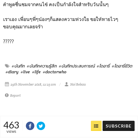
คำพูดชื่นชมจากคนไข้ คงเป็นกำลังใจสำหรับวันนั้นๆ
เราเอง เพื่อนๆพี่ๆน้องๆก็แสดงความห่วงใย ขอให้หายไวๆ
ขอบคุณมากเลยจร้า
?????
#บันทึก
#บันทึกความรู้สึก
#บันทึกประสบการณ์
#ไดอารี่
#ไดอารี่ชีวิต
#diary
#live
#life
#doctorwho
29th November 2018, 12:25 am
Noi Beleza
Report
463
SUBSCRIBE
VIEWS