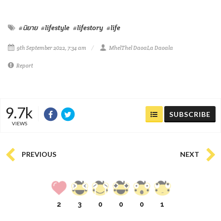
#นิยาย
#lifestyle
#lifestory
#life
9th September 2022, 7:34 am
MhelThel DaoaLa Daoala
Report
9.7k
SUBSCRIBE
VIEWS
PREVIOUS
NEXT
2
3
0
0
0
1