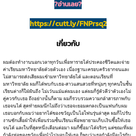
?อ่านเลย?
https://cutt.ly/FNPrsq2
เกี่ยวกับ
ผมต้องทำงานนอกเวลาทุกวันเพื่อหารายได้ประคองชีวิตและจ่าย
ค่าเรียนมหาวิทยาลัยด้วยตัวเอง เนื่องฐานะครอบครัวยากจนและ
ไม่สามารถส่งเสียผมเข้ามหาวิทยาลัยได้ และตอนเรียนที่
มหาวิทยาลัย ผมก็ได้พบกับเธอ-สาวแสนสวยที่หนุ่มๆ ทุกคนในชั้น
เรียนต่างก็ใฝ่ฝันถึง ไม่เว้นแม้แต่ผมเอง แต่ผมก็รู้ตัวดีว่าตัวเองไม่
คู่ควรกับเธอ ถึงอย่างนั้นก็ตาม ผมก็รวบรวมความกล้าสารภาพกับ
เธอจนได้ สุดท้ายผมนึกไม่ถึงว่าเธอจะยอมตกลงเป็นแฟนกับผม
เธอบอกกับผมว่าอยากได้ของขวัญเป็นไอโฟนรุ่นล่าสุด ผมก็ไปรับ
งานซักเสื้อผ้าให้เพื่อนร่วมชั้นเรียนเพื่อพยายามเก็บเงินซื้อให้เธอ
จนได้ และในที่สุดหนึ่งเดือนต่อมา ผมก็ซื้อมาได้จริงๆ แต่ขณะที่ผม
กำลังห่อของขวัญเพื่อนำไปมอบให้เธอ ก็พบว่าเธอกำลังมีอะไรกับ