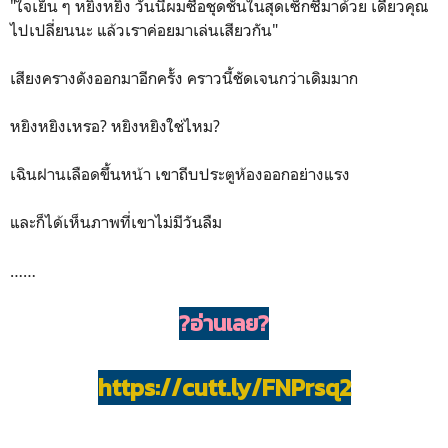
"ใจเย็น ๆ หยิงหยิง วันนี้ผมซื้อชุดชั้นในสุดเซ็กซี่มาด้วย เดี๋ยวคุณ
ไปเปลี่ยนนะ แล้วเราค่อยมาเล่นเสียวกัน"
เสียงครางดังออกมาอีกครั้ง คราวนี้ชัดเจนกว่าเดิมมาก
หยิงหยิงเหรอ? หยิงหยิงใช่ไหม?
เฉินฝานเลือดขึ้นหน้า เขาถีบประตูห้องออกอย่างแรง
และก็ได้เห็นภาพที่เขาไม่มีวันลืม
……
?อ่านเลย?
https://cutt.ly/FNPrsq2