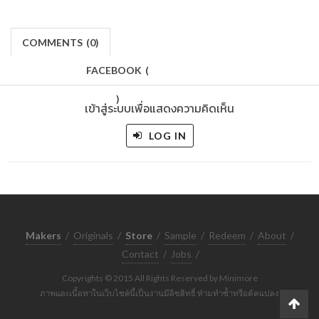
COMMENTS
(
0)
FACEBOOK
(
)
เข้าสู่ระบบเพื่อแสดงความคิดเห็น
LOG IN
Makers
/
Originals
/
Store
/
Sample
/
Redeem
/
About
/
Contact
/
Jobs
/
Copyrights © 2015 All Rights Reserved by Minimore
ภาพและเนื้อหาในเว็บไซต์นี้เป็นงานมีลิขสิทธิ์ ห้ามทำซ้ำหรือดัดแปลง