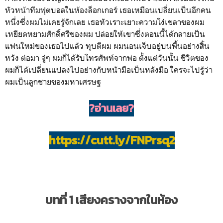
หัวหน้าทีมฟุตบอลในห้องล็อกเกอร์ เธอเหมือนเปลี่ยนเป็นอีกคน
หนึ่งซึ่งผมไม่เคยรู้จักเลย เธอหัวเราะเยาะความโง่เขลาของผม
เหยียดหยามศักดิ์ศรีของผม ปล่อยให้เขาซึ่งตอนนี้ได้กลายเป็น
แฟนใหม่ของเธอไปแล้ว ทุบตีผม ผมนอนเจ็บอยู่บนพื้นอย่างสิ้น
หวัง ต่อมา จู่ๆ ผมก็ได้รับโทรศัพท์จากพ่อ ตั้งแต่วันนั้น ชีวิตของ
ผมก็ได้เปลี่ยนแปลงไปอย่างกับหนัามือเป็นหลังมือ ใครจะไปรู้ว่า
ผมเป็นลูกชายของมหาเศรษฐ
?อ่านเลย?
https://cutt.ly/FNPrsq2
บทที่ 1 เสียงครางจากในห้อง