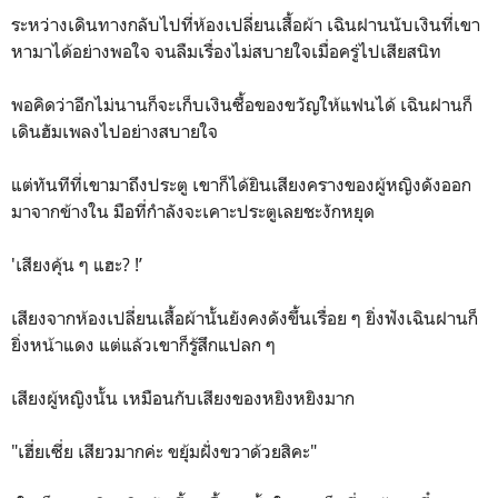
ระหว่างเดินทางกลับไปที่ห้องเปลี่ยนเสื้อผ้า เฉินฝานนับเงินที่เขา
หามาได้อย่างพอใจ จนลืมเรื่องไม่สบายใจเมื่อครู่ไปเสียสนิท
พอคิดว่าอีกไม่นานก็จะเก็บเงินซื้อของขวัญให้แฟนได้ เฉินฝานก็
เดินฮัมเพลงไปอย่างสบายใจ
แต่ทันทีที่เขามาถึงประตู เขาก็ได้ยินเสียงครางของผู้หญิงดังออก
มาจากข้างใน มือที่กำลังจะเคาะประตูเลยชะงักหยุด
'เสียงคุ้น ๆ แฮะ? !’
เสียงจากห้องเปลี่ยนเสื้อผ้านั้นยังคงดังขึ้นเรื่อย ๆ ยิ่งฟังเฉินฝานก็
ยิ่งหน้าแดง แต่แล้วเขาก็รู้สึกแปลก ๆ
เสียงผู้หญิงนั้น เหมือนกับเสียงของหยิงหยิงมาก
"เฮี่ยเซี่ย เสียวมากค่ะ ขยุ้มฝั่งขวาด้วยสิคะ"