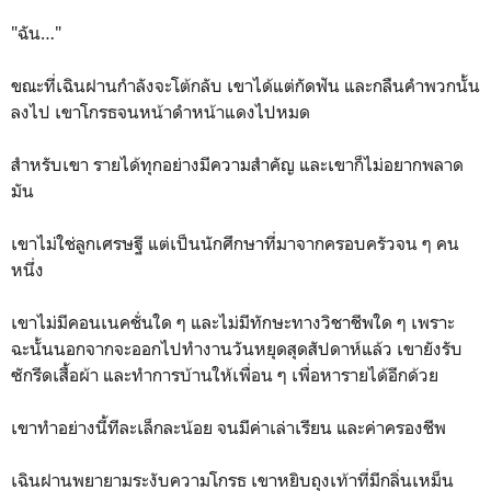
"ฉัน…"
ขณะที่เฉินฝานกำลังจะโต้กลับ เขาได้แต่กัดฟัน และกลืนคำพวกนั้น
ลงไป เขาโกรธจนหน้าดำหน้าแดงไปหมด
สำหรับเขา รายได้ทุกอย่างมีความสำคัญ และเขาก็ไม่อยากพลาด
มัน
เขาไม่ใช่ลูกเศรษฐี แต่เป็นนักศึกษาที่มาจากครอบครัวจน ๆ คน
หนึ่ง
เขาไม่มีคอนเนคชั่นใด ๆ และไม่มีทักษะทางวิชาชีพใด ๆ เพราะ
ฉะนั้นนอกจากจะออกไปทำงานวันหยุดสุดสัปดาห์แล้ว เขายังรับ
ซักรีดเสื้อผ้า และทำการบ้านให้เพื่อน ๆ เพื่อหารายได้อีกด้วย
เขาทำอย่างนี้ทีละเล็กละน้อย จนมีค่าเล่าเรียน และค่าครองชีพ
เฉินฝานพยายามระงับความโกรธ เขาหยิบถุงเท้าที่มีกลิ่นเหม็น