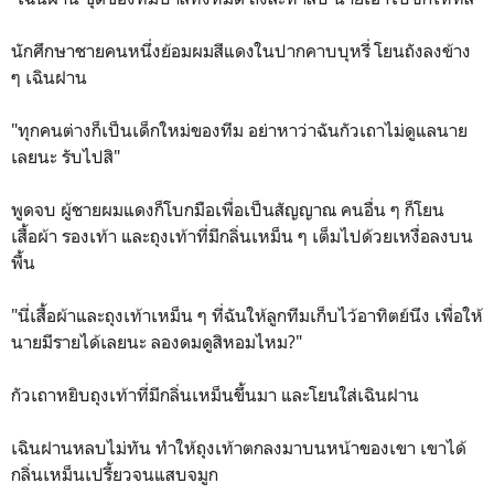
นักศึกษาชายคนหนึ่งย้อมผมสีแดงในปากคาบบุหรี่ โยนถังลงข้าง
ๆ เฉินฝาน
"ทุกคนต่างก็เป็นเด็กใหม่ของทีม อย่าหาว่าฉันกัวเถาไม่ดูแลนาย
เลยนะ รับไปสิ"
พูดจบ ผู้ชายผมแดงก็โบกมือเพื่อเป็นสัญญาณ คนอื่น ๆ ก็โยน
เสื้อผ้า รองเท้า และถุงเท้าที่มีกลิ่นเหม็น ๆ เต็มไปด้วยเหงื่อลงบน
พื้น
"นี่เสื้อผ้าและถุงเท้าเหม็น ๆ ที่ฉันให้ลูกทีมเก็บไว้อาทิตย์นึง เพื่อให้
นายมีรายได้เลยนะ ลองดมดูสิหอมไหม?"
กัวเถาหยิบถุงเท้าที่มีกลิ่นเหม็นขึ้นมา และโยนใส่เฉินฝาน
เฉินฝานหลบไม่ทัน ทำให้ถุงเท้าตกลงมาบนหน้าของเขา เขาได้
กลิ่นเหม็นเปรี้ยวจนแสบจมูก