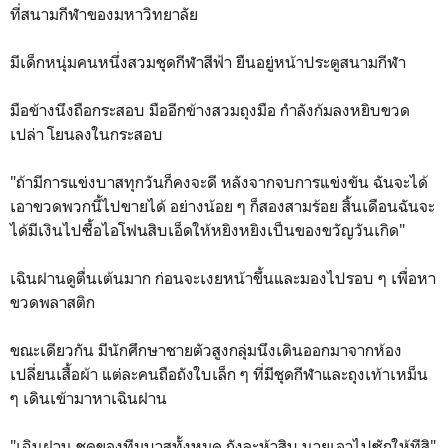
ที่สนามกีฬาของมหาวิทยาลัย
มีเด็กหนุ่มคนหนึ่งสวมชุดกีฬาสีฟ้า ยืนอยู่หน้าประตูสนามกีฬา
มือข้างนึงถือกระสอบ มืออีกข้างสวมถุงมือ กำลังก้มลงหยิบขวด
เปล่า โยนลงในกระสอบ
"ถ้ามีการแข่งบาสทุกวันก็คงจะดี หลังจากจบการแข่งขัน ฉันจะได้
เอาขวดพวกนี้ไปขายได้ อย่างน้อย ๆ ก็สองสามร้อย สิ้นเดือนฉันจะ
ได้มีเงินไปซื้อไอโฟนสิบเอ็ดให้หยิงหยิงเป็นของขวัญวันเกิด"
เฉินฝานดูตื่นเต้นมาก ก่อนจะเงยหน้าขึ้นและมองไปรอบ ๆ เพื่อหา
ขวดพลาสติก
ขณะเดียวกัน มีนักศึกษาชายตัวสูงกลุ่มนึงเดินออกมาจากห้อง
เปลี่ยนเสื้อผ้า แต่ละคนถือถังใบเล็ก ๆ ที่มีชุดกีฬาและถุงเท้าเหม็น
ๆ เดินเข้ามาหาเฉินฝาน
"เฉินฝาน ชุดของทีมบาสทั้งหมด ถังละห้าสิบ นายเอาไปซักให้ทีสิ"