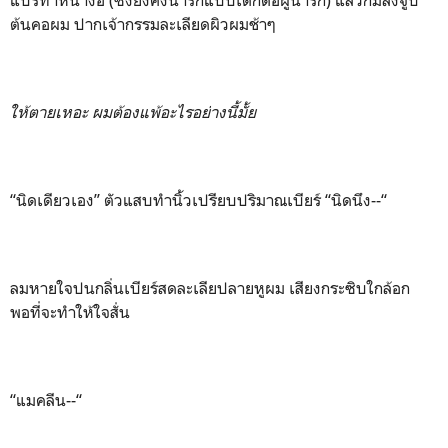
ต้นคอผม ปากเจ้ากรรมละเลียดผิวผมช้าๆ
ให้ตายเหอะ ผมต้องแพ้อะไรอย่างนี้มั้ย
“นิดเดียวเอง” ตัวแสบทำนิ้วเปรียบปริมาณเบียร์ “นิดนึง--“
ลมหายใจปนกลิ่นเบียร์สดละเลียปลายหูผม เสียงกระซิบใกล้อก
พอที่จะทำให้ใจสั่น
“แมคลีน--“