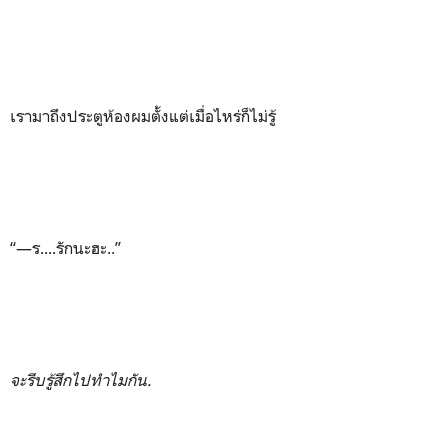
เรามาถึงประตูห้องผมตั้งแต่เมื่อไหร่ก็ไม่รู้
“—ร....รักนะฮะ..”
จะรีบรู้สึกไปทำไมกัน.