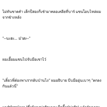
ไม่ทันขาดคำ เด็กปีสองก็เข้ามาคลอเคลียที่บาร์ แขนโอบไหล่ผม
จากข้างหลัง
"--นะฮะ...
น้าฮะ
--"
ผมเอื้อมแขนไปจับมือเขาไว้
"เดี๋ยวพี่ต้องพาเรากลับบ้านไง" ผมอธิบาย บีบมืออุ่นเบาๆ "ตกลง
กันแล้วนี่"
แบร์ทำหน้างอ (ซึ่งยังคงน่ารักแบบเด็กดื้อผู้น่ารัก) แล้วก้มลงจูบ