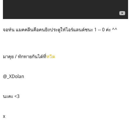
จอห์น แมคคลีนคือคนยิงประตูให้ไอร์แลนด์ชนะ 1 -- 0 ค่ะ ^^
มาคุย / ทักทายกันได้ที่
ทวิต
@_XDolan
นะคะ <3
x