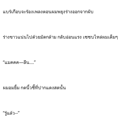
แบร์เกือบจะร้องเพลงตอนผมพยุงร่างออกจากผับ
ร่างขาวแน่นไปด้วยมัดกล้าม กลับอ่อนแรง เซซบไหล่ผมเต็มๆ
“แมคคค—ลีน....”
ผมอมยิ้ม กดนิ้วชี้ที่ปากแดงสดนั้น
“รู้แล้ว--”