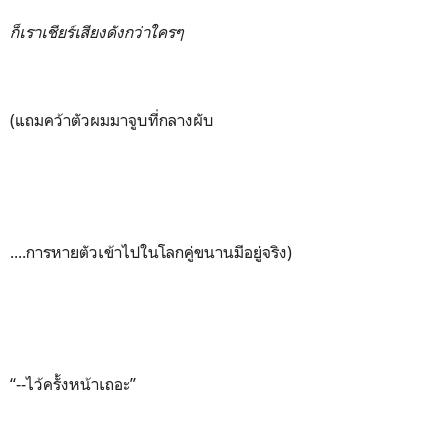
ก็เราเชียร์เสียงดังกว่าใครๆ
(แถมคว้าตัวผมมาจูบที่กลางผับ
....การหายตัวเข้าไปในโลกคู่ขนานมีอยู่จริง)
“--ไว้ครั้งหน้าเถอะ”