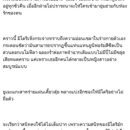
อยู่ทุกชั่วคืน เมื่ออีกฝ่ายไม่ปรารถนาจะให้ใครเข้ามายุ่มย่ามกับห้อง
รักของตน
คราวนี้ มิโดริเพิ่งกระจ่างทราบถึงความอ่อนเขลาในร่างกายตัวเอง
กระดอนชัดว่ามันสามารถปรากฏขึ้นแท่นแทนยูนิฟอร์มสีซีดเป็น
สวนดอกเนโมฟีลา ฉลองร่ำต่อภาพจำฉากเดิมแบบไม่มีปี่ไม่มีขลุ่ย
เสียหมดคราบ แค่เพราะเธออีกคนได้กลายเป็นหญิงสาวอย่าง
สมบูรณ์แบบ
ยูเมะแกะสาหร่ายแผ่นเคี้ยวตุ้ย พลางแบ่งอีกซองให้มิโดริอย่างไม่
ถือตัว
จะเรียกว่าสนิทคงใช้ได้ไม่เต็มปาก เพราะความสนิทของมิโดริมัก