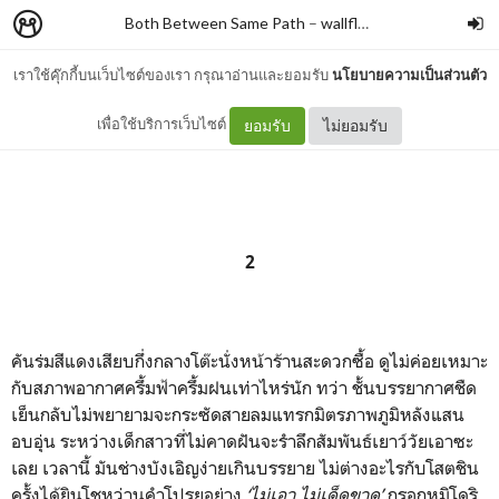
Both Between Same Path
–
wallflowerblu
เราใช้คุ๊กกี้บนเว็บไซต์ของเรา กรุณาอ่านและยอมรับ
นโยบายความเป็นส่วนตัว
Yume
เพื่อใช้บริการเว็บไซต์
ยอมรับ
ไม่ยอมรับ
2
คันร่มสีแดงเสียบกึ่งกลางโต๊ะนั่งหน้าร้านสะดวกซื้อ ดูไม่ค่อยเหมาะ
กับสภาพอากาศครึ้มฟ้าครึ้มฝนเท่าไหร่นัก ทว่า ชั้นบรรยากาศชืด
เย็นกลับไม่พยายามจะกระซัดสายลมแทรกมิตรภาพภูมิหลังแสน
อบอุ่น ระหว่างเด็กสาวที่ไม่คาดฝันจะรำลึกสัมพันธ์เยาว์วัยเอาซะ
เลย เวลานี้ มันช่างบังเอิญง่ายเกินบรรยาย ไม่ต่างอะไรกับโสตชิน
ครั้งได้ยินโชหว่านคำโปรยอย่าง
‘ไม่เอา ไม่เด็ดขาด’
กรอกหูมิโดริ