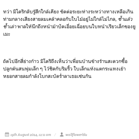
ทว่า มิโดริกลับรู้สึกใกล้เคียง ขัดต่อระยะห่างระหว่างทางเหลือเกิน
ท่ามกลางเสียงสายลมเคล้าคลอกับใบไม้อยู่ไม่ใกล้ไม่ไกล,
ซ้ำแล้ว
ซ้ำเล่า
พาลให้นึกถึงหน้าม้าปัดเอื่อยเฉื่อยบนใบหน้าเรียวเล็กของยู
เมะ
ถัดไปอีกสี่ย่างก้าว มิโดริถึงเห็นว่าเพื่อนบ้านข้างร้านสะดวกซื้อ
ปลูกต้นสนพุ่มเล็ก ๆ ไว้ชิดกับริมริ้ว ใบเล็กแห้งแตกระแหงเย้า
หยอกสายลมกำลังโบกสะบัดร่ำลาเธอเช่นกัน
19th August 2024, 12:11 am
wallflowerblu