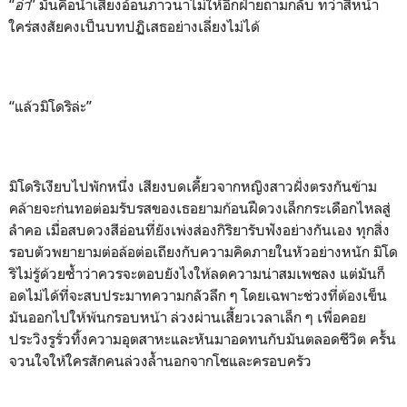
“
อ่า
” มันคือน้ำเสียงอ้อนภาวนาไม่ให้อีกฝ่ายถามกลับ ทว่าสีหน้า
ใคร่สงสัยคงเป็นบทปฏิเสธอย่างเลี่ยงไม่ได้
“แล้วมิโดริล่ะ”
มิโดริเงียบไปพักหนึ่ง เสียงบดเคี้ยวจากหญิงสาวฝั่งตรงกันข้าม
คล้ายจะก่นทอต่อมรับรสของเธอยามก้อนฝืดวงเล็กกระเดือกไหลสู่
ลำคอ เมื่อสบดวงสีอ่อนที่ยังเพ่งส่องกิริยารับฟังอย่างกันเอง ทุกสิ่ง
รอบตัวพยายามต่อล้อต่อเถียงกับความคิดภายในหัวอย่างหนัก มิโด
ริไม่รู้ด้วยซ้ำว่าควรจะตอบยังไงให้ลดความน่าสมเพชลง แต่มันก็
อดไม่ได้ที่จะสบประมาทความกลัวลึก ๆ โดยเฉพาะช่วงที่ต้องเข็น
มันออกไปให้พ้นกรอบหน้า ล่วงผ่านเสี้ยวเวลาเล็ก ๆ เพื่อคอย
ประวิงรูรั่วทิ้งความอุตสาหะและหันมาอดทนกับมันตลอดชีวิต ครั้น
จวนใจให้ใครสักคนล่วงล้ำนอกจากโชและครอบครัว