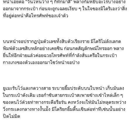
หน้าเอ่ยต่อ “วันไหนว่าง ๆ ก็ทักมาสิ” พลางก้มหยิบอะไรบางอย่าง
ออกมาจากกระเป๋า ก่อนจะถูกเฉลยเงียบ ๆ ในใจของมิโดริเองว่าสิ่ง
ที่อยู่ต่อหน้าคือโทรศัพท์ของเจ้าตัว
บนหน้าจอปรากฏปุ่มตัวเลขทั้งสิบตัวเรียงราย มิโดริไม่ลังเลกด
พิมพ์ตัวเลขสิบหลักอย่างเคยชิน ก่อนกดสัญลักษณ์โทรออก พลาง
ยื่นให้อีกฝ่ายแล้วค่อยฉวยโทรศัพท์ที่กำลังสั่นเครือในกระเป๋า
กางเกงของตัวเองออกมาโชว์หน้าจอบ้าง
ยูเมะรับไว้และกดวางสาย ระบายยิ้มประดับบนใบหน้า เก็บมันลง
ในกระเป๋าดังเดิม เธอกำชับสายกระเป๋าสะพายข้างเข้าไหล่เล็ก ๆ
ของตนไว้ด้วยท่าทางกระตือรือร้น คงหวังจะให้มันไม่หลุดระหว่าง
วิ่งกระเตงกลางทางงั้นมั้ง มิโดริยกยิ้มตื้นเขินต่อท่าทีเช่นนั้นอย่าง
ปิดไม่มิด