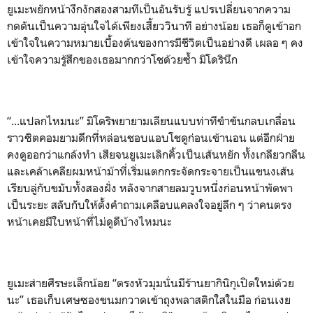
ยูเมะพยักหน้างึกงักสองสามทีเป็นอันรับรู้ แปรเปลี่ยนจากความ
กดดันเป็นความอุ่นใจได้เพียงเสี้ยววินาที อย่างน้อย เธอก็ดูเข้าอก
เข้าใจในความหมายเบื้องต้นของการมีชีวิตเป็นอย่างดี เผลอ ๆ คง
เข้าใจความรู้สึกของเธอมากกว่าโชด้วยซ้ำ มิโดรินึก
“...แปลกไหมนะ” มิโดริพยายามเลียนแบบท่าทีขำขันกลบเกลื่อน
ราวซิตคอมยามดึกที่หล่อนชอบแอบโชดูก่อนเข้านอน แต่อีกฝ่าย
คงดูออกว่าแกล้งทำ เสียจนยูเมะเลิกคิ้วเป็นเส้นหยัก ทั้งเกลียวกลืน
และเคล้าเคลียผมหน้าม้าที่เริ่มแตกกระจัดกระจายเป็นแขนงเส้น
เรียบลู่กับขมับทั้งสองฝั่ง หลังจากสายลมวูบหนึ่งก่อนหน้าพัดพา
เป็นระยะ สลับกับให้ตั้งคำถามเคลือบแคลงใจอยู่ลึก ๆ ว่าคนตรง
หน้าเคยมีใบหน้าที่ไม่ดูดีบ้างไหมนะ
ยูเมะส่ายศีรษะเล็กน้อย “ตรงหัวมุมนั่นมีร้านยากินิกุเปิดใหม่ด้วย
นะ” เธอเก็บเศษซองขนมกวาดเข้าถุงพลาสติกใสในมือ ก่อนเงย