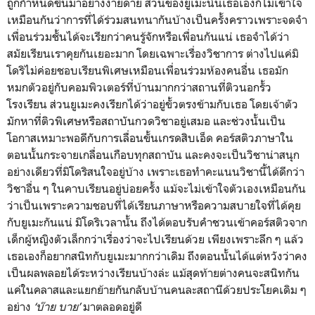
ถูกกำหนดขึ้นมาอย่างง่ายดาย ส่วนของยูเมะนั้นเธอเองก็ไม่เข้าใจ
เหมือนกันว่าการที่ได้ร่วมสนทนากันบ้างเป็นครั้งคราวเพราะจดจำ
เพื่อนร่วมชั้นได้จะเรียกว่าคนรู้จักหรือเพื่อนกันแน่ เธอจำได้ว่า
สมัยเรียนเราคุยกันเยอะมาก โดยเฉพาะเรื่องวิชาการ ต่างไปแค่มิ
โดริไม่ค่อยชอบเรียนพิเศษเหมือนเพื่อนร่วมห้องคนอื่น เธอมัก
หมกตัวอยู่กับคอมพิวเตอร์ที่บ้านมากกว่าสถานที่ติวนอกรั้ว
โรงเรียน ส่วนยูเมะคงเรียกได้ว่าอยู่ขั้วตรงข้ามกับเธอ โดยเจ้าตัว
มักหาที่ติวพิเศษหรือสถาบันกวดวิชาอยู่เสมอ และช่วงนั้นเป็น
โอกาสเหมาะพอดีกับการเลื่อนขั้นเกรดสิบเอ็ด คอร์สติวภาษาใน
ตอนนั้นกระจายเกลื่อนเกือบทุกสถาบัน และคงจะเป็นวิชาน่าสนุก
อย่างเดียวที่มิโดริสนใจอยู่บ้าง เพราะเธอทำคะแนนวิชานี้ได้ดีกว่า
วิชาอื่น ๆ ในคาบเรียนอยู่บ่อยครั้ง แม้จะไม่เข้าใจตัวเองเหมือนกัน
ว่าเป็นเพราะความชอบที่ได้เรียนภาษาหรือความสบายใจที่ได้คุย
กับยูเมะกันแน่ มิโดริเวลานั้น ถึงได้ตอบรับคำชวนเข้าคอร์สติวจาก
เด็กผู้หญิงตัวเล็กกว่าเรื่องว่าจะไปเรียนด้วย เพียงเพราะลึก ๆ แล้ว
เธอเองก็อยากสนิทกับยูเมะมากกว่าเดิม ถึงตอนนั้นได้แต่หวังว่าคง
เป็นผลพลอยได้ระหว่างเรียนบ้างล่ะ แม้สุดท้ายต่างคนจะสนิทกัน
แค่ในคลาสและแยกย้ายกันกลับบ้านคนละสถานีด้วยประโยคเดิม ๆ
อย่าง
‘บ๊าย บาย’
มาตลอดอยู่ดี