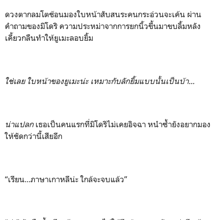
ดวงตากลมโตช้อนมองใบหน้าสับสนระคนกระอ่วนจะเค้น ผ่าน
คำถามของมิโดริ ความประหม่าจากการยกนิ้วขึ้นมาขบลิ้มหลัง
เคี้ยวกลืนทำให้ยูเมะลอบยิ้ม
ใช่เลย ใบหน้าของยูเมะน่ะ เหมาะกับลักยิ้มแบบนั้นเป็นบ้า...
น่าแปลก
เธอเป็นคนแรกที่มิโดริไม่เคยอิจฉา หนำซ้ำยังอยากมอง
ให้ชัดกว่านี้เสียอีก
“เรียน...ภาษาเกาหลีน่ะ ใกล้จะจบแล้ว”