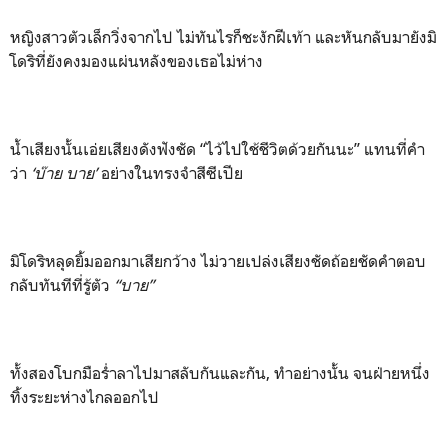
หญิงสาวตัวเล็กวิ่งจากไป ไม่ทันไรก็ชะงักฝีเท้า และหันกลับมายังมิ
โดริที่ยังคงมองแผ่นหลังของเธอไม่ห่าง
น้ำเสียงนั้นเอ่ยเสียงดังฟังชัด “ไว้ไปใช้ชีวิตด้วยกันนะ” แทนที่คำ
ว่า
‘บ๊าย บาย’
อย่างในทรงจำสีซีเปีย
มิโดริหลุดยิ้มออกมาเสียกว้าง ไม่วายเปล่งเสียงชัดถ้อยชัดคำตอบ
กลับทันทีที่รู้ตัว
“บาย”
ทั้งสองโบกมือร่ำลาไปมาสลับกันและกัน, ทำอย่างนั้น จนฝ่ายหนึ่ง
ทิ้งระยะห่างไกลออกไป