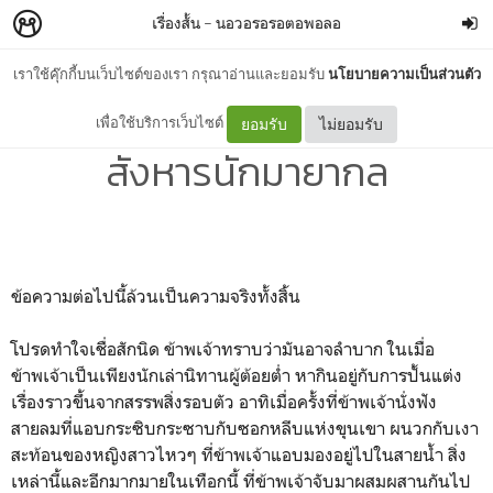
เรื่องสั้น
–
นอวอรอรอตอพอลอ
เราใช้คุ๊กกี้บนเว็บไซต์ของเรา กรุณาอ่านและยอมรับ
นโยบายความเป็นส่วนตัว
คำสารภาพของนักเล่านิทานผู้
เพื่อใช้บริการเว็บไซต์
ยอมรับ
ไม่ยอมรับ
สังหารนักมายากล
ข้อความต่อไปนี้ล้วนเป็นความจริงทั้งสิ้น
โปรดทำใจเชื่อสักนิด ข้าพเจ้าทราบว่ามันอาจลำบาก ในเมื่อ
ข้าพเจ้าเป็นเพียงนักเล่านิทานผู้ต้อยต่ำ หากินอยู่กับการปั้นแต่ง
เรื่องราวขึ้นจากสรรพสิ่งรอบตัว อาทิเมื่อครั้งที่ข้าพเจ้านั่งฟัง
สายลมที่แอบกระซิบกระซาบกับซอกหลีบแห่งขุนเขา ผนวกกับเงา
สะท้อนของหญิงสาวไหวๆ ที่ข้าพเจ้าแอบมองอยู่ไปในสายน้ำ สิ่ง
เหล่านี้และอีกมากมายในเทือกนี้ ที่ข้าพเจ้าจับมาผสมผสานกันไป