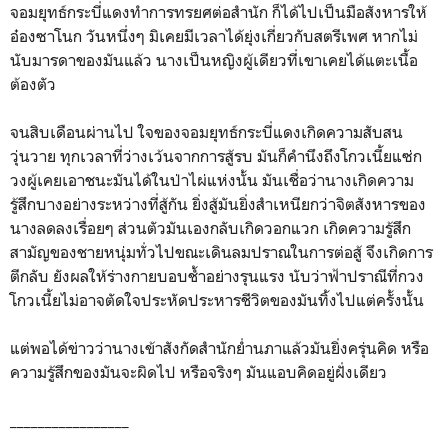
จอมยุทธ์กระบี่แดงทำการทรยศต่อสำนัก ก็ได้ไปเป็นมือสังหารให้
อ๋องซาโนก วันหนึ่งๆ มิเคยมีเวลาได้ยุ่งเกี่ยวกับสตรีเพศ หากไม่
นับมารดาของมันแล้ว นางเป็นหญิงผู้เดียวที่เขาเคยได้แตะเนื้อ
ต้องตัว
จนสิบเดือนผ่านไป ใจของจอมยุทธ์กระบี่แดงเกิดความสับสน
วุ่นวาย ทุกเวลาที่ว่างเว้นจากการสู้รบ มันก็คำนึงถึงโกวเนี้ยแซ่ก
วงผู้เคยเอาชนะมันได้ในป่าไผ่แห่งนั้น มันเชื่อว่านางเกิดความ
รู้สึกบางอย่างระหว่างที่สู้กัน ยิ่งสู้มันยิ่งสำเหนียกว่าจิตสังหารของ
นางลดลงเรื่อยๆ ส่วนตัวมันเองกลับเกิดวอกแวก เกิดความรู้สึก
สามัญของชายหนุ่มทั่วไปขณะเดินลมปราณในการต่อสู้ จึงเกิดการ
ตีกลับ ยังผลให้ร่างกายบอบช้ำอย่างรุนแรง นับว่าฟ้าปราณีที่กวง
โกวเนี้ยไม่อาจตัดใจประหัดประหารชีวิตของมันทิ้งไปแต่ครั้งนั้น
แต่พอได้ข่าวว่านางเข้าสังกัดสำนักย่ำนภาแล้วมันยิ่งครุ่นคิด หรือ
ความรู้สึกของมันจะผิดไป หรือจริงๆ มันแอบคิดอยู่ฝั่งเดียว
_________________