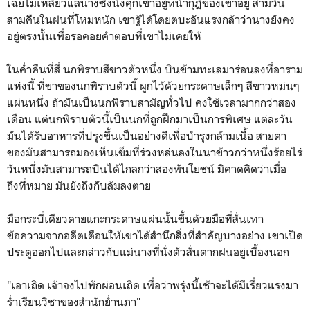
เฉยไม่เหลียวแลนางซึ่งนั่งคุกเข่าอยู่หน้ากุฏิของเขาอยู่ สามวัน
สามคืนในฝนที่โหมหนัก เขารู้ได้โดยตบะอันแรงกล้าว่านางยังคง
อยู่ตรงนั้นเพื่อรอคอยคำตอบที่เขาไม่เคยให้
ในค่ำคืนที่สี่ นกพิราบสีขาวตัวหนึ่ง บินข้ามทะเลมาร่อนลงที่อาราม
แห่งนี้ ที่ขาของนกพิราบตัวนี้ ผูกไว้ด้วยกระดาษเล็กๆ สีขาวหม่นๆ
แผ่นหนึ่ง ถ้ามันเป็นนกพิราบสามัญทั่วไป คงใช้เวลามากกว่าสอง
เดือน แต่นกพิราบตัวนี้เป็นนกที่ถูกฝึกมาเป็นการพิเศษ แต่ละวัน
มันได้รับอาหารที่ปรุงขึ้นเป็นอย่างดีเพื่อบำรุงกล้ามเนื้อ สายตา
ของมันสามารถมองเห็นเข็มที่ร่วงหล่นลงในนาข้าวกว่าหนึ่งร้อยไร่
วันหนึ่งมันสามารถบินได้ไกลกว่าสองพันโยชน์ มิคาดคิดว่าเมื่อ
ถึงที่หมาย มันยังถึงกับล้มลงตาย
มือกระบี่เดียวดายแกะกระดาษแผ่นนั้นขึ้นด้วยมือที่สั่นเทา
ข้อความจากอดีตเตือนให้เขาได้สำนึกสิ่งที่สำคัญบางอย่าง เขาเปิด
ประตูออกไปและกล่าวกับแม่นางที่นั่งตัวสั่นตากฝนอยู่เบื้องนอก
"เอาเถิด เจ้าจงไปพักผ่อนเถิด เพื่อว่าพรุ่งนี้เช้าจะได้มีเรี่ยวแรงมา
ร่ำเรียนวิชาของสำนักย่ำนภา"