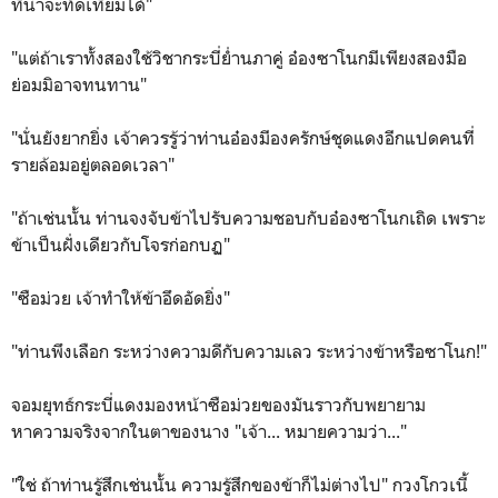
ที่น่าจะทัดเทียมได้"
"แต่ถ้าเราทั้งสองใช้วิชากระบี่ย่ำนภาคู่ อ๋องซาโนกมีเพียงสองมือ
ย่อมมิอาจทนทาน"
"นั่นยังยากยิ่ง เจ้าควรรู้ว่าท่านอ๋องมีองครักษ์ชุดแดงอีกแปดคนที่
รายล้อมอยู่ตลอดเวลา"
"ถ้าเช่นนั้น ท่านจงจับข้าไปรับความชอบกับอ๋องซาโนกเถิด เพราะ
ข้าเป็นฝั่งเดียวกับโจรก่อกบฏ"
"ซือม่วย เจ้าทำให้ข้าอึดอัดยิ่ง"
"ท่านพึงเลือก ระหว่างความดีกับความเลว ระหว่างข้าหรือซาโนก!"
จอมยุทธ์กระบี่แดงมองหน้าซือม่วยของมันราวกับพยายาม
หาความจริงจากในตาของนาง "เจ้า... หมายความว่า..."
"ใช่ ถ้าท่านรู้สึกเช่นนั้น ความรู้สึกของข้าก็ไม่ต่างไป" กวงโกวเนี้