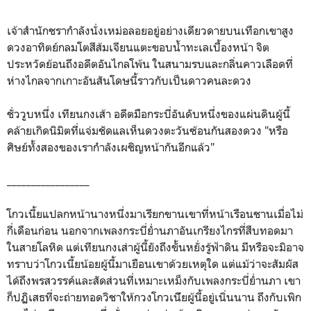
เจ้าสำนักชรากำลังนั่งเหม่อลอยอยู่อย่างเดียวดายบนเทือกเขาสูง
ดวงอาทิตย์กลมโตสีส้มเจียนแตะขอบน้ำทะเลเบื้องหน้า จิต
ประหวัดย้อนถึงอดีตอันไกลโพ้น ในสนามรบและกลิ่นคาวเลือดที่
ห่างไกลจากเกาะอันสันโดษนี้ราวกับเป็นดาวคนละดวง
ชั่ววูบหนึ่ง เทียนกงเส้า อดีตมือกระบี่อันดับหนึ่งของแผ่นดินผู้นี้
คล้ายเกิดนิมิตที่แจ่มชัดแลเห็นดวงตะวันซ้อนกันสองดวง "หรือ
ศิษย์ทั้งสองของเรากำลังเผชิญหน้ากันอีกแล้ว"
_________________
โกวเนี้ยแปลกหน้านางหนึ่งมาเรียกขานเขาที่หน้าเรือนชานเมื่อไม่
กี่เดือนก่อน นอกจากเพลงกระบี่ย่ำนภาอันเกรียงไกรที่สืบทอดมา
ในสายโลหิด แต่เทียนกงเส่าผู้นี้ยังถึงขั้นหยั่งรู้ฟ้าดิน มีหรือจะมิอาจ
ทราบว่าโกวเนี้ยน้อยผู้นี้มาเยือนเขาด้วยเหตุใด แต่แม้ว่าจะสัมผัส
ได้ถึงพรสวรรค์และสัดส่วนที่เหมาะเหม็งกับเพลงกระบี่ย่ำนภา เขา
ก็ปฏิเสธที่จะถ่ายทอดวิชาให้กวงโกวเน้ียผู้นี้อยู่เนิ่นนาน ถึงกับเพิก