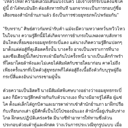
"เหลวไหล! ความดีเลวมีเส้นแบ่งในตัว ไอ้เจ้าโจรกระบี่แดงแซ่ไค
ผู้นี้ ถ้าได้พบมันอีก ต้องสังหารทันที นอกจากจะเป็นการกอบกู้ชื่อ
เสียงของสำนักย่ำนภาแล้ว ยังเป็นการช่วยยุทธภพไปพร้อมกัน"
"รับทราบ" ศิษย์สาวก้มหน้ารับคำ แม้จะมีความหวาดหวั่นหวิวไหว
ในใจนาง ความรู้สึกนี้มิได้เกิดจากการยำเกรงในเพลงดาบสังหาร
อันโหดเหี้ยมของจอมยุทธ์กระบี่แดง แต่นางเกิดความรู้สึกแปลกๆ
มาตั้งแต่ต่อสู้ที่ดุเดือดครั้งนั้น บางครั้ง อาจเป็นเพราะการที่นาง
และซือเฮียผู้นี้เกิดประทะฝ่ามือกันไปครั้งหนึ่ง นางเป็นเด็กกำพร้า
ที่โตมาโดยลำพังและไม่เคยได้สัมผัสกับชายใดมาก่อน คาดไม่ถึง
เพียงครั้งแรกที่เปิดตัวสู่ยุทธภพก็ได้ต่อสู้ถึงเนื้อถึงตัวกับบุรุษผู้ถือ
กระบี่สี่แดงอันน่าเกรงขามผู้นั้น
ด้วยความเป็นอิสตรี นางมีสัมผัสพิเศษบางอย่างว่าจอมยุทธกระบี่
แดง ก็มีความรู้สึกคล้ายกันกับตัวนางเอง ที่นางมิอาจรู้ได้คือ ผู้แซ่
ไค ตั้งแต่เล็กได้ถูกบิดาและมารดาฝากเข้าสำนักย่ำนภา มาฝึกปรือ
กับเทียนกงเส่า ผู้มีศักดิ์เป็นโป๋โป่ของมันเอง สำนักนี้อยู่เร้นลับห่าง
ไกล ฝึกตนปฏิบัติเคร่งครัด มีนางชีทำอาหารให้ทานซึ่งล้วน
ประกอบด้วยเต้าหู้และผักสด ว่างเว้นการประเวณีทุกรูปแบบ เมื่อ