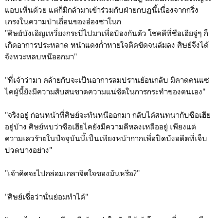
แอบเห็นด้วย แต่ก็มิกล้ามาเข้าร่วมกับฝ่ายกบฏนี้เนื่องจากกริ่ง
เกรงในความป่าเถื่อนของอ๋องซาโนก
"ศิษย์บังเอิญเหวี่ยงกระบี่ไปมาเพื่อป้องกันตัว โชคดีที่ซือเฮียจู่ๆ ก็
เกิดอาการประหลาด หน้าแดงก่ำหายใจติดขัดจนล้มลง ศิษย์จึงได้
จังหวะหลบหนีออกมา"
"ที่เจ้าว่ามา คล้ายกับจะเป็นอาการลมปรานย้อนกลับ มิคาดคนแซ่
ไคผู้นี้ยังมีความสับสนขาดความแน่ชัดในการกระทำของตนเอง"
"จริงอยู่ ก่อนหน้าที่ศิษย์จะทันหนีออกมา กลับได้สนทนากับซือเฮีย
อยู่บ้าง ศิษย์พบว่าซือเฮียไคยังมีความดีหลงเหลืออยู่ เพียงแต่
ความเลวร้ายในปัจจุบันนี้เป็นเพียงหน้ากากเพื่อปิดบังอดีตที่เจ็บ
ปวดบางอย่าง"
"เจ้าคิดจะไปกล่อมเกลาจิตใจของมันหรือ?"
"ศิษย์เชื่อว่านั่นย่อมทำได้"