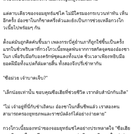
แต่ดาบเดียวของจอมยุทธ์แซ่ไค ไม่มีใครมองกระบวนท่าทัน เห็น
อีกครั้ง อ๋องซาโนกก็ขาดครึ่งตัวและยังเป็นการช่วยเหลือกวงโก
วเนี้ยไปพร้อมๆ กัน
ตั้งแต่มันถูกคิดค้นขึ้นมา เพลงกระบี่คู่ย่ำนภาก็ถูกใช้ขึ้นเป็นครั้ง
แรกในชั่วพริบตาที่กวงโกวเนี้ยหลุดพ้นจากการสกัดจุดของอ๋องซา
โนก เพื่อรับมือกับองครักษ์ชุดแดงทั้งแปด ชั่วเวลาเพียงหยิบมือ
ยอดฝีมือทั้งแปดก็ล้มตายสิ้น ทั้งสองจึงปรี่เข้าหากัน
"ซือม่วย เจ้าบาดเจ็บ?"
"เล็กน้อยเท่านั้น ขอบคุณซือเฮียที่ช่วยชีวิต เรากลับสำนักกันเถิด"
"ไม่ เจ้าอยู่ที่นี่กับข้าเถิดนะ อ๋องซาโนกสิ้นชีพแล้ว เราสองคน
สามารถครองยุทธภพและราชบัลลังก์ได้อย่างง่ายดาย"
กวงโกวเนี้ยมองหน้าของจอมยุทธ์แซ่ไคอย่างประหลาดใจ "ซือเฮีย