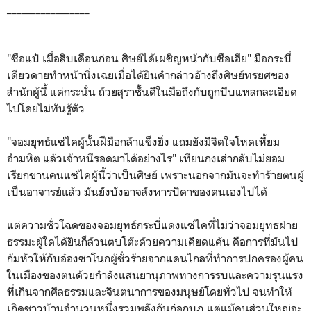
_________________
"ซือแป๋ เมื่อสิบเดือนก่อน ศิษย์ได้เผชิญหน้ากับซือเฮีย" มือกระบี่
เดียวดายทำหน้านิ่งเฉยเมื่อได้ยินคำกล่าวอ้างถึงศิษย์ทรยศของ
สำนักผู้นี้ แต่กระนั่น ถ้วยสุราชั้นดีในมือถึงกับถูกบีบแหลกละเอียด
ไปโดยไม่ทันรู้ตัว
"จอมยุทธ์แซ่ไคผู้นั้นฝีมือกล้าแข็งยิ่ง แถมยังมีจิตใจโหดเหี้ยม
อำมหิต แล้วเจ้าหนีรอดมาได้อย่างไร" เทียนกงเส่ากลับไม่ยอม
เรียกขานคนแซ่ไคผู้นี้ว่าเป็นศิษย์ เพราะนอกจากมันจะทำร้ายตนผู้
เป็นอาจารย์แล้ว มันยังบังอาจสังหารบิดาของตนเองไปได้
แต่ความชั่วโฉดของจอมยุทธ์กระบี่แดงแซ่ไคที่ไม่ว่าจอมยุทธฝ่าย
ธรรมะผู้ใดได้ยินก็ล้วนตบโต๊ะด้วยความเคียดแค้น คือการที่มันไป
ก้มหัวให้กับอ๋องซาโนกผู้ชั่วร้ายจากแดนไกลที่ทำการปกครองผู้คน
ในเมืองของตนด้วยกำลังแสนยานุภาพทางการรบและความรุนแรง
ที่เกินจากศีลธรรมและจินตนาการของมนุษย์โดยทั่วไป จนทำให้
เกิดชาวบ้านจำนวนหนึ่งรวมพลังกันก่อกบฎ แต่แม้คนส่วนใหญ่จะ