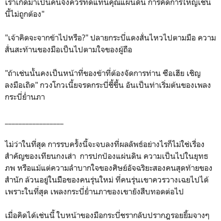
เราเกิดมาเป็นคนจึงควรทดแทนคุณแผ่นดิน การคิดการใหญ่เช่น
นี้ไม่ถูกต้อง"
"เจ้าคิดจะจากข้าไปหรือ?" ปลายกระบี่แดงสั่นไหวไปตามมือ ความ
สั่นสะท้านของมือเป็นไปตามใจของผู้ถือ
"ถ้าเช่นนั้นคงเป็นหน้าที่ของข้าที่ต้องจัดการท่าน ซือเฮีย เชิญ
ลงมือเถิด" กวงโกวเนี้ยจรดกระบี่ชี้ขึ้น อันเป็นท่าเริ่มต้นของเพลง
กระบี่ย่ำนภา
_________________
ไม่ว่าในที่สุด การรบครั้งนี้จะจบลงที่ผลลัพธ์อย่างไรก็ไม่ใช่เรื่อง
สำคัญของเทียนกงเส่า การปกป้องแผ่นดิน ความเป็นไปในยุทธ
ภพ หรือแม้แต่ความลำบากใจของศิษย์อัจฉริยะสองคนสุดท้ายของ
สำนัก ล้วนอยู่ในมืิอของคนรุ่นใหม่ ที่คนรุ่นเขาควรวางเฉยไปได้
เพราะในที่สุด เพลงกระบี่ย่ำนภาของเขายังสืบทอดต่อไป
เมื่อคิดได้เช่นนี้ ใบหน้าของมือกระบี่ชรากลับปรากฎรอยยิ้มจางๆ