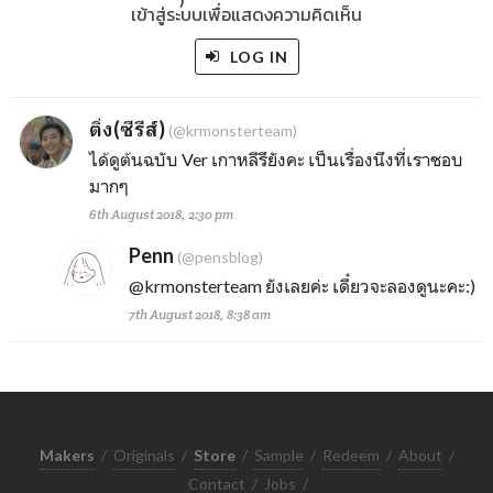
เข้าสู่ระบบเพื่อแสดงความคิดเห็น
LOG IN
ติ่ง(ซีรีส์)
(@krmonsterteam)
ได้ดูต้นฉบับ Ver เกาหลีรึยังคะ เป็นเรื่องนึงที่เราชอบ
มากๆ
6th August 2018, 2:30 pm
Penn
(@pensblog)
@krmonsterteam
ยังเลยค่ะ เดี๋ยวจะลองดูนะคะ:)
7th August 2018, 8:38 am
Makers
/
Originals
/
Store
/
Sample
/
Redeem
/
About
/
Contact
/
Jobs
/