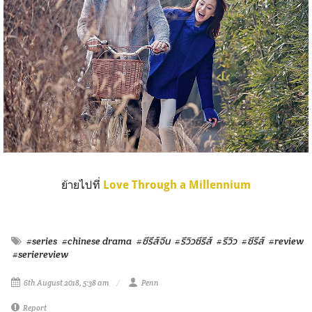
ย้ายไปที่
Love Through a Millennium
#series
#chinese drama
#ซีรีส์จีน
#รีวิวซีรีส์
#รีวิว
#ซีรีส์
#review
#seriereview
6th August 2018, 5:38 am
Penn
Report