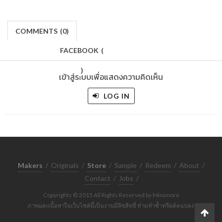
COMMENTS
(
0)
FACEBOOK
(
)
เข้าสู่ระบบเพื่อแสดงความคิดเห็น
LOG IN
Makers
/
Originals
/
Store
/
Sample
/
Redeem
/
About
/
Contact
/
Jobs
/
Copyrights © 2015 All Rights Reserved by Minimore
ภาพและเนื้อหาในเว็บไซต์นี้เป็นงานมีลิขสิทธิ์ ห้ามทำซ้ำหรือดัดแปลง