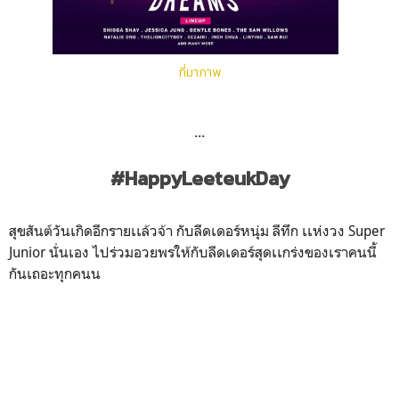
ที่มาภาพ
...
#HappyLeeteukDay
สุขสันต์วันเกิดอีกรายเเล้วจ้า กับลีดเดอร์หนุ่ม ลีทึก เเห่งวง Super
Junior นั่นเอง ไปร่วมอวยพรให้กับลีดเดอร์สุดเเกร่งของเราคนนี้
กันเถอะทุกคนน