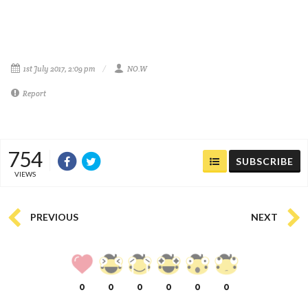
1st July 2017, 2:09 pm
NO.W
Report
754
SUBSCRIBE
VIEWS
PREVIOUS
NEXT
0
0
0
0
0
0