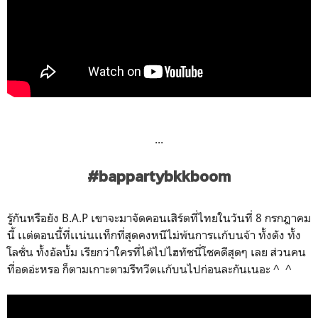
...
#bappartybkkboom
รู้กันหรือยัง B.A.P เขาจะมาจัดคอนเสิร์ตที่ไทยในวันที่ 8 กรกฎาคม
นี้ เเต่ตอนนี้ที่เเน่นเเท็กที่สุดคงหนีไม่พ้นการเเก้บนจ้า ทั้งตัง ทั้ง
โลชั่น ทั้งอัลบั้ม เรียกว่าใครที่ได้ไปไฮทัชนี่โชคดีสุดๆ เลย ส่วนคน
ที่อดอ่ะหรอ ก็ตามเกาะตามรีทวีตเเก้บนไปก่อนละกันเนอะ ^ ^