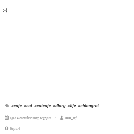
:-)
#cafe
#cat
#catcafe
#diary
#life
#chiangrai
19th December 2017, 6:37 pm
mm_wj
Report