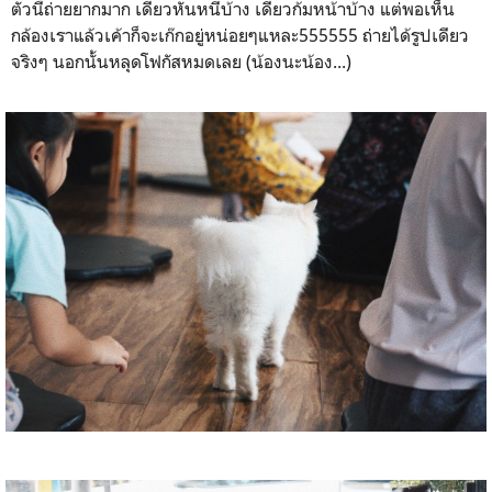
ตัวนี้ถ่ายยากมาก เดี๋ยวหันหนีบ้าง เดี๋ยวก้มหน้าบ้าง แต่พอเห็น
กล้องเราแล้วเค้าก็จะเก๊กอยู่หน่อยๆแหละ555555 ถ่ายได้รูปเดียว
จริงๆ นอกนั้นหลุดโฟกัสหมดเลย (น้องนะน้อง...)