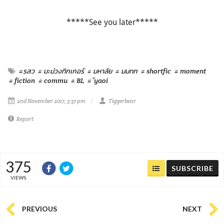
*****See you later*****
#รสว
# มะม่วงทิกเกอร์
# มหาลัย
# มมทก
# shortfic
# moment
# fiction
# commu
# BL
# ัyaoi
2nd November 2017, 3:37 pm
Tiggerbear
Report
375
SUBSCRIBE
VIEWS
PREVIOUS
NEXT