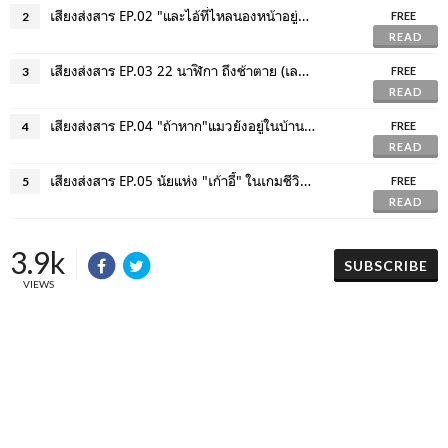
เสียงส่งสาร EP.02 "และไอ้ที่ไหลนองหน้าอยู่นี่ น้ําฝนหรอก ใครว่าน้ําตา..."
2
FREE
READ
เสียงส่งสาร EP.03 22 นาฬิกา ถึงช้าตาย (เลยเหรอ) : บทวิเคราะห์นวนิยายของภาคินัย
3
FREE
READ
เสียงส่งสาร EP.04 "ถ้าหาก"แมวยังอยู่ในบ้าน : ถอดรหัส what if กับความตายของแมว
4
FREE
READ
เสียงส่งสาร EP.05 นัยแห่ง "เก้าอี้" ในเกมชีวิต : บทวิเคราะห์เรื่องสั้น
5
FREE
READ
3.9k
SUBSCRIBE
VIEWS