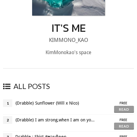
IT'S ME
KIMMONO_KAO
KimMonokao's space
ALL POSTS
{Drabble} Sunflower (Will x Nico)
1
FREE
READ
{Drabble} I am strong,when I am on your shoulders
2
FREE
READ
Drabble : Shirt #ชวนติดคุก
3
FREE