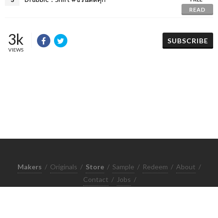
READ
3k
SUBSCRIBE
VIEWS
Makers
/
Originals
/
Store
/
Sample
/
Redeem
/
About
/
Contact
/
Jobs
/
Copyrights © 2015 All Rights Reserved by Minimore
ภาพและเนื้อหาในเว็บไซต์นี้เป็นงานมีลิขสิทธิ์ ห้ามทำซ้ำหรือดัดแปลง