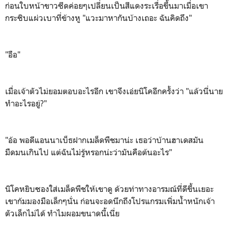
ก่อนใบหน้าขาวซีดค่อยๆเปลี่ยนเป็นสีแดงระเรื่อขึ้นมาเมื่อเขา
กระซิบแผ่วเบาที่ข้างหู "แวะมาหากันบ้างเถอะ ฉันคิดถึง"
"อือ"
เมื่อเจ้าตัวไม่ยอมตอบอะไรอีก เขาจึงเอ่ยนิโคอีกครั้งว่า "แล้วนี่นาย
ทำอะไรอยู่?"
"อ้อ พอดีแอนนาเบ็ธฝากเมล็ดพืชมาน่ะ เธอว่าบ้านฮาเดสมัน
มืดมนเกินไป แต่ฉันไม่รู้หรอกน่ะว่ามันคือต้นอะไร"
นิโคหยิบซองใส่เมล็ดพืชให้เขาดู ด้วยท่าทางอารมณ์ที่ดีขึ้นเยอะ
เขาก้มมองมือเล็กๆนั่น ก่อนจะอดนึกถึงโปรแกรมเพิ่มน้ำหนักเจ้า
ตัวเล็กไม่ได้ ทำไมผอมขนาดนี้เนี่ย