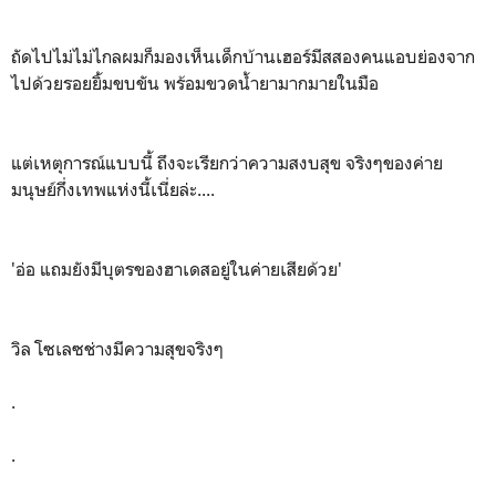
ถัดไปไม่ไม่ไกลผมก็มองเห็นเด็กบ้านเฮอร์มีสสองคนแอบย่องจาก
ไปด้วยรอยยิ้มขบขัน พร้อมขวดน้ำยามากมายในมือ
แต่เหตุการณ์แบบนี้ ถึงจะเรียกว่าความสงบสุข จริงๆของค่าย
มนุษย์กึ่งเทพแห่งนี้เนี่ยล่ะ....
'อ่อ แถมยังมีบุตรของฮาเดสอยู่ในค่ายเสียด้วย'
วิล โซเลซช่างมีความสุขจริงๆ
.
.