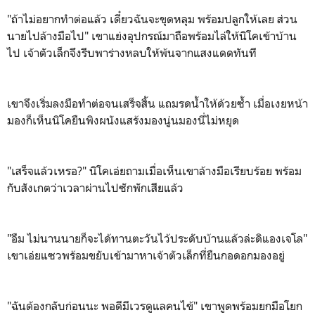
"ถ้าไม่อยากทำต่อแล้ว เดี๋ยวฉันจะขุดหลุม พร้อมปลูกให้เลย ส่วน
นายไปล้างมือไป" เขาแย่งอุปกรณ์มาถือพร้อมไล่ให้นิโคเข้าบ้าน
ไป เจ้าตัวเล็กจึงรีบพาร่างหลบให้พ้นจากแสงแดดทันที
เขาจึงเริ่มลงมือทำต่อจนเสร็จสิ้น แถมรดน้ำให้ด้วยซ้ำ เมื่อเงยหน้า
มองก็เห็นนิโคยืนพิงผนังแสร้งมองนู่นมองนี่ไม่หยุด
"เสร็จแล้วเหรอ?" นิโคเอ่ยถามเมื่อเห็นเขาล้างมือเรียบร้อย พร้อม
กับสังเกตว่าเวลาผ่านไปซักพักเสียแล้ว
"อืม ไม่นานนายก็จะได้ทานตะวันไว้ประดับบ้านแล้วล่ะดิแองเจโล"
เขาเอ่ยแซวพร้อมขยับเข้ามาหาเจ้าตัวเล็กที่ยืนกอดอกมองอยู่
"ฉันต้องกลับก่อนนะ พอดีมีเวรดูแลคนไข้" เขาพูดพร้อมยกมือโยก