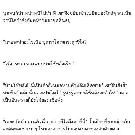
พูดจบก็หันหน้าหนีไปทันที เขาจึงขยับเข้าไปยืนมองใกล้ๆ จนเห็น
ว่านิโคกำลังก้มหน้าก้มตาขุดดินอยู่
"นายจะทำอะไรเนี่ย ขุดหาโครงกระดูกรึไง?"
"ไร้สาระน่า ของแบบนั้นใช้พลังเรีย-"
"ห้ามใช้พลัง!! นี่เป็นคำสั่งหมอนายห้ามลืมเด็ดขาด" เขารีบสั่งย้ำ
ทันที เจ้าเด็กนี่เผลอเป็นไม่ได้ รู้ทั้งรู้ว่าการใช้พลังจะทำให้ตัวเอง
เป็นอันตรายก็ยังไม่ยอมเชื่อฟัง
"เฮอะ รู้แล้วน่า แล้วนี่นายว่างรึไงถึงมาที่นี่" น้ำเสียงที่พูดคล้ายกับ
จะตัดพ้อเขาเบาๆ ไหนจะอาการไม่ยอมสบตาของอีกฝ่ายด้วย