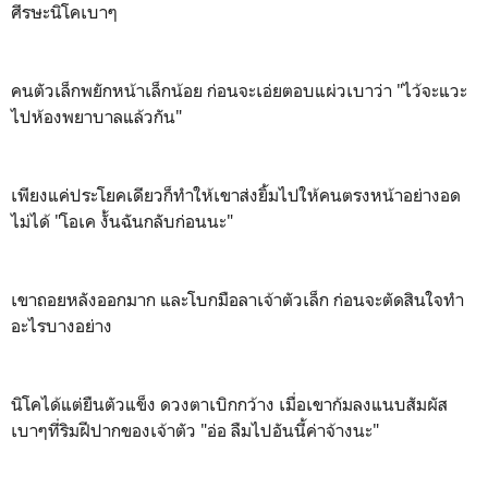
ศีรษะนิโคเบาๆ
คนตัวเล็กพยักหน้าเล็กน้อย ก่อนจะเอ่ยตอบแผ่วเบาว่า "ไว้จะแวะ
ไปห้องพยาบาลแล้วกัน"
เพียงแค่ประโยคเดียวก็ทำให้เขาส่งยิ้มไปให้คนตรงหน้าอย่างอด
ไม่ได้ "โอเค งั้นฉันกลับก่อนนะ"
เขาถอยหลังออกมาก และโบกมือลาเจ้าตัวเล็ก ก่อนจะตัดสินใจทำ
อะไรบางอย่าง
นิโคได้แต่ยืนตัวแข็ง ดวงตาเบิกกว้าง เมื่อเขาก้มลงแนบสัมผัส
เบาๆที่ริมฝีปากของเจ้าตัว "อ่อ ลืมไปอันนี้ค่าจ้างนะ"