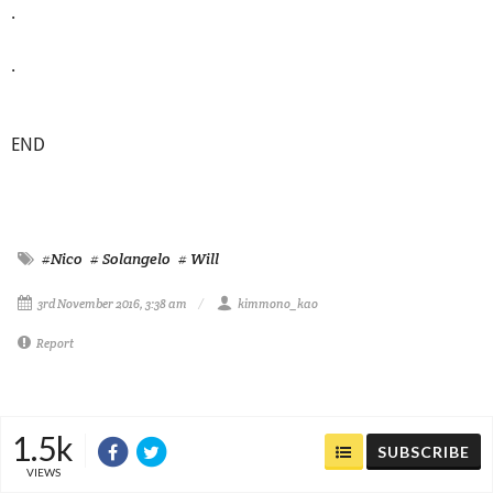
.
.
END
#Nico
# Solangelo
# Will
3rd November 2016, 3:38 am
kimmono_kao
Report
1.5k
SUBSCRIBE
VIEWS