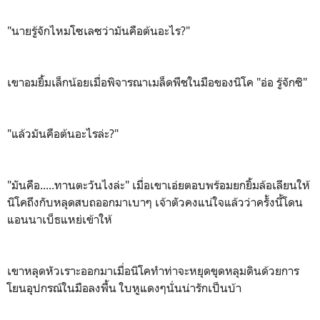
"นายรู้จักไหมโซเลซว่ามันคือต้นอะไร?"
เขาอมยิ้มเล็กน้อยเมื่อพิจารณาเมล็ดพืชในมือของนิโค "อ่อ รู้จักซิ"
"แล้วมันคือต้นอะไรล่ะ?"
"มันคือ.....ทานตะวันไงล่ะ" เมื่อเขาเอ่ยตอบพร้อมยกยิ้มล้อเลียนให้
นิโคถึงกับหลุดสบถออกมาเบาๆ เจ้าตัวคงแน่ใจแล้วว่าครั้งนี้โดน
แอนนาเบ็ธแหย่เข้าให้
เขาหลุดหัวเราะออกมาเมื่อนิโคทำท่าจะหยุดขุดหลุมดินด้วยการ
โยนอุปกรณ์ในมือลงพื้น ใบหูแดงๆนั่นน่ารักเป็นบ้า