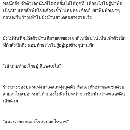
พอนึกถึงเจ้าตัวเล็กนั่นทีไร อดยิ้มไม่ได้ทุกที 'เด็กอะไรไม่รู้น่าฟัด
เป็นบ้า แต่กลัวฟัดไปแล้วจะช้ำไปหมดซะก่อน' เขาพึมพำเบาๆ
ก่อนจะรีบก้าวเท้าไปยังบ้านฮาเดสอย่างรวดเร็ว
ยังไม่ทันที่จะถึงตัวบ้านดีสายตาของเขาก็เหลือบไปเห็นเจ้าตัวเล็ก
ที่กำลังนึกถึง แอบทำอะไรไม่รู้อยู่มุมข้างๆบ้านพัก
"เฮ้ นายทำอะไรอยู่ ดิแองเจโล"
ร่างบางของบุตรแห่งฮาเดสสะดุ้งสุดตัว ก่อนจะหันมามองเขาด้วย
สายตาไม่สบอารมณ์ ถ้ามองไม่ผิดใบหน้าขาวซีดนั่นน่าจะเลอะดิน
เสียด้วย
"แล้วนายมายุ่งอะไรด้วยล่ะ โซเลซ"