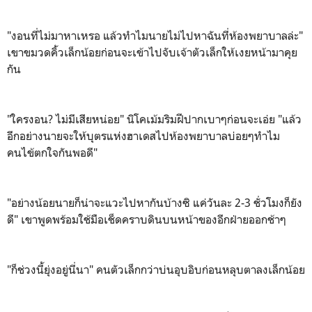
"งอนที่ไม่มาหาเหรอ แล้วทำไมนายไม่ไปหาฉันที่ห้องพยาบาลล่ะ"
เขาขมวดคิ้วเล็กน้อยก่อนจะเข้าไปจับเจ้าตัวเล็กให้เงยหน้ามาคุย
กัน
"ใครงอน? ไม่มีเสียหน่อย" นิโคเม้มริมฝีปากเบาๆก่อนจะเอ่ย "แล้ว
อีกอย่างนายจะให้บุตรแห่งฮาเดสไปห้องพยาบาลบ่อยๆทำไม
คนไข้ตกใจกันพอดี"
"อย่างน้อยนายก็น่าจะแวะไปหากันบ้างซิ แค่วันละ 2-3 ชั่วโมงก็ยัง
ดี" เขาพูดพร้อมใช้มือเช็ดคราบดินบนหน้าของอีกฝ่ายออกช้าๆ
"ก็ช่วงนี้ยุ่งอยู่นี่นา" คนตัวเล็กกว่าบ่นอุบอิบก่อนหลุบตาลงเล็กน้อย