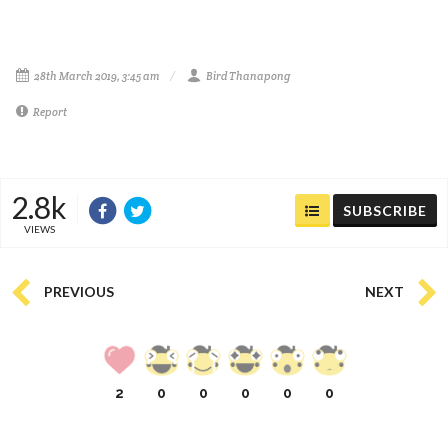
28th March 2019, 3:45 am
Bird Thanapong
Report
2.8k
SUBSCRIBE
VIEWS
PREVIOUS
NEXT
2
0
0
0
0
0