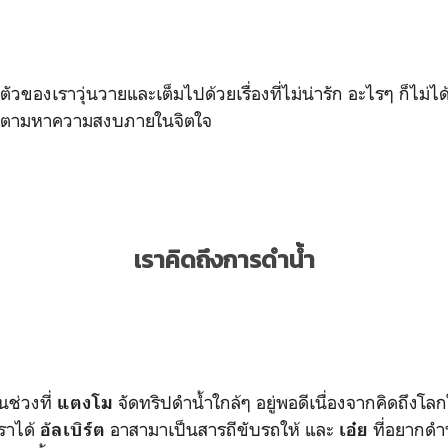
ของเราวุ่นวายและเต็มไปด้วยเรื่องที่ไม่น่ารัก อะไรๆ ก็ไม่ได้เ
าตามหาความสงบภายในจิตใจ
เราคิดถึงการดำน้ำ
ช่วงที่
จัดทริปดำน้ำใกล้ๆ อยู่พอดีเนื่องจากคิดถึงโ
แตงโม
เราได้
อาสามาเป็นสารถีขับรถให้ และ
ที่อยากดำ
อัลเบิร์ต
เอ๋ย