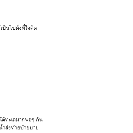
ป็นไปดั่งที่ใจคิด
ลกใต้ทะเลมากพอๆ กัน
น้ำส่งท้ายบ๊ายบาย