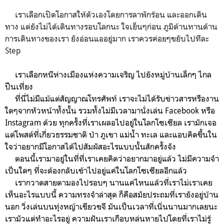
เราเลือกเปิดโอกาสให้ตัวเองโดยการลาพักร้อน และออกเดิน
ทาง แต่ยังไม่ได้เดินทางรอบโลกนะ ใจเย็นๆก่อน ภูมิต้านทานด้าน
การเดินทางของเรา ยังอ่อนแออยู่มาก เราควรค่อยๆขยับไปทีละ
Step
เราเลือกหนีห่างเมืองแห่งความเจริญ ไปยังหมู่บ้านเล็กๆ ไกล
ปืนเที่ยง
ที่นี่ไม่มีแม้แต่สัญญาณโทรศัพท์ เราจะไม่ได้รับข่าวสารหรืองาน
ใดๆจากหัวหน้าทั้งนั้น รวมทั้งไม่มีเวลามานั่งเล่น Facebook หรือ
Instagram ด้วย ทุกครั้งที่เราเผลอไปอยู่ในโลกโซเซียล เรามักเจอ
แต่โพสต์ที่เกี่ยวธรรมชาติ ป่า ภูเขา แม่น้ำ ทะเล และแอบคิดขึ้นใน
ใจว่าอยากมีโอกาสได้ไปสัมผัสอะไรแบบนั้นสักครั้งจัง
ตอนนี้เรามาอยู่ในที่ที่เราเคยคิดว่าอยากมาอยู่แล้ว ไม่มีความจำ
เป็นใดๆ ที่จะต้องกลับเข้าไปอยู่แค่ในโลกโซเซียลอีกแล้ว
เรากวาดสายตามองไปรอบๆ นานแค่ไหนแล้วที่เราไม่เราเคย
เห็นอะไรแบบนี้ ความทรงจำล่าสุด ก็คือสมัยประถมที่เรายังอยู่บ้าน
นอก วิ่งเล่นบนทุ่งหญ้าเขียวขจี มันเป็นเวลาที่เนิ่นนานมากเลยนะ
เรามัวแต่ทำอะไรอยู่ ความฝันเราเกือบหล่นหายไปโดยที่เราไม่รู้