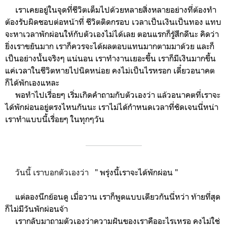
เราเคยอยู่ในจุดที่ชีวิตเต็มไปด้วยหลายสิ่งหลายอย่างที่ต้องทำ
ต้องรับผิดชอบต่อหน้าที่ ชีวิตติดกรอบ เวลาเป็นเงินเป็นทอง แทบ
จะหาเวลาพักผ่อนให้กับตัวเองไม่ได้เลย ตอนแรกก็รู้สึกดีนะ คิดว่า
ยิ่งเราขยันมาก เราก็ควรจะได้ผลตอบแทนมากตามมาด้วย และก็
เป็นอย่างนั้นจริงๆ แน่นอน เราทำงานเยอะขึ้น เราก็มีเงินมากขึ้น
แค่เวลาในชีวิตหายไปนิดหน่อย คงไม่เป็นไรหรอก เดี๋ยวอนาคต
ก็ได้พักเองแหละ
พอทำไปเรื่อยๆ เริ่มเกิดคำถามกับตัวเองว่า แล้วอนาคตที่เราจะ
ได้พักผ่อนอยู่ตรงไหนกันนะ เราไม่ได้กำหนดเวลาที่ชัดเจนนี่หน่า
เราทำแบบนี้เรื่อยๆ ในทุกๆวัน
วันนี้ เราบอกตัวเองว่า
" พรุ่งนี้เราจะได้พักผ่อน "
แต่ลองนึกย้อนดู เมื่อวาน เราก็พูดแบบเดียวกันนี่หว่า ท้ายที่สุด
ก็ไม่มีวันพักผ่อนจ้า
เรากลับมาถามตัวเองว่าความฝันของเราคืออะไรเหรอ คงไม่ใช่