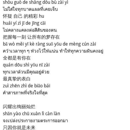
shòu guò de shāng dōu bù zài yì
ไม่ใส่ใจทุกบาดแผลที่เคยเจ็บ
怀疑 自己 的精彩 hu
huái yí zì jǐ de jīng cǎi
ไม่คลางแคลงต่อสีสันของตน
把握每一刻 让所有的梦存在
bǎ wò měi yī kè ràng suǒ yǒu de mèng cún zài
คว้าเวลาทุก ๆ ห้วงไว้ให้แน่น ทำให้ทุกความฝันคงอยู่
全都是有你在
quán dōu shì yǒu nǐ zài
ทุกเวลาล้วนมีคุณอยู่ด้วย
最真挚的表白
zuì zhēn zhì de biǎo bái
คำสารภาพที่จริงใจที่สุด
闪耀出绚丽灿烂
shǎn yào chū xuàn lì càn làn
จงเปล่งประกายงามตระการออกมา
只因你就是未来