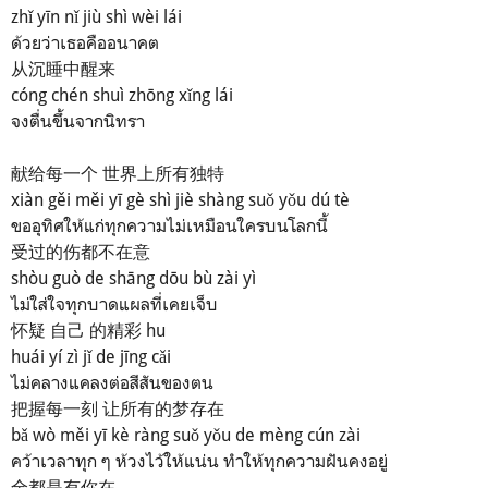
zhǐ yīn nǐ jiù shì wèi lái
ด้วยว่าเธอคืออนาคต
从沉睡中醒来
cóng chén shuì zhōng xǐng lái
จงตื่นขึ้นจากนิทรา
献给每一个 世界上所有独特
xiàn gěi měi yī gè shì jiè shàng suǒ yǒu dú tè
ขออุทิศให้แก่ทุกความไม่เหมือนใครบนโลกนี้
受过的伤都不在意
shòu guò de shāng dōu bù zài yì
ไม่ใส่ใจทุกบาดแผลที่เคยเจ็บ
怀疑 自己 的精彩 hu
huái yí zì jǐ de jīng cǎi
ไม่คลางแคลงต่อสีสันของตน
把握每一刻 让所有的梦存在
bǎ wò měi yī kè ràng suǒ yǒu de mèng cún zài
คว้าเวลาทุก ๆ ห้วงไว้ให้แน่น ทำให้ทุกความฝันคงอยู่
全都是有你在