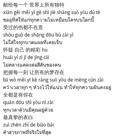
献给每一个 世界上所有独特
xiàn gěi měi yī gè shì jiè shàng suǒ yǒu dú tè
ขออุทิศให้แก่ทุกความไม่เหมือนใครบนโลกนี้
受过的伤都不在意
shòu guò de shāng dōu bù zài yì
ไม่ใส่ใจทุกบาดแผลที่เคยเจ็บ
怀疑 自己 的精彩 hu
huái yí zì jǐ de jīng cǎi
ไม่คลางแคลงต่อสีสันของตน
把握每一刻 让所有的梦存在
bǎ wò měi yī kè ràng suǒ yǒu de mèng cún zài
คว้าเวลาทุก ๆ ห้วงไว้ให้แน่น ทำให้ทุกความฝันคงอยู่
全都是有你在
quán dōu shì yǒu nǐ zài
ทุกเวลาล้วนมีคุณอยู่ด้วย
最真挚的表白
zuì zhēn zhì de biǎo bái
คำสารภาพที่จริงใจที่สุด