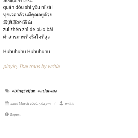
quán dōu shì yǒu nǐ zài
ทุกเวลาล้วนมีคุณอยู่ด้วย
最真挚的表白
zuì zhēn zhì de biǎo bái
คำสารภาพที่จริงใจที่สุด
Huhuhuhu Huhuhuhu
pinyin, Thai trans by writia
#DingFeijun
#แปลเพลง
22nd March 2020, 5:04 pm
writia
Report