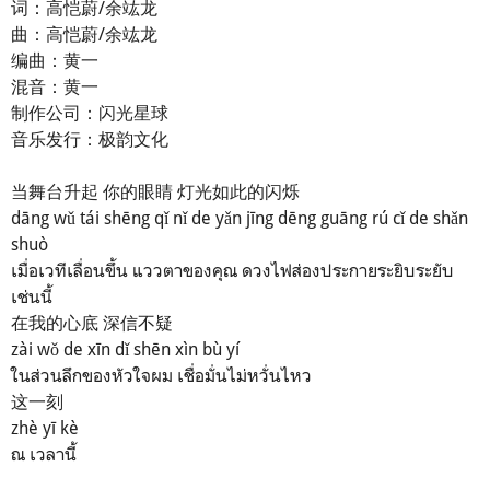
词：高恺蔚/余竑龙
曲：高恺蔚/余竑龙
编曲：黄一
混音：黄一
制作公司：闪光星球
音乐发行：极韵文化
当舞台升起 你的眼睛 灯光如此的闪烁
dāng wǔ tái shēng qǐ nǐ de yǎn jīng dēng guāng rú cǐ de shǎn
shuò
เมื่อเวทีเลื่อนขึ้น แววตาของคุณ ดวงไฟส่องประกายระยิบระยับ
เช่นนี้
在我的心底 深信不疑
zài wǒ de xīn dǐ shēn xìn bù yí
ในส่วนลึกของหัวใจผม เชื่อมั่นไม่หวั่นไหว
这一刻
zhè yī kè
ณ เวลานี้