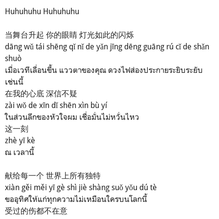
Huhuhuhu Huhuhuhu
当舞台升起 你的眼睛 灯光如此的闪烁
dāng wǔ tái shēng qǐ nǐ de yǎn jīng dēng guāng rú cǐ de shǎn
shuò
เมื่อเวทีเลื่อนขึ้น แววตาของคุณ ดวงไฟส่องประกายระยิบระยับ
เช่นนี้
在我的心底 深信不疑
zài wǒ de xīn dǐ shēn xìn bù yí
ในส่วนลึกของหัวใจผม เชื่อมั่นไม่หวั่นไหว
这一刻
zhè yī kè
ณ เวลานี้
献给每一个 世界上所有独特
xiàn gěi měi yī gè shì jiè shàng suǒ yǒu dú tè
ขออุทิศให้แก่ทุกความไม่เหมือนใครบนโลกนี้
受过的伤都不在意