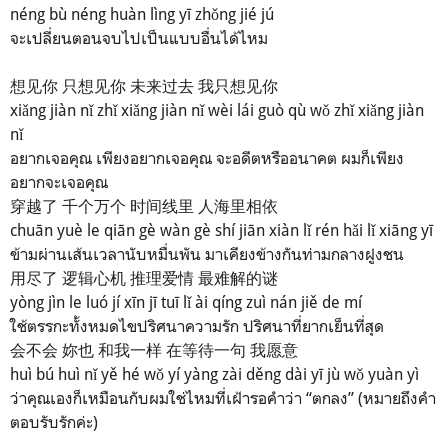
néng bù néng huàn lìng yī zhǒng jié jú
จะเปลี่ยนตอนจบไปเป็นแบบอื่นได้ไหม
想见你 只想见你 未来过去 我只想见你
xiǎng jiàn nǐ zhǐ xiǎng jiàn nǐ wèi lái guò qù wǒ zhǐ xiǎng jiàn
nǐ
อยากเจอคุณ เพียงอยากเจอคุณ จะอดีตหรืออนาคต ผมก็เพียง
อยากจะเจอคุณ
穿越了 千个万个 时间线里 人海里相依
chuān yuè le qiān gè wàn gè shí jiān xiàn lǐ rén hǎi lǐ xiāng yī
ข้ามผ่านเส้นเวลานับหมื่นพัน มาเคียงข้างกันท่ามกลางฝูงชน
用尽了 逻辑心机 推理爱情 最难解的谜
yòng jìn le luó jí xīn jī tuī lǐ ài qíng zuì nán jiě de mí
ใช้ตรรกะทั้งหมดไขปริศนาความรัก ปริศนาที่ยากเย็นที่สุด
会不会 妳也 和我一样 在等待一句 我愿意
huì bú huì nǐ yě hé wǒ yí yàng zài děng dài yī jù wǒ yuàn yì
ว่าคุณเองก็เหมือนกับผมใช่ไหมที่เฝ้ารอคำว่า “ตกลง” (หมายถึงคำ
ตอบรับรักค่ะ)