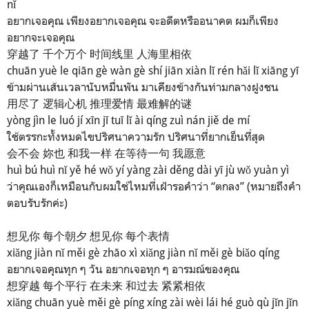
nǐ
อยากเจอคุณ เพียงอยากเจอคุณ จะอดีตหรืออนาคต ผมก็เพียง
อยากจะเจอคุณ
穿越了 千个万个 时间线里 人海里相依
chuān yuè le qiān gè wàn gè shí jiān xiàn lǐ rén hǎi lǐ xiāng yī
ข้ามผ่านเส้นเวลานับหมื่นพัน มาเคียงข้างกันท่ามกลางฝูงชน
用尽了 逻辑心机 推理爱情 最难解的谜
yòng jìn le luó jí xīn jī tuī lǐ ài qíng zuì nán jiě de mí
ใช้ตรรกะทั้งหมดไขปริศนาความรัก ปริศนาที่ยากเย็นที่สุด
会不会 妳也 和我一样 在等待一句 我愿意
huì bú huì nǐ yě hé wǒ yí yàng zài děng dài yī jù wǒ yuàn yì
ว่าคุณเองก็เหมือนกับผมใช่ไหมที่เฝ้ารอคำว่า “ตกลง” (หมายถึงคำ
ตอบรับรักค่ะ)
想见你 每个朝夕 想见你 每个表情
xiǎng jiàn nǐ měi gè zhāo xì xiǎng jiàn nǐ měi gè biǎo qíng
อยากเจอคุณทุก ๆ วัน อยากเจอทุก ๆ อารมณ์ของคุณ
想穿越 每个平行 在未来 和过去 紧紧相依
xiǎng chuān yuè měi gè píng xíng zài wèi lái hé guò qù jǐn jǐn