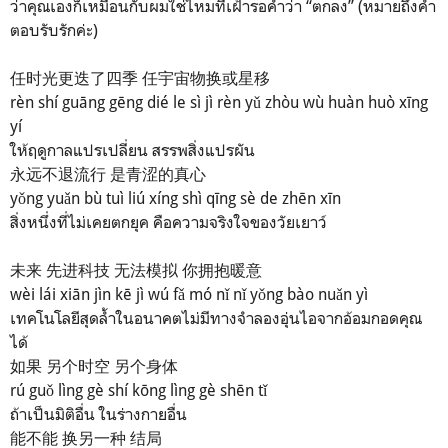
ว่าคุณเองก็เหมือนกับผมใช่ไหมที่เฝ้ารอคำว่า “ตกลง” (หมายถึงคำ
ตอบรับรักค่ะ)
任时光更迭了四季 任宇宙物换或星移
rèn shí guāng gēng dié le sì jì rèn yǔ zhòu wù huàn huò xīng
yí
ให้ฤดูกาลแปรเปลี่ยน สรรพสิ่งแปรผัน
永远不退流行 是青涩的真心
yǒng yuǎn bù tuì liú xíng shì qīng sè de zhēn xīn
สิ่งหนึ่งที่ไม่เคยตกยุค คือความจริงใจของวัยเยาว์
未来 先进科技 无法模拟 你拥抱暖意
wèi lái xiān jìn kē jì wú fǎ mó nǐ nǐ yǒng bào nuǎn yì
เทคโนโลยีสุดล้ำในอนาคตไม่มีทางจำลองอุ่นไอจากอ้อมกอดคุณ
ได้
如果 另个时空 另个身体
rú guǒ lìng gè shí kōng lìng gè shēn tǐ
ถ้าเป็นมิติอื่น ในร่างกายอื่น
能不能 换另一种 结局