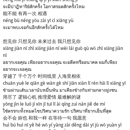
จะมีปาฏิหาริย์สักครั้ง โอกาสรอดสักครั้งไหม
能不能 有再一次 相遇
néng bù néng yǒu zài yī cì xiāng yù
จะมาพบเจอกันอีกสักครั้งได้ไหม
想见你 只想见你 未来过去 我只想见你
xiǎng jiàn nǐ zhǐ xiǎng jiàn nǐ wèi lái guò qù wǒ zhǐ xiǎng jiàn
nǐ
อยากเจอคุณ เพียงอยากเจอคุณ จะอดีตหรืออนาคต ผมก็เพียง
อยากจะเจอคุณ
穿越了 千个万个 时间线里 人海里相依
chuān yuè le qiān gè wàn gè shí jiān xiàn lǐ rén hǎi lǐ xiāng yī
ข้ามผ่านเส้นเวลานับหมื่นพัน มาเคียงข้างกันท่ามกลางฝูงชน
用尽了 逻辑心机 推理爱情 最难解的谜
yòng jìn le luó jí xīn jī tuī lǐ ài qíng zuì nán jiě de mí
ใช้ตรรกะทั้งหมดไขปริศนาความรัก ปริศนาที่ยากเย็นที่สุด
会不会 妳也 和我一样 在等待一句 我愿意
huì bú huì nǐ yě hé wǒ yí yàng zài děng dài yī jù wǒ yuàn yì