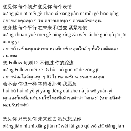
想见你 每个朝夕 想见你 每个表情
xiǎng jiàn nǐ měi gè zhāo xì xiǎng jiàn nǐ měi gè biǎo qíng
อยากเจอคุณทุก ๆ วัน อยากเจอทุก ๆ อารมณ์ของคุณ
想穿越 每个平行 在未来 和过去 紧紧相依
xiǎng chuān yuè měi gè píng xíng zài wèi lái hé guò qù jǐn jǐn
xiāng yī
อยากก้าวข้ามทุกเส้นขนาน เคียงข้างคุณใกล้ ๆ ทั้งในอดีตและ
อนาคต
想 Follow 每则 IG 不错过 你的踪迹
xiǎng Follow měi zé IG bù cuò guò nǐ de zōng jī
อยากฟอลโลว์คุณทุก ๆ IG ไม่พลาดซักร่องรอยของคุณ
会不会 你也一样 等待著那句 我愿意
huì bù huì nǐ yě yí yàng děng dài zhe nà jù wǒ yuàn yì
คุณเองก็เหมือนกับผมใช่ไหมที่เฝ้ารอคำว่า “ตกลง” (หมายถึงคำ
ตอบรับรักค่ะ)
想见你 只想见你 未来过去 我只想见你
xiǎng jiàn nǐ zhǐ xiǎng jiàn nǐ wèi lái guò qù wǒ zhǐ xiǎng jiàn