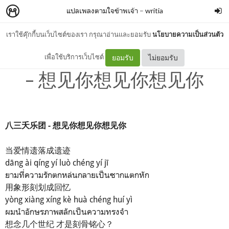
แปลเพลงตามใจข้าพเจ้า
–
writia
เราใช้คุ๊กกี้บนเว็บไซต์ของเรา กรุณาอ่านและยอมรับ
นโยบายความเป็นส่วนตัว
[CHN/PYN/TH] 八三夭乐团
เพื่อใช้บริการเว็บไซต์
ยอมรับ
ไม่ยอมรับ
- 想见你想见你想见你
八三夭乐团 - 想见你想见你想见你
当爱情遗落成遗迹
dāng ài qíng yí luò chéng yí jī
ยามที่ความรักตกหล่นกลายเป็นซากแตกหัก
用象形刻划成回忆
yòng xiàng xíng kè huà chéng huí yì
ผมนำอักษรภาพสลักเป็นความทรงจำ
想念几个世纪 才是刻骨铭心？