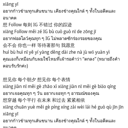
xiāng yī
อยากก้าวข้ามทุกเส้นขนาน เคียงข้างคุณใกล้ ๆ ทั้งในอดีตและ
อนาคต
想 Follow 每则 IG 不错过 你的踪迹
xiǎng Follow měi zé IG bù cuò guò nǐ de zōng jī
อยากฟอลโลว์คุณทุก ๆ IG ไม่พลาดซักร่องรอยของคุณ
会不会 你也一样 等待著那句 我愿意
huì bù huì nǐ yě yí yàng děng dài zhe nà jù wǒ yuàn yì
คุณเองก็เหมือนกับผมใช่ไหมที่เฝ้ารอคำว่า “ตกลง” (หมายถึงคำ
ตอบรับรักค่ะ)
想见你 每个朝夕 想见你 每个表情
xiǎng jiàn nǐ měi gè zhāo xì xiǎng jiàn nǐ měi gè biǎo qíng
อยากเจอคุณทุก ๆ วัน อยากเจอทุก ๆ อารมณ์ของคุณ
想穿越 每个平行 在未来 和过去 紧紧相依
xiǎng chuān yuè měi gè píng xíng zài wèi lái hé guò qù jǐn jǐn
xiāng yī
อยากก้าวข้ามทุกเส้นขนาน เคียงข้างคุณใกล้ ๆ ทั้งในอดีตและ
อนาคต