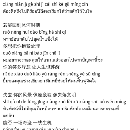
xiǎng niàn jǐ gè shì jì cái shì kè gǔ míng xīn
ต้องคิดถึงไปกี่ร้อยปีถึงจะเรียกได้ว่าสลักไว้ในใจ
若能回到冰河时期
ruò néng huí dào bīng hé shí qí
หากย้อนกลับไปยุคน้ำแข็งได้
多想把你抱紧处理
duō xiǎng bǎ nǐ bào jǐn chǔ lǐ
ผมอยากจะกอดคุณให้แน่นแล้วออกไปจากปัญหานี้ซะ
你的笑多疗愈 让人生也苏醒
nǐ de xiào duō liáo yù ràng rén shēng yě sū xǐng
ยิ้มของคุณช่างเยียวยา มีฤทธิ์ช่วยให้คนฟื้นฟูจิตใจ
失去 你的风景 像座废墟 像失落文明
shī qù nǐ de fēng jǐng xiàng zuò fèi xū xiàng shī luò wén míng
ทิวทัศน์ที่ไม่มีคุณ ก็เหมือนซากปรักหักพัง เหมือนอารยธรรมที่
ตกอับ
能否 一场奇迹 一线生机
néng fǒu yī chǎng qí jī yī xiàn shēng jī