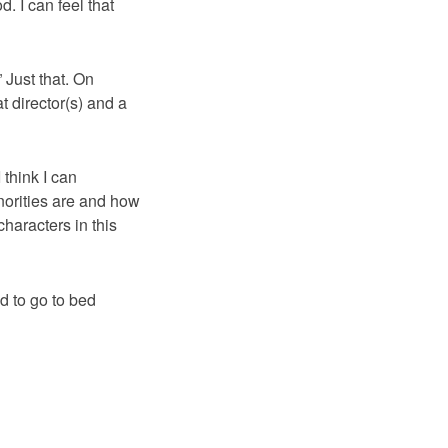
. I can feel that
 Just that. On
t director(s) and a
think I can
norities are and how
haracters in this
d to go to bed