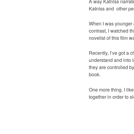
A way Katniss narrates
Katniss and other peo
When I was younger an
contrast, I watched th
novelist of this film 
Recently, I’ve got a 
understand and into i
they are controlled b
book.
One more thing, I li
together in order to s