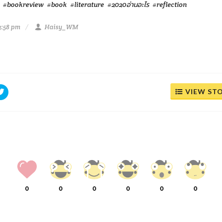
#bookreview
#book
#literature
#2020อ่านอะไร
#reflection
3:58 pm
Haisy_WM
VIEW ST
0
0
0
0
0
0