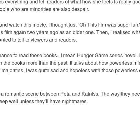
 everything and tell readers of what how she feels is really good
ple who are minorities are also despair.
d watch this movie, I thought just “Oh This film was super fun.”
is film again two years ago as an older one. Then, I realised wha
wanted to tell to viewers and readers.
chance to read these books. I mean Hunger Game series-novel. I 
n the books more than the past. It talks about how powerless mi
y majorities. I was quite sad and hopeless with those powerless c
ke a romantic scene between Peta and Katniss. The way they nee
leep well unless they’ll have nightmares.