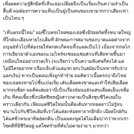
เพื่อลดความรู้สึกผิดที่เห็นเธอเปลือยจึงเป็นเรื่องเกินความจำเป็น
สิ้นดี ผมต้องการความเห็นเป็นผู้เป็นคนของเขามากกว่าเสียงเห่า
เป็นไหน ๆ
"เห็นตรงนี้ไหม" ผมชี้ไปตรงไหล่ของเธอซึ่งมีรอยกัดทึ้งขนาดใหญ่
ที่ใกล้จะเลือนหายไปเต็มที ลักษณะการสมานของบาดแผลต่างจาก
มนุษย์ทั่วไปที่ต้องรอให้ตกสะเก็ดจนทิ้งแผลเป็นไว้ เนื่องจากกลไก
การเยียวยาตัวเองของแวมไพร์จะซ่อมแซมส่วนที่เสียหายขึ้นมา
เหมือนใหม่อย่างรวดเร็ว (จะเรียกว่าเป็นความพิเศษก็คงได้ แต่
ไม่มีใครอยากหาเรื่องเจ็บตัวแต่แรก ยกเว้นสมัยเป็นทหารรับจ้าง
แลกเงิน) หากเป็นตอนเพิ่งถูกทำร้าย ผมคิดว่าเนื้อตรงบ่าถึงไหล่
ของเธอคงหายไปชิ้นเบ้อเริ่ม เส้นเลือดคงขาดและทำให้เสียเลือด
มากจนช็อก ผมคิดเสมอว่านี่เป็นเรื่องย้อนแย้งแสนเลือดเย็นเหลือ
เกิน ที่คมเขี้ยวซึ่งปลิดชีพหญิงสาวกลายเป็นสิ่งชุบชีวิตเธอใน
คราวเดียวกัน เพียงแต่ชีวิตใหม่นั้นคือเส้นทางทอดยาวไม่รู้จบ
ขนานไปกับชีวิตเดิมที่เราได้แต่ละห้อยหาจากอีกฝั่ง เฉียดใกล้กัน
ได้แค่ชั่วพระอาทิตย์ตกดิน เป็นผมคงพูดได้ไม่เต็มปากว่าพวกเรา
โชคดีที่มีชีวิตอยู่ แค่โชคร้ายที่ดันไม่ตายง่าย ๆ มากกว่า