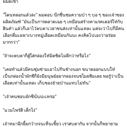
ผมล่ะขำ
"โดนหลอกแล้วล่ะ" ผมตอบ นึกชื่นชมความบ้า ๆ บอ ๆ ของเจ้าของ
ผลิตภัณฑ์ "มันเป็นการตลาดเฉย ๆ เหมือนสร้างคาแรคเตอร์ให้กับ
สินค้า แล้วก็เอาไว้ตบตาเวลาขนส่งเท่านั้นแหละ แต่จะว่าไปก็มีคน
เลือกดื่มเฉพาะบางหมู่เลือดเหมือนกันนะ คงคิดไปเองว่าอร่อย
มากกว่า"
"ถ้าจะตบตาก็สู้ใส่กล่องให้มิดชิดไม่ดีกว่าหรือไง"
"เคยทำแล้วมีคนซุ่มซ่ามเอาไปกินข้างนอก ขนาดออกแบบให้
เป็นกล่องน้ำผักชีก็ยังมีมนุษย์อยากลองจนขโมยชิมเลย พอรู้ว่าเป็น
เลือดเท่านั้นแหละ เก็บของย้ายบ้านแทบไม่ทัน"
"เจ้าคนชอบผักชีนั่นน่ะเหรอ"
"แวมไพร์สิ เด็กโง่"
เจ้าหมาฉีกยิ้มกว้างจนเห็นเขี้ยว เราสบตากัน จากนั้นก็พยายาม