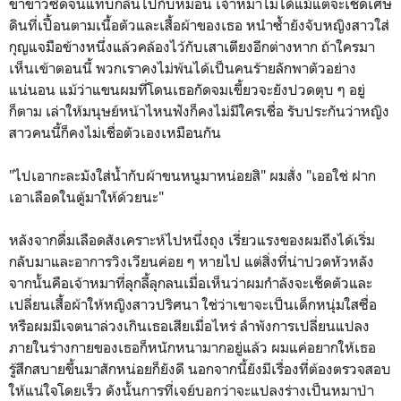
ขาขาวซีดจนแทบกลืนไปกับหมอน เจ้าหมาไม่ได้แม้แต่จะเช็ดเศษ
ดินที่เปื้อนตามเนื้อตัวและเสื้อผ้าของเธอ หนำซ้ำยังจับหญิงสาวใส่
กุญแจมือข้างหนึ่งแล้วคล้องไว้กับเสาเตียงอีกต่างหาก ถ้าใครมา
เห็นเข้าตอนนี้ พวกเราคงไม่พ้นได้เป็นคนร้ายลักพาตัวอย่าง
แน่นอน แม้ว่าแขนผมที่โดนเธอกัดจมเขี้ยวจะยังปวดตุบ ๆ อยู่
ก็ตาม เล่าให้มนุษย์หน้าไหนฟังก็คงไม่มีใครเชื่อ รับประกันว่าหญิง
สาวคนนี้ก็คงไม่เชื่อตัวเองเหมือนกัน
"ไปเอากะละมังใส่น้ำกับผ้าขนหนูมาหน่อยสิ" ผมสั่ง "เออใช่ ฝาก
เอาเลือดในตู้มาให้ด้วยนะ"
หลังจากดื่มเลือดสังเคราะห์ไปหนึ่งถุง เรี่ยวแรงของผมถึงได้เริ่ม
กลับมาและอาการวิงเวียนค่อย ๆ หายไป แต่สิ่งที่น่าปวดหัวหลัง
จากนั้นคือเจ้าหมาที่ลุกลี้ลุกลนเมื่อเห็นว่าผมกำลังจะเช็ดตัวและ
เปลี่ยนเสื้อผ้าให้หญิงสาวปริศนา ใช่ว่าเขาจะเป็นเด็กหนุ่มใสซื่อ
หรือผมมีเจตนาล่วงเกินเธอเสียเมื่อไหร่ ลำพังการเปลี่ยนแปลง
ภายในร่างกายของเธอก็หนักหนามากอยู่แล้ว ผมแค่อยากให้เธอ
รู้สึกสบายขึ้นมาสักหน่อยก็ยังดี นอกจากนี้ยังมีเรื่องที่ต้องตรวจสอบ
ให้แน่ใจโดยเร็ว ดังนั้นการที่เจย์บอกว่าจะแปลงร่างเป็นหมาป่า