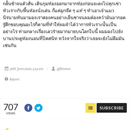
กลั้นขำจนตัวสั่น เดินกุมท้องออกมาจากห้องก่อนจะลงไปคุกเข่า
หัวเราะกับพื้นห้องนั่งเล่น
ก็แค่มุกจืด ๆ แท้ ๆ
ทำเอาเจ้าแมว
นิรนามหันมามองเราสองคนอย่างเย็นชาจนผมต้องคว้ามันมากอด
รู้สึกขอบคุณอะไรก็ตามที่ทำให้ผมจำได้ว่าการหัวเราะนั้นเป็น
อย่างไร ท่ามกลางเรื่องเลวร้ายมากมายบนโลกใบนี้ ผมมองไปยัง
บานประตูห้องนอนที่ปิดสนิท หวังจากใจจริงว่าเธอจะยังไม่ลืมมัน
เช่นกัน
30th June 2020, 5:14 am
giftmeme
Report
707
SUBSCRIBE
VIEWS