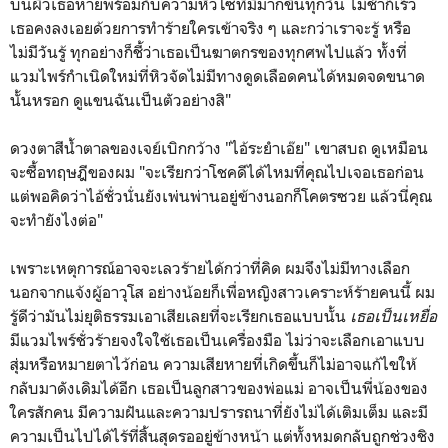
บนผิวเธอหายพร้อมกับความหิวโซที่มีมากขึ้นทุกวัน ไม่ช้าก็เร็ว
เธอคงลงเอยด้วยการทำร้ายใครเข้าจริง ๆ และกว่าเราจะรู้ หรือ
ไม่มีวันรู้ ทุกอย่างก็ชี้ว่าเธอเป็นฆาตกรของทุกศพไปแล้ว ทั้งที่
แวมไพร์กำเนิดใหม่ที่หิวจัดไม่มีทางดูดเลือดคนได้หมดจดขนาด
นั้นหรอก ดูแขนฉันเป็นตัวอย่างสิ"
ดวงตาสีน้ำตาลของเจย์เบิกกว้าง "ไอ้ระยำเอ๊ย" เขาสบถ ดูเหมือน
จะซื้อทฤษฎีของผม "จะเรียกว่าโชคดีได้ไหมที่คุณไปเจอเธอก่อน
แต่พอคิดว่าไอ้ชั่วนั่นยังเพ่นพ่านอยู่ข้างนอกก็โคตรซวย แล้วนี่คุณ
จะทำยังไงต่อ"
เพราะเหตุการณ์อาจจะเลวร้ายได้กว่าที่คิด ผมจึงไม่มีทางเลือก
นอกจากแจ้งผู้อาวุโส อย่างน้อยก็เพื่อหญิงสาวเคราะห์ร้ายคนนี้ ผม
รู้ดีว่ามันไม่ยุติธรรมเอาเสียเลยที่จะเรียกเธอแบบนั้น
เธอเป็นเหยื่อ
มีแวมไพร์ชั่วร้ายจงใจใช้เธอเป็นเครื่องมือ ไม่ว่าจะเลือกเอาแบบ
สุ่มหรือหมายตาไว้ก่อน ความเสียหายที่เกิดขึ้นก็ไม่อาจแก้ไขให้
กลับมาดังเดิมได้อีก เธอเป็นลูกสาวของพ่อแม่ อาจเป็นพี่น้องของ
ใครสักคน มีความฝันและความปรารถนาที่ยังไม่ได้เติมเต็ม และมี
ความเป็นไปได้ไร้ที่สิ้นสุดรออยู่ข้างหน้า แต่ทั้งหมดกลับถูกช่วงชิง