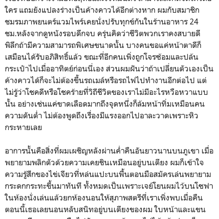
ใคร แถมยังแปลงร่างเป็นค้างคาวได้อีกต่างหาก ผมกับสมาชิก
ชมรมภาพยนตร์แวมไพร์เคยนั่งปรับทุกข์กันในร้านอาหาร 24
ชม.หลังจากดูหนังรอบดึกจบ ครุ่นคิดว่าชีวิตพวกเราคงสบายดี
พิลึกถ้ามีความสามารถพิเศษขนาดนั้น บางคนขอแค่หน้าตาดีก็
เสมือนได้รับอภิสิทธิ์แล้ว ขณะที่อีกคนเพิ่งถูกโจรซ้อมและปล้น
กระเป๋าไปเมื่ออาทิตย์ก่อนนี่เอง ส่วนผมฝันว่าถ้าเปลี่ยนตัวเองเป็น
ค้างคาวได้ก็จะไม่ต้องขึ้นรถเมล์หรือรถไฟไปทำงานอีกต่อไป แต่
ไม่รู้ว่าโชคดีหรือโชคร้ายที่วิถีชีวิตของเราไม่มีอะไรหวือหวาแบบ
นั้น อย่างเช่นแค่ขาดเลือดมากถึงจุดหนึ่งก็ล้มหน้าทิ่มเหมือนคน
ความดันต่ำ ไม่ต้องพูดถึงเรื่องมีแรงออกไปอาละวาดเพราะหิว
กระหายเลย
อาการนั้นคือสิ่งที่ผมเผชิญหลังผ่านค่ำคืนอันยาวนานบนภูเขา เมื่อ
พยายามพลิกตัวด้วยความเคยชินเหมือนอยู่บนเตียง ผมก็เข้าใจ
ความรู้สึกของไข่เจียวที่หล่นแปะบนพื้นตอนมือสมัครเล่นพยายาม
กระดกกระทะขึ้นมาทันที ทั้งหมดเป็นเพราะเจย์โยนผมไว้บนโซฟา
ในห้องนั่งเล่นแล้วยกห้องนอนให้สุภาพสตรีที่เราเพิ่งพบเมื่อคืน
ตอนนี้เธอเลยนอนหลับสนิทอยู่บนเตียงของผม ใบหน้าและแขน