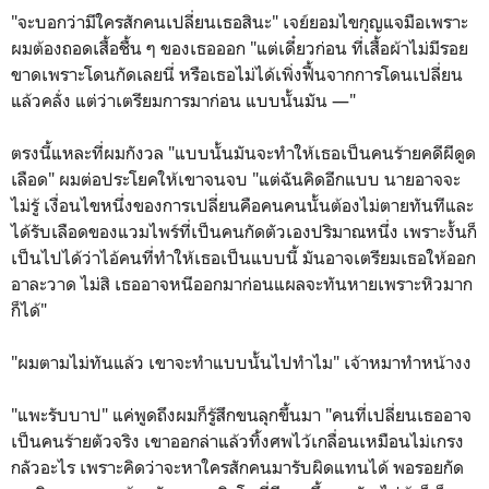
"จะบอกว่ามีใครสักคนเปลี่ยนเธอสินะ" เจย์ยอมไขกุญแจมือเพราะ
ผมต้องถอดเสื้อชื้น ๆ ของเธอออก "แต่เดี๋ยวก่อน ที่เสื้อผ้าไม่มีรอย
ขาดเพราะโดนกัดเลยนี่ หรือเธอไม่ได้เพิ่งฟื้นจากการโดนเปลี่ยน
แล้วคลั่ง แต่ว่าเตรียมการมาก่อน แบบนั้นมัน —"
ตรงนี้แหละที่ผมกังวล "แบบนั้นมันจะทำให้เธอเป็นคนร้ายคดีผีดูด
เลือด" ผมต่อประโยคให้เขาจนจบ "แต่ฉันคิดอีกแบบ นายอาจจะ
ไม่รู้ เงื่อนไขหนึ่งของการเปลี่ยนคือคนคนนั้นต้องไม่ตายทันทีและ
ได้รับเลือดของแวมไพร์ที่เป็นคนกัดตัวเองปริมาณหนึ่ง เพราะงั้นก็
เป็นไปได้ว่าไอ้คนที่ทำให้เธอเป็นแบบนี้ มันอาจเตรียมเธอให้ออก
อาละวาด ไม่สิ เธออาจหนีออกมาก่อนแผลจะทันหายเพราะหิวมาก
ก็ได้"
"ผมตามไม่ทันแล้ว เขาจะทำแบบนั้นไปทำไม" เจ้าหมาทำหน้างง
"แพะรับบาป" แค่พูดถึงผมก็รู้สึกขนลุกขึ้นมา "คนที่เปลี่ยนเธออาจ
เป็นคนร้ายตัวจริง เขาออกล่าแล้วทิ้งศพไว้เกลื่อนเหมือนไม่เกรง
กลัวอะไร เพราะคิดว่าจะหาใครสักคนมารับผิดแทนได้ พอรอยกัด