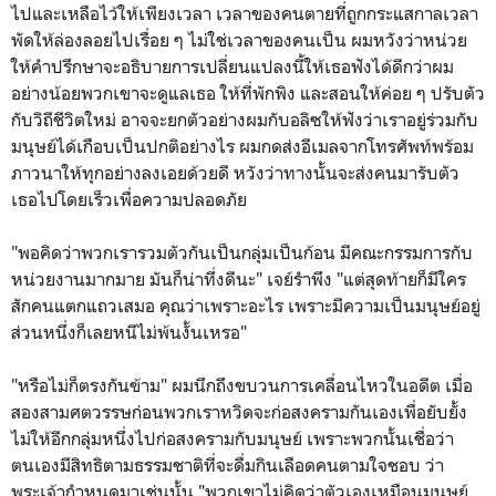
ไปและเหลือไว้ให้เพียงเวลา เวลาของคนตายที่ถูกกระแสกาลเวลา
พัดให้ล่องลอยไปเรื่อย ๆ ไม่ใช่เวลาของคนเป็น ผมหวังว่าหน่วย
ให้คำปรึกษาจะอธิบายการเปลี่ยนแปลงนี้ให้เธอฟังได้ดีกว่าผม
อย่างน้อยพวกเขาจะดูแลเธอ ให้ที่พักพิง และสอนให้ค่อย ๆ ปรับตัว
กับวิถีชีวิตใหม่ อาจจะยกตัวอย่างผมกับอลิซให้ฟังว่าเราอยู่ร่วมกับ
มนุษย์ได้เกือบเป็นปกติอย่างไร ผมกดส่งอีเมลจากโทรศัพท์พร้อม
ภาวนาให้ทุกอย่างลงเอยด้วยดี หวังว่าทางนั้นจะส่งคนมารับตัว
เธอไปโดยเร็วเพื่อความปลอดภัย
"พอคิดว่าพวกเรารวมตัวกันเป็นกลุ่มเป็นก้อน มีคณะกรรมการกับ
หน่วยงานมากมาย มันก็น่าทึ่งดีนะ" เจย์รำพึง "แต่สุดท้ายก็มีใคร
สักคนแตกแถวเสมอ คุณว่าเพราะอะไร เพราะมีความเป็นมนุษย์อยู่
ส่วนหนึ่งก็เลยหนีไม่พ้นงั้นเหรอ"
"หรือไม่ก็ตรงกันข้าม" ผมนึกถึงขบวนการเคลื่อนไหวในอดีต เมื่อ
สองสามศตวรรษก่อนพวกเราหวิดจะก่อสงครามกันเองเพื่อยับยั้ง
ไม่ให้อีกกลุ่มหนึ่งไปก่อสงครามกับมนุษย์ เพราะพวกนั้นเชื่อว่า
ตนเองมีสิทธิตามธรรมชาติที่จะดื่มกินเลือดคนตามใจชอบ ว่า
พระเจ้ากำหนดมาเช่นนั้น "พวกเขาไม่คิดว่าตัวเองเหมือนมนุษย์