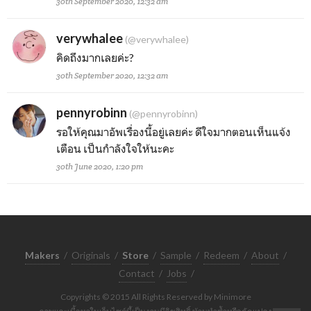
30th September 2020, 12:32 am
verywhalee
(@verywhalee)
คิดถึงมากเลยค่ะ?
30th September 2020, 12:32 am
pennyrobinn
(@pennyrobinn)
รอให้คุณมาอัพเรื่องนี้อยู่เลยค่ะ ดีใจมากตอนเห็นแจ้ง
เตือน เป็นกำลังใจให้นะคะ
30th June 2020, 1:20 pm
Makers
/
Originals
/
Store
/
Sample
/
Redeem
/
About
/
Contact
/
Jobs
/
Copyrights © 2015 All Rights Reserved by Minimore