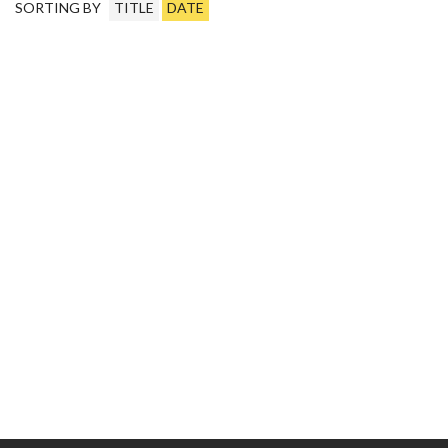
SORTING BY
TITLE
DATE