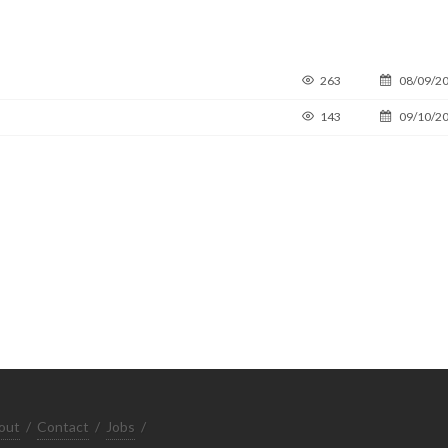
263
08/09/2
143
09/10/2
out
/
Contact
/
Jobs
/