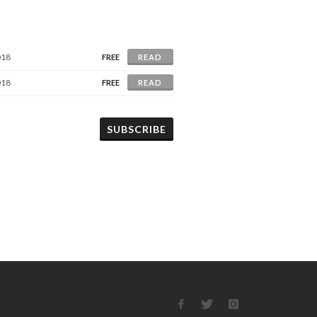
018
FREE
READ
018
FREE
READ
SUBSCRIBE