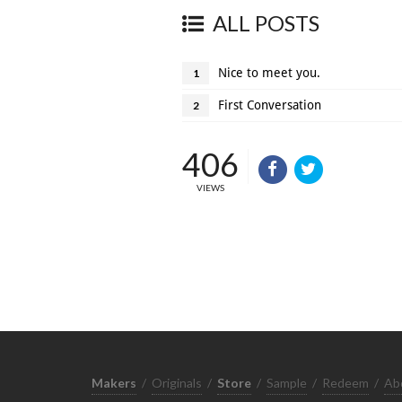
ALL POSTS
Nice to meet you.
1
First Conversation
2
406
VIEWS
Makers
/
Originals
/
Store
/
Sample
/
Redeem
/
Ab