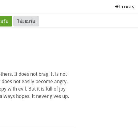
LOG IN
มรับ
ไม่ยอมรับ
hers. It does not brag. It is not
 It does not easily become angry.
 with evil. But it is full of joy
t always hopes. It never gives up.