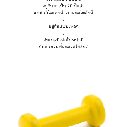
อยู่กันมาเป็น 20 ปีแล้ว
แต่มันก็ไม่เคยทำเราผอมได้สักที
.
อยู่กันแบบเฟลๆ
.
ดัมเบลที่เฟลในหน้าที่
กับคนอ้วนที่ผอมไม่ได้สักที