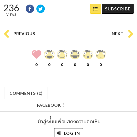
236
SUBSCRIBE
VIEWS
PREVIOUS
NEXT
0
0
0
0
0
0
COMMENTS
(
0)
FACEBOOK
(
)
เข้าสู่ระบบเพื่อแสดงความคิดเห็น
LOG IN