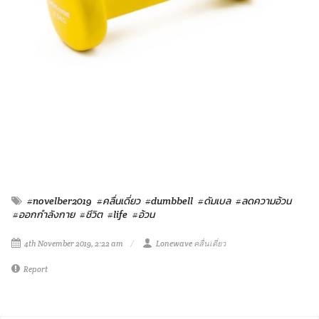
#novelber2019
#คลื่นเดี่ยว
#dumbbell
#ดัมเบล
#ลดความอ้วน
#ออกกำลังกาย
#ชีวิต
#life
#อ้วน
4th November 2019, 2:22 am
Lonewave คลื่นเดี่ยว
Report