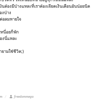
ันต้องมีบ้างแหละที่เราต้องเจียดเงินเดือนอันน้อยนิด
เองบ้าง
่อต่อลมหายใจ
เหนื่อยก็พัก
เองนี่แหละ
ายามใช้ชีวิต;)
pm
freedommega