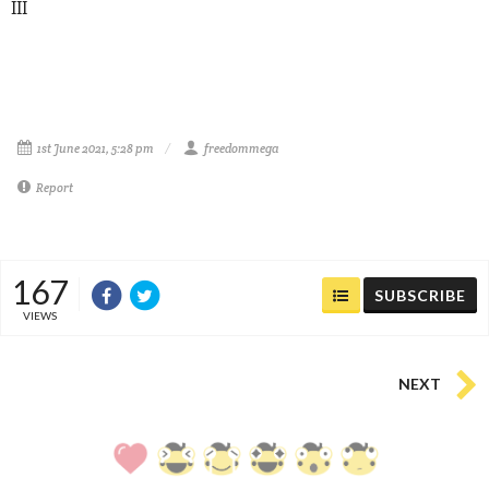
III
1st June 2021, 5:28 pm
freedommega
Report
167
SUBSCRIBE
VIEWS
NEXT