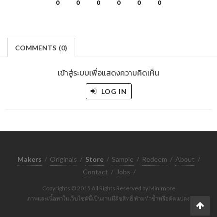
0
0
0
0
0
0
COMMENTS
(
0)
เข้าสู่ระบบเพื่อแสดงความคิดเห็น
LOG IN
Makers
/
Originals
/
Store
/
Sample
/
Redeem
/
About
/
Contact
/
Jobs
/
Copyrights © 2015 All Rights Reserved by Minimore
ภาพและเนื้อหาในเว็บไซต์นี้เป็นงานมีลิขสิทธิ์ ห้ามทำซ้ำหรือดัดแปลง