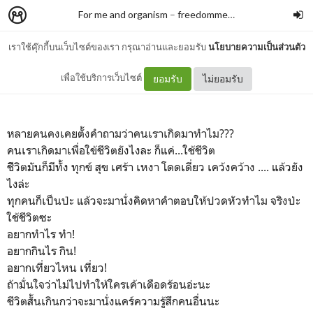
For me and organism
–
freedommega
เราใช้คุ๊กกี้บนเว็บไซต์ของเรา กรุณาอ่านและยอมรับ
นโยบายความเป็นส่วนตัว
No big deal.
เพื่อใช้บริการเว็บไซต์
ยอมรับ
ไม่ยอมรับ
หลายคนคงเคยตั้งคำถามว่าคนเราเกิดมาทำไม???
คนเราเกิดมาเพื่อใข้ชีวิตยังไงละ ก็แค่...ใช้ชีวิต
ชีิวิตมันก็มีทั้ง ทุกข์ สุข เศร้า เหงา โดดเดี่ยว เคว้งคว้าง .... แล้วยัง
ไงล่ะ
ทุกคนก็เป็นป่ะ แล้วจะมานั่งคิดหาคำตอบให้ปวดหัวทำไม จริงป่ะ
ใช้ชีวิตซะ
อยากทำไร ทำ!
อยากกินไร กิน!
อยากเที่ยวไหน เที่ยว!
ถ้ามั่นใจว่าไม่ไปทำให้ใครเค้าเดือดร้อนอ่ะนะ
ชีวิตสั้นเกินกว่าจะมานั่งแคร์ความรู้สึกคนอื่นนะ