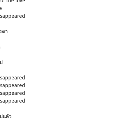
 of the love
e
disappeared
วงตา
ก
ไป
disappeared
disappeared
disappeared
disappeared
ไปแล้ว