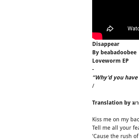
Disappear
By beabadoobee
Loveworm EP
-
“Why'd you have 
/
Translation by มาร
Kiss me on my ba
Tell me all your fe
'Cause the rush of