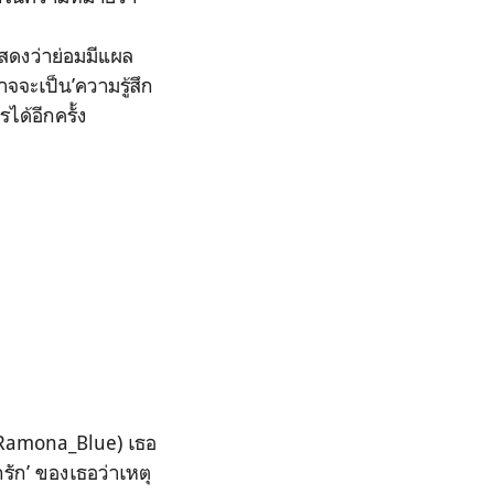
แสดงว่าย่อมมีแผล
าจจะเป็น’ความรู้สึก
ได้อีกครั้ง
/Ramona_Blue) เธอ
กรัก’ ของเธอว่าเหตุ