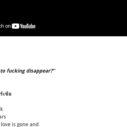
to fucking disappear?”
์เซีย
ck
ars
 love is gone and