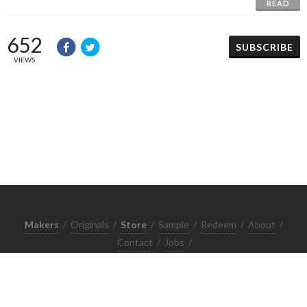
READ
652
SUBSCRIBE
VIEWS
Makers
/
Originals
/
Store
/
Sample
/
Redeem
/
About
/
Contact
/
Jobs
/
Copyrights © 2015 All Rights Reserved by Minimore
ภาพและเนื้อหาในเว็บไซต์นี้เป็นงานมีลิขสิทธิ์ ห้ามทำซ้ำหรือดัดแปลง