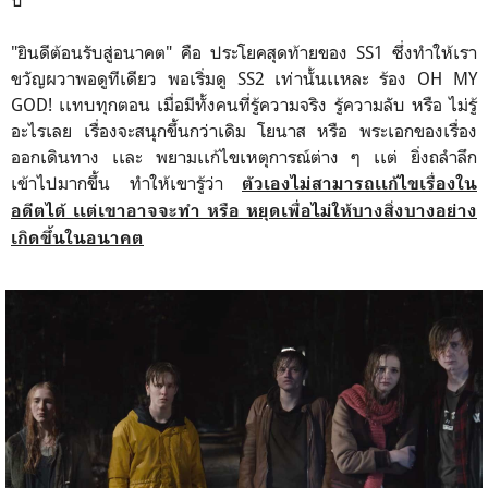
"ยินดีต้อนรับสู่อนาคต" คือ ประโยคสุดท้ายของ SS1 ซึ่งทำให้เรา
ขวัญผวาพอดูทีเดียว พอเริ่มดู SS2 เท่านั้นเเหละ ร้อง OH MY
GOD! เเทบทุกตอน เมื่อมีทั้งคนที่รู้ความจริง รู้ความลับ หรือ ไม่รู้
อะไรเลย เรื่องจะสนุกขึ้นกว่าเดิม โยนาส หรือ พระเอกของเรื่อง
ออกเดินทาง เเละ พยามเเก้ไขเหตุการณ์ต่าง ๆ เเต่ ยิ่งถลำลึก
เข้าไปมากขึ้น ทำให้เขารู้ว่า
ตัวเองไม่สามารถเเก้ไขเรื่องใน
อดีตได้ เเต่เขาอาจจะทำ หรือ หยุดเพื่อไม่ให้บางสิ่งบางอย่าง
เกิดขึ้นในอนาคต