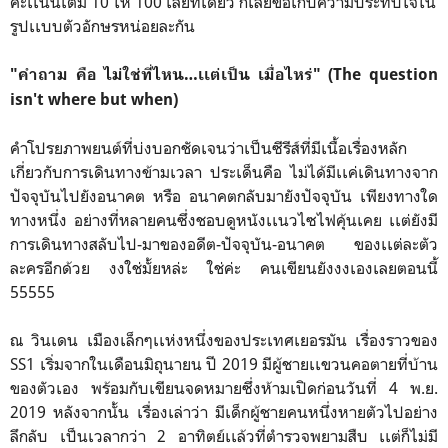
คะเเนนเต็ม 10 ให้ 100 เลยทีเดียว ก็เลยขอเก็บความประทับใจใน
รูปเเบบตัวอักษรหน่อยละกัน
"คำถาม คือ ไม่ใช่ที่ไหน…เเต่เป็น เมื่อไหร่" (The question
isn't where but when)
คำโปรยภาพยนต์ที่บ่งบอกชัดเจนว่าเป็นซีรีส์ที่มีเนื้อเรื่องหลัก
เกี่ยวกับการเดินทางข้ามเวลา ประเด็นคือ ไม่ได้มีเเค่เดินทางจาก
ปัจจุบันไปยังอนาคต หรือ อนาคตกลับมายังปัจจุบัน เพียงทางใด
ทางหนึ่ง อย่างที่หลายคนซึ่งชอบดูหนังเเนวไซไฟคุ้นเคย เเต่ยังมี
การเดินทางสลับไป-มาของอดีต-ปัจจุบัน-อนาคต ของเเต่ละตัว
ละครอีกด้วย งงใช่มั้ยหล่ะ ใช่ค่ะ คนเขียนยังงงเองเลยตอนนี้
55555
ณ วินเดน เมืองเล็กๆเเห่งหนึ่งของประเทศเยอรมัน เรื่องราวของ
SS1 เริ่มจากในเดือนมิถุนายน ปี 2019 มีผู้ชายเเขวนคอตายที่บ้าน
ของตัวเอง พร้อมกับเขียนจดหมายซึ่งห้ามเปิดก่อนวันที่ 4 พ.ย.
2019 หลังจากนั้น เรื่องเล่าว่า มีเด็กผู้ชายคนหนึ่งหายตัวไปอย่าง
ลึกลับ เป็นเวลากว่า 2 อาทิตย์เเล้วที่ตำรวจพยามสืบ เเต่ก็ไม่มี