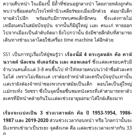
ความคืบหน้า ในเมืองนี้ มีถ้ำที่ซ่อนอยู่กลางป่า โดยภายหลังถูกค้น
พบว่าเชื่อมต่อกับโรงไฟฟ้านิวเคลียร์ของเมืองอีกด้วย ต่อมามีเด็ก
หายตัวไปอีก พร้อมกับมีการพบศพเด็กอีกคน ซึ่งเเต่งกายไม่
เหมือนคนในสมัยปัจจุบัน จากนั้นก็มีผู้ใหญ่ เเละ คนเเก่ หายออก
ไปจากเมืองเป็นลำดับถัดมา ยิ่งไปกว่านั้น ยังมีชายลึกลับที่สามารถ
เดินทางข้ามเวลาโดยใช้เครื่อง time machine ได้อีกด้วย
SS1 เป็นการปูเรื่องให้ผู้ชมรู้ว่า
เรื่องนี้มี 4 ตระกูลหลัก คือ คาห์
ซึ่งเเต่ละครอบครัวมี
นวาลด์ นีลเซน ทีเดอร์มัน เเละ ดอพเลอร์
จำนวนคนตั้งเเต่ 3-8 คนขึ้นไป ทำให้หลายคนบ่นว่าจำชื่อตัวละคร
ไม่ได้ เพราะไม่เพียงเเค่ เราต้องจำหน้าตัวละครในปัจจุบันเท่านั้น
เเต่เรายังต้องจำหน้าของพวกเขาสมัยเป็นเด็ก ตอนโตเป็นผู้ใหญ่
เเม้กระทั่ง วัยชรา ซึ่งในจุดนี้ขอชื่นชมหนังตรงที่เค้าสามารถหาตัว
ละครที่มีหน้าคล้ายกันในเเต่ละช่วงอายุออกมาได้ใกล้เคียงมาก
เรื่องจะเเบ่งเป็น 3 ช่วงเวลาหลัก คือ ปี 1953-1954, 1986-
ส่วนช่วงเวลาก่อนหน้า หรือ ไกลกว่านั้นจะ
1987 เเละ 2019-2020
มีเเทรกเข้ามาเป็นระยะ จุดสังเกต คือ เเต่ละช่วงเวลาจะห่างกัน 33
ปี