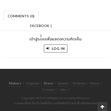
COMMENTS
(
0)
FACEBOOK
(
)
เข้าสู่ระบบเพื่อแสดงความคิดเห็น
LOG IN
Makers
/
Originals
/
Store
/
Sample
/
Redeem
/
About
/
Contact
/
Jobs
/
Copyrights © 2015 All Rights Reserved by Minimore
ภาพและเนื้อหาในเว็บไซต์นี้เป็นงานมีลิขสิทธิ์ ห้ามทำซ้ำหรือดัดแปลง