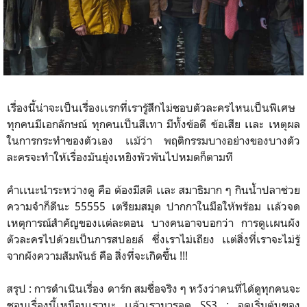
เรื่องนี้น่าจะเป็นเรื่องเเรกที่เรารู้สึกไม่ชอบตัวละครไหนเป็นพิเศษ
ทุกคนมีเอกลักษณ์ ทุกคนเป็นสีเทา มีทั้งข้อดี ข้อเสีย เเละ เหตุผล
ในการกระทำของตัวเอง เเม้ว่า พฤติกรรมบางอย่างของบางตัว
ละครจะทำให้เรื่องมันยุ่งเหยิงพัวพันไปหมดก็ตามที
คำเเนะนำระหว่างดู คือ ต้องมีสติ เเละ สมาธิมาก ๆ กินน้ำปลาช่วย
ความจำก็ดีนะ 55555 เตรียมสมุด ปากกาในมือให้พร้อม เเล้วจด
เหตุการณ์สำคัญของเเต่ละตอน บางคนอาจบอกว่า การดูเเผนผัง
ตัวละครไปด้วยเป็นการสปอยล์ ซึ่งเราไม่เถียง เเต่สิ่งที่เราจะไม่รู้
จากผังความสัมพันธ์ คือ สิ่งที่จะเกิดขึ้น !!!
สรุป : การดำเนินเรื่อง ดาร์ก สมชื่อจริง ๆ หวังว่าคนที่ได้ดูทุกคนจะ
ชอบเรื่องนี้เหมือนเรานะ เเล้วเรามารอดู SS3 : จุดเริ่มต้นของ