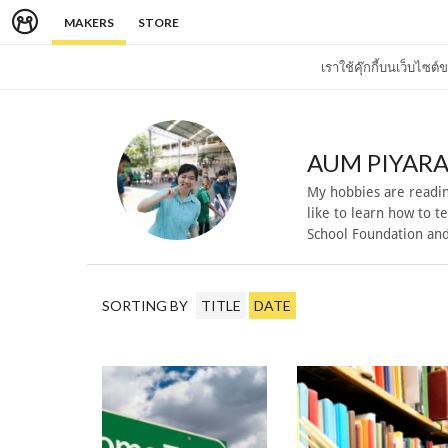
MAKERS
STORE
เราใช้คุ๊กกี้บนเว็บไซ
AUM PIYAR
My hobbies are readin
like to learn how to t
School Foundation and
SORTING BY
TITLE
DATE