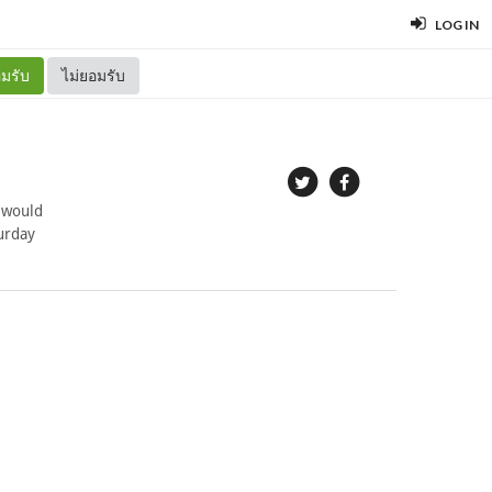
LOG IN
มรับ
ไม่ยอมรับ
 would
turday