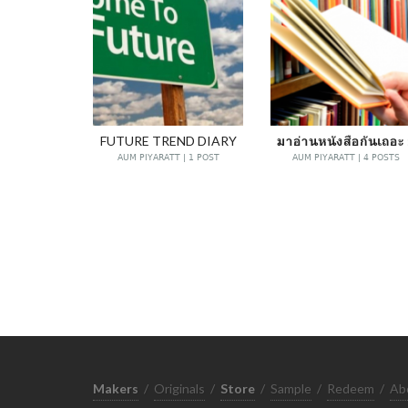
FUTURE TREND DIARY
มาอ่านหนังสือกันเถอะ 
AUM PIYARATT | 1 POST
AUM PIYARATT | 4 POSTS
Makers
/
Originals
/
Store
/
Sample
/
Redeem
/
Ab