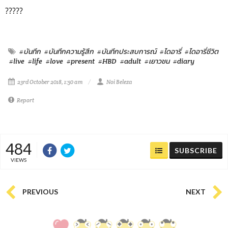
?????
#บันทึก
#บันทึกความรู้สึก
#บันทึกประสบการณ์
#ไดอารี่
#ไดอารี่ชีวิต
#live
#life
#love
#present
#HBD
#adult
#เยาวชน
#diary
23rd October 2018, 1:50 am
Noi Beleza
Report
484
SUBSCRIBE
VIEWS
PREVIOUS
NEXT