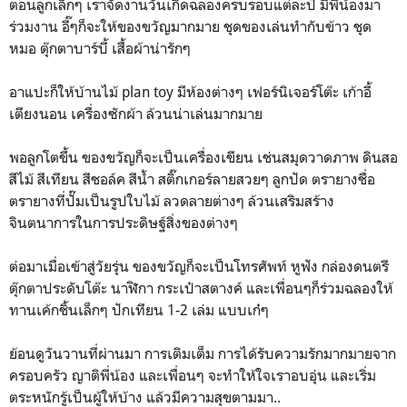
ตอนลูกเล็กๆ เราจัดงานวันเกิดฉลองครบรอบแต่ละปี มีพี่น้องมา
ร่วมงาน อี๊ๆก็จะให้ของขวัญมากมาย ชุดของเล่นทำกับข้าว ชุด
หมอ ตุ๊กตาบาร์บี้ เสื้อผ้าน่ารักๆ
อาแปะก็ให้บ้านไม้ plan toy มีห้องต่างๆ เฟอร์นิเจอร์โต๊ะ เก้าอี้
เตียงนอน เครื่องซักผ้า ล้วนน่าเล่นมากมาย
พอลูกโตขึ้น ของขวัญก็จะเป็นเครื่องเขียน เช่นสมุดวาดภาพ ดินสอ
สีไม้ สีเทียน สีชอล์ค สีน้ำ สติ๊กเกอร์ลายสวยๆ ลูกปัด ตรายางชื่อ
ตรายางที่ปั๊มเป็นรูปใบไม้ ลวดลายต่างๆ ล้วนเสริมสร้าง
จินตนาการในการประดิษฐ์สิ่งของต่างๆ
ต่อมาเมื่อเข้าสู่วัยรุ่น ของขวัญก็จะเป็นโทรศัพท์ หูฟัง กล่องดนตรี
ตุ๊กตาประดับโต๊ะ นาฬิกา กระเป๋าสตางค์ และเพื่อนๆก็ร่วมฉลองให้
ทานเค้กชิ้นเล็กๆ ปักเทียน 1-2 เล่ม แบบเก๋ๆ
ย้อนดูวันวานที่ผ่านมา การเติมเต็ม การได้รับความรักมากมายจาก
ครอบครัว ญาติพี่น้อง และเพื่อนๆ จะทำให้ใจเราอบอุ่น และเริ่ม
ตระหนักรู้เป็นผู้ให้บ้าง แล้วมีความสุขตามมา..