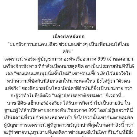
เรื่องย่อหลังปก
"ผมกลัวการนอนคนเดียว ช่วยนอนข้างๆ เป็นเพื่อนผมได้ไหม
ครับ"
เจคราวน์ ฟอร์ด-ผู้บัญชาการกองทัพเรืออวกาศ 999 เจ้าของฉายา
เครื่องจักรสังหาร ที่กำลังเบื่อหน่ายสุดขีด ตาเป็นประกายทันทีที่ได้
เจอ "ของเล่นแสนนุ่มนิ่มชิ้นใหม่" เขาซ่อนเขี้ยวเล็บไว้แล้วใช้ใบ
หน้าหวานที่ขัดกับนิสัยหลอกให้นาซหลงใหล ยิ่งได้รู้ว่า "ตัวตน
แท้จริง" ของอีกฝ่ายเป็นใคร นัยน์ตาสีอำพันก็ยิ่งเป็นประกาย กว่า
จะรู้ว่าทำไมถึงติดใจ "หญ้าอ่อนรสชาติธรรมดา" ก็เวลาที่...
นาซ อีดิธ-แฮ็กเกอร์อัจฉริยะ ได้รับภารกิจเข้าไปเป็นสายลับ ใน
ฐานะผู้ให้คำปรึกษาของกองทัพเรืออวกาศ 999 โดยไม่รู้เลยว่าที่นี่
เป็นสถานที่รวมตัวของเหล่าคนบ้า ยิ่งไปกว่านั้นเขาดันตกหลุมรัก
ผู้บัญชาการเจคราวน์ ผู้ที่ถูกล่าวขวัญว่าบ้าที่สุดในกองกำลังนี้ กว่า
จะรู้ว่าชายหนุ่มรูปงามที่เคยคิดว่าช่างแสนดีเป็นใคร ก็ในวันที่มีสิ่ง