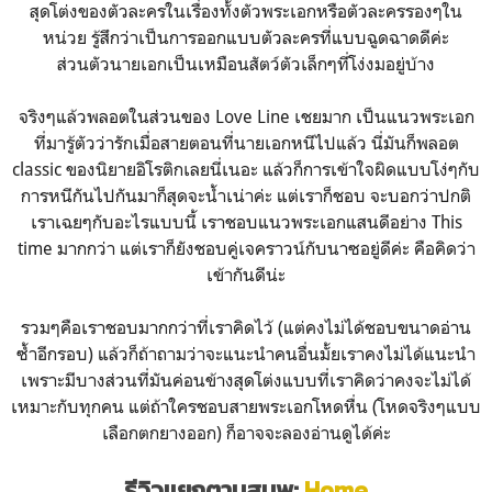
สุดโต่งของตัวละครในเรื่องทั้งตัวพระเอกหรือตัวละครรองๆใน
หน่วย รู้สึกว่าเป็นการออกแบบตัวละครที่แบบฉูดฉาดดีค่ะ
ส่วนตัวนายเอกเป็นเหมือนสัตว์ตัวเล็กๆที่โง่งมอยู่บ้าง
จริงๆแล้วพลอตในส่วนของ Love Line เชยมาก เป็นแนวพระเอก
ที่มารู้ตัวว่ารักเมื่อสายตอนที่นายเอกหนีไปแล้ว นี่มันก็พลอต
classic ของนิยายอิโรติกเลยนี่เนอะ แล้วก็การเข้าใจผิดแบบโง่ๆกับ
การหนีกันไปกันมาก็สุดจะน้ำเน่าค่ะ แต่เราก็ชอบ จะบอกว่าปกติ
เราเฉยๆกับอะไรแบบนี้ เราชอบแนวพระเอกแสนดีอย่าง This
time มากกว่า แต่เราก็ยังชอบคู่เจคราวน์กับนาซอยู่ดีค่ะ คือคิดว่า
เข้ากันดีน่ะ
รวมๆคือเราชอบมากกว่าที่เราคิดไว้ (แต่คงไม่ได้ชอบขนาดอ่าน
ซ้ำอีกรอบ) แล้วก็ถ้าถามว่าจะแนะนำคนอื่นมั้ยเราคงไม่ได้แนะนำ
เพราะมีบางส่วนที่มันค่อนข้างสุดโต่งแบบที่เราคิดว่าคงจะไม่ได้
เหมาะกับทุกคน แต่ถ้าใครชอบสายพระเอกโหดหื่น (โหดจริงๆแบบ
เลือกตกยางออก) ก็อาจจะลองอ่านดูได้ค่ะ
รีวิวแยกตามสนพ:
Home