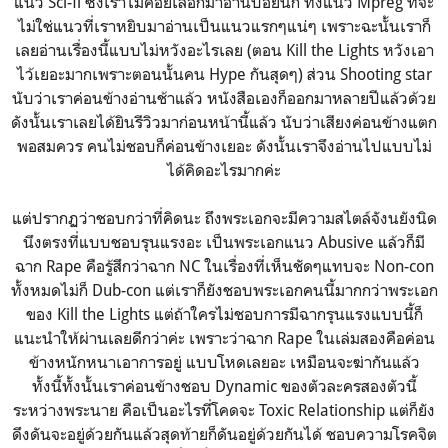
แนว Sci-fi ซึ่งเราไม่ค่อยเลือกมาอ่านบ่อยนัก ทั้งแนว Mpreg ที่จะ
ไม่ใช่แนวที่เราหยิบมาอ่านเป็นแนวแรกๆแน่ๆ เพราะฉะนั้นเราก็
เลยอ่านเรื่องนี้แบบไม่หวังอะไรเลย (ตอน Kill the Lights หวังเอา
ไว้เยอะมากเพราะตอนนั้นคน Hype กันสุดๆ) ส่วน Shooting star
นับว่าเราค่อนข้างอ่านช้าแล้ว หนังสือเองก็ออกมาหลายปีแล้วด้วย
ดังนั้นเราเลยได้ยินรีวิวมาก่อนหน้านี้แล้ว นับว่าเสียงค่อนข้างแตก
พอสมควร คนไม่ชอบก็ค่อนข้างเยอะ ดังนั้นเราจึงอ่านไปแบบไม่
ได้คิดอะไรมากค่ะ
แต่ปรากฏว่าชอบกว่าที่คิดนะ ถึงพระเอกจะมีความสไตล์จังนยังนิด
นึงตรงที่แบบชอบรุนแรงอะ เป็นพระเอกแนว Abusive แล้วก็มี
ฉาก Rape คือรู้สึกว่าฉาก NC ในเรื่องที่เห็นชัดๆแทบจะ Non-con
ทั้งหมดไม่ก็ Dub-con แต่เราก็ยังชอบพระเอกคนนี้มากกว่าพระเอก
ของ Kill the Lights แต่ถ้าใครไม่ชอบการมีฉากรุนแรงแบบนี้ก็
แนะนำให้ผ่านเลยดีกว่าค่ะ เพราะว่าฉาก Rape ในเล่มสองคือค่อน
ข้างหนักหนาเอาการอยู่ แบบโหดเลยอะ เหมือนจะฆ่ากันแล้ว
ทั้งนี้ทั้งนั้นเราค่อนข้างชอบ Dynamic ของตัวละครสองตัวนี้
ระหว่างพระนาย คือเป็นอะไรที่โคดจะ Toxic Relationship แต่ก็ยัง
ดึงดันจะอยู่ด้วยกันแล้วสุดท้ายก็ดันอยู่ด้วยกันได้ ชอบความโรคจิต